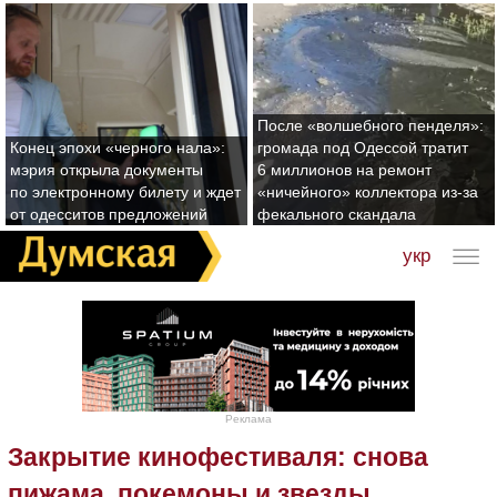
После «волшебного пенделя»:
Конец эпохи «черного нала»:
громада под Одессой тратит
мэрия открыла документы
6 миллионов на ремонт
по электронному билету и ждет
«ничейного» коллектора из-за
от одесситов предложений
фекального скандала
укр
Реклама
Закрытие кинофестиваля: снова
пижама, покемоны и звезды