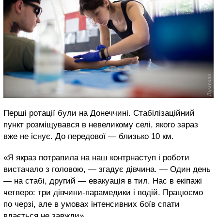
Перші ротації були на Донеччині. Стабілізаційний
пункт розміщувався в невеликому селі, якого зараз
вже не існує. До передової — близько 10 км.
«Я якраз потрапила на наш контрнаступ і роботи
вистачало з головою, — згадує дівчина. — Один день
— на стабі, другий — евакуація в тил. Нас в екіпажі
четверо: три дівчини-парамедики і водій. Працюємо
по черзі, але в умовах інтенсивних боїв спати
вдається не завжди».