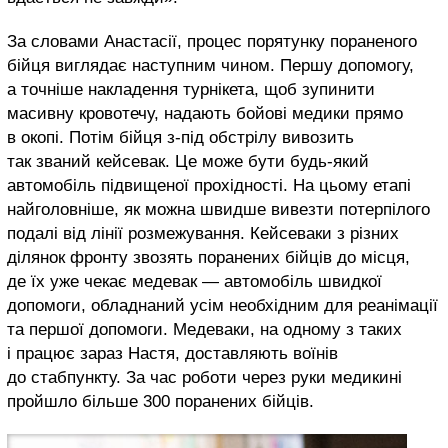
За словами Анастасії, процес порятунку пораненого
бійця виглядає наступним чином. Першу допомогу,
а точніше накладення турнікета, щоб зупинити
масивну кровотечу, надають бойові медики прямо
в окопі. Потім бійця з-під обстрілу вивозить
так званий кейсевак. Це може бути будь-який
автомобіль підвищеної прохідності. На цьому етапі
найголовніше, як можна швидше вивезти потерпілого
подалі від лінії розмежування. Кейсеваки з різних
ділянок фронту звозять поранених бійців до місця,
де їх уже чекає медевак — автомобіль швидкої
допомоги, обладнаний усім необхідним для реанімації
та першої допомоги. Медеваки, на одному з таких
і працює зараз Настя, доставляють воїнів
до стабпункту. За час роботи через руки медикині
пройшло більше 300 поранених бійців.