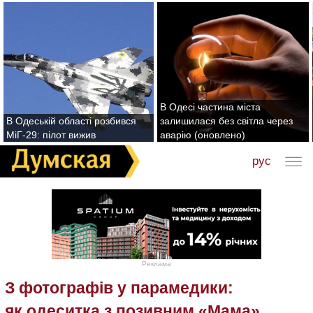
В Одесі частина міста
В Одеській області розбився
залишилася без світла через
МіГ-29: пілот вижив
аварію (оновлено)
рус
Реклама
З фотографів у парамедики:
як одеситка з позивним «Мама»