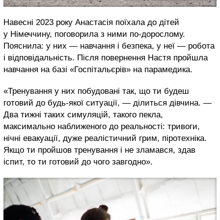
Навесні 2023 року Анастасія поїхала до дітей
у Німеччину, поговорила з ними по-дорослому.
Пояснила: у них — навчання і безпека, у неї — робота
і відповідальність. Після повернення Настя пройшла
навчання на базі «Госпітальєрів» на парамедика.
«Тренування у них побудовані так, що ти будеш
готовий до будь-якої ситуації, — ділиться дівчина. —
Два тижні таких симуляцій, такого пекла,
максимально наближеного до реальності: тривоги,
нічні евакуації, дуже реалістичний грим, піротехніка.
Якщо ти пройшов тренування і не зламався, здав
іспит, то ти готовий до чого завгодно».