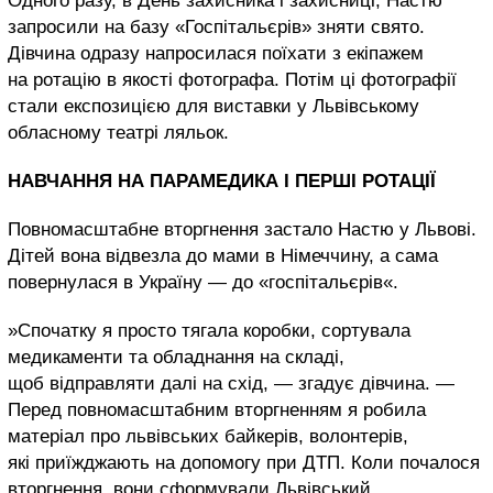
Одного разу, в День захисника і захисниці, Настю
запросили на базу «Госпітальєрів» зняти свято.
Дівчина одразу напросилася поїхати з екіпажем
на ротацію в якості фотографа. Потім ці фотографії
стали експозицією для виставки у Львівському
обласному театрі ляльок.
НАВЧАННЯ НА ПАРАМЕДИКА І ПЕРШІ РОТАЦІЇ
Повномасштабне вторгнення застало Настю у Львові.
Дітей вона відвезла до мами в Німеччину, а сама
повернулася в Україну — до «госпітальєрів«.
»Спочатку я просто тягала коробки, сортувала
медикаменти та обладнання на складі,
щоб відправляти далі на схід, — згадує дівчина. —
Перед повномасштабним вторгненням я робила
матеріал про львівських байкерів, волонтерів,
які приїжджають на допомогу при ДТП. Коли почалося
вторгнення, вони сформували Львівський