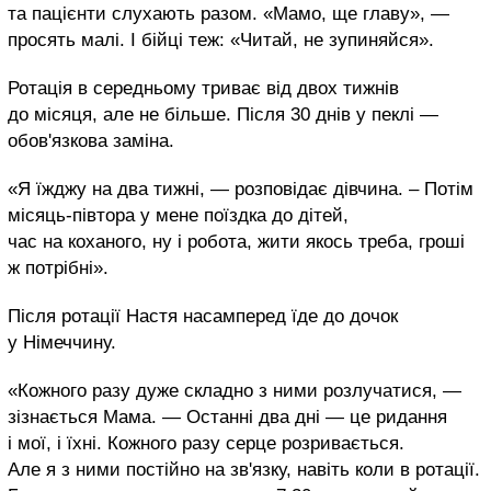
та пацієнти слухають разом. «Мамо, ще главу», —
просять малі. І бійці теж: «Читай, не зупиняйся».
Ротація в середньому триває від двох тижнів
до місяця, але не більше. Після 30 днів у пеклі —
обов'язкова заміна.
«Я їжджу на два тижні, — розповідає дівчина. – Потім
місяць-півтора у мене поїздка до дітей,
час на коханого, ну і робота, жити якось треба, гроші
ж потрібні».
Після ротації Настя насамперед їде до дочок
у Німеччину.
«Кожного разу дуже складно з ними розлучатися, —
зізнається Мама. — Останні два дні — це ридання
і мої, і їхні. Кожного разу серце розривається.
Але я з ними постійно на зв'язку, навіть коли в ротації.