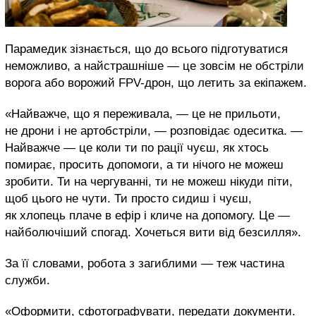
Парамедик зізнається, що до всього підготуватися
неможливо, а найстрашніше — це зовсім не обстріли
ворога або ворожий FPV-дрон, що летить за екіпажем.
«Найважче, що я переживала, — це не прильоти,
не дрони і не артобстріли, — розповідає одеситка. —
Найважче — це коли ти по рації чуєш, як хтось
помирає, просить допомоги, а ти нічого не можеш
зробити. Ти на чергуванні, ти не можеш нікуди піти,
щоб цього не чути. Ти просто сидиш і чуєш,
як хлопець плаче в ефір і кличе на допомогу. Це —
найболючіший спогад. Хочеться вити від безсилля».
За її словами, робота з загиблими — теж частина
служби.
«Оформити, сфотографувати, передати документи.