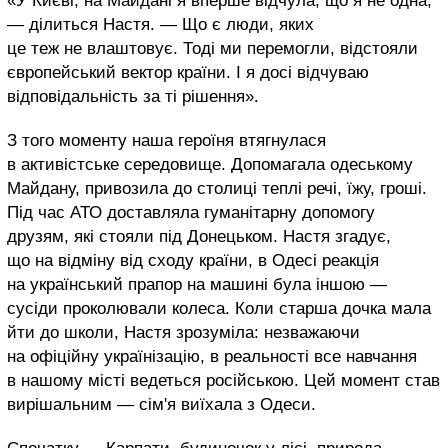
«У Києві, на Майдані я вперше відчула, що я не одна,
— ділиться Настя. — Що є люди, яких
це теж не влаштовує. Тоді ми перемогли, відстояли
європейський вектор країни. І я досі відчуваю
відповідальність за ті рішення».
З того моменту наша героїня втягнулася
в активістське середовище. Допомагала одеському
Майдану, привозила до столиці теплі речі, їжу, гроші.
Під час АТО доставляла гуманітарну допомогу
друзям, які стояли під Донецьком. Настя згадує,
що на відміну від сходу країни, в Одесі реакція
на український прапор на машині була іншою —
сусіди проколювали колеса. Коли старша дочка мала
йти до школи, Настя зрозуміла: незважаючи
на офіційну українізацію, в реальності все навчання
в нашому місті ведеться російською. Цей момент став
вирішальним — сім'я виїхала з Одеси.