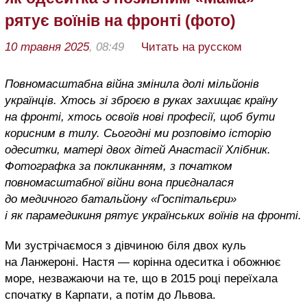
рятує воїнів на фронті (фото)
10 травня 2025
, 08:49
Читать на русском
Повномасштабна війна змінила долі мільйонів
українців. Хтось зі зброєю в руках захищає країну
на фронті, хтось освоїв нові професії, щоб бути
корисним в тилу. Сьогодні ми розповімо історію
одеситки, матері двох дітей Анастасії Хлібник.
Фотографка за покликанням, з початком
повномасштабної війни вона приєдналася
до медичного батальйону «Госпітальєри»
і як парамедикиня рятує українських воїнів на фронті.
Ми зустрічаємося з дівчиною біля двох куль
на Ланжероні. Настя — корінна одеситка і обожнює
море, незважаючи на те, що в 2015 році переїхала
спочатку в Карпати, а потім до Львова.