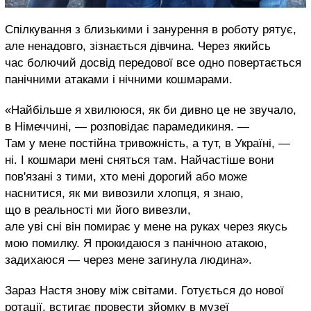
Спілкування з близькими і занурення в роботу рятує,
але ненадовго, зізнається дівчина. Через якийсь
час болючий досвід передової все одно повертається
панічними атаками і нічними кошмарами.
«Найбільше я хвилююся, як би дивно це не звучало,
в Німеччині, — розповідає парамедикиня. —
Там у мене постійна тривожність, а тут, в Україні, —
ні. І кошмари мені сняться там. Найчастіше вони
пов'язані з тими, хто мені дорогий або може
наснитися, як ми вивозили хлопця, я знаю,
що в реальності ми його вивезли,
але уві сні він помирає у мене на руках через якусь
мою помилку. Я прокидаюся з панічною атакою,
задихаюся — через мене загинула людина».
Зараз Настя знову між світами. Готується до нової
ротації, встигає провести зйомку в музеї