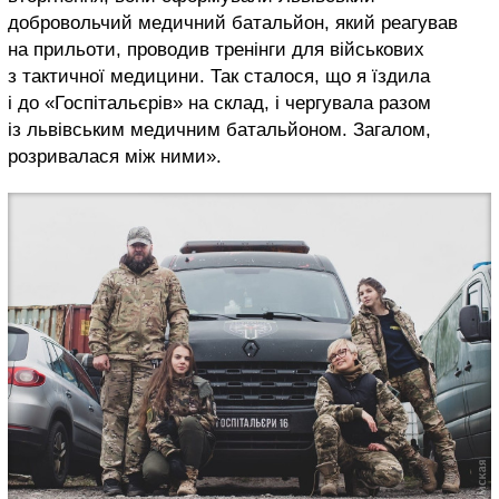
добровольчий медичний батальйон, який реагував
на прильоти, проводив тренінги для військових
з тактичної медицини. Так сталося, що я їздила
і до «Госпітальєрів» на склад, і чергувала разом
із львівським медичним батальйоном. Загалом,
розривалася між ними».