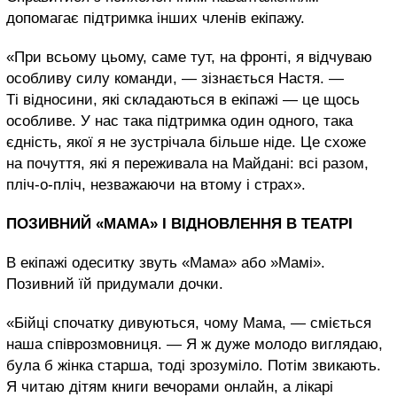
допомагає підтримка інших членів екіпажу.
«При всьому цьому, саме тут, на фронті, я відчуваю
особливу силу команди, — зізнається Настя. —
Ті відносини, які складаються в екіпажі — це щось
особливе. У нас така підтримка один одного, така
єдність, якої я не зустрічала більше ніде. Це схоже
на почуття, які я переживала на Майдані: всі разом,
пліч-о-пліч, незважаючи на втому і страх».
ПОЗИВНИЙ «МАМА» І ВІДНОВЛЕННЯ В ТЕАТРІ
В екіпажі одеситку звуть «Мама» або »Мамі».
Позивний їй придумали дочки.
«Бійці спочатку дивуються, чому Мама, — сміється
наша співрозмовниця. — Я ж дуже молодо виглядаю,
була б жінка старша, тоді зрозуміло. Потім звикають.
Я читаю дітям книги вечорами онлайн, а лікарі