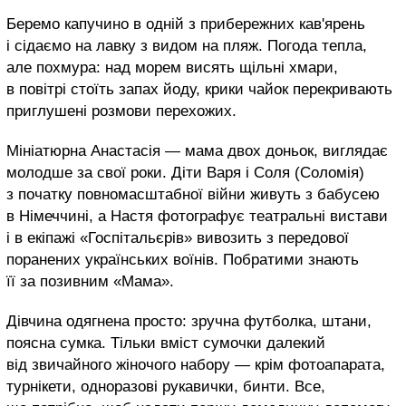
Беремо капучино в одній з прибережних кав'ярень
і сідаємо на лавку з видом на пляж. Погода тепла,
але похмура: над морем висять щільні хмари,
в повітрі стоїть запах йоду, крики чайок перекривають
приглушені розмови перехожих.
Мініатюрна Анастасія — мама двох доньок, виглядає
молодше за свої роки. Діти Варя і Соля (Соломія)
з початку повномасштабної війни живуть з бабусею
в Німеччині, а Настя фотографує театральні вистави
і в екіпажі «Госпітальєрів» вивозить з передової
поранених українських воїнів. Побратими знають
її за позивним «Мама».
Дівчина одягнена просто: зручна футболка, штани,
поясна сумка. Тільки вміст сумочки далекий
від звичайного жіночого набору — крім фотоапарата,
турнікети, одноразові рукавички, бинти. Все,