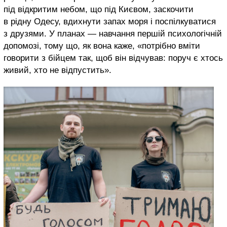
під відкритим небом, що під Києвом, заскочити
в рідну Одесу, вдихнути запах моря і поспілкуватися
з друзями. У планах — навчання першій психологічній
допомозі, тому що, як вона каже, «потрібно вміти
говорити з бійцем так, щоб він відчував: поруч є хтось
живий, хто не відпустить».