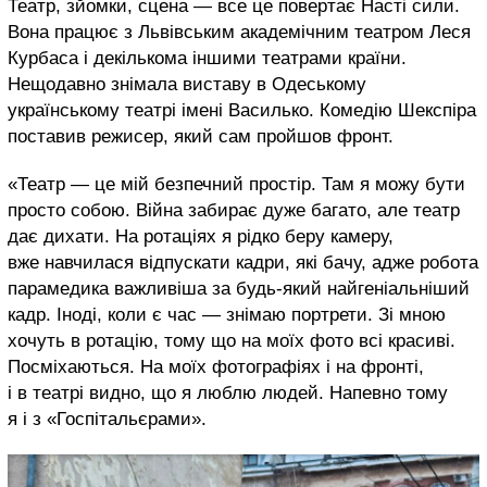
Театр, зйомки, сцена — все це повертає Насті сили.
Вона працює з Львівським академічним театром Леся
Курбаса і декількома іншими театрами країни.
Нещодавно знімала виставу в Одеському
українському театрі імені Василько. Комедію Шекспіра
поставив режисер, який сам пройшов фронт.
«Театр — це мій безпечний простір. Там я можу бути
просто собою. Війна забирає дуже багато, але театр
дає дихати. На ротаціях я рідко беру камеру,
вже навчилася відпускати кадри, які бачу, адже робота
парамедика важливіша за будь-який найгеніальніший
кадр. Іноді, коли є час — знімаю портрети. Зі мною
хочуть в ротацію, тому що на моїх фото всі красиві.
Посміхаються. На моїх фотографіях і на фронті,
і в театрі видно, що я люблю людей. Напевно тому
я і з «Госпітальєрами».