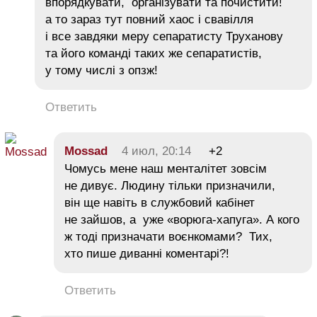
впорядкувати, організувати та почистити!
а то зараз тут повний хаос і свавілля
і все завдяки меру сепаратисту Труханову
та його команді таких же сепаратистів,
у тому числі з опзж!
Ответить
Mossad
4 июл, 20:14
+2
Чомусь мене наш менталітет зовсім
не дивує. Людину тільки призначили,
він ще навіть в службовий кабінет
не зайшов, а уже «ворюга-хапуга». А кого
ж тоді призначати воєнкомами? Тих,
хто пише диванні коментарі?!
Ответить