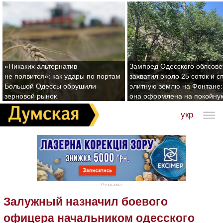
«Никаких альтернатив
Зампред Одесского облсове
не появится»: как удары по портам
захватил около 25 соток и с
Большой Одессы обрушили
элитную землю на Фонтане:
зерновой рынок
она оформлена на покойну
укр
Реклама
Залужный назначил боевого
офицера начальником одесского