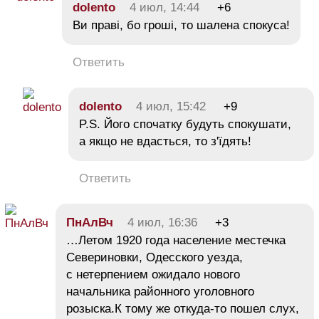
dolento
4 июл, 14:44
+6
Ви праві, бо гроші, то шалена спокуса!
Ответить
dolento
4 июл, 15:42
+9
P.S. Його спочатку будуть спокушати,
а якщо не вдасться, то з'їдять!
Ответить
ПнАлВч
4 июл, 16:36
+3
…Летом 1920 года население местечка
Севериновки, Одесского уезда,
с нетерпением ожидало нового
начальника районного уголовного
розыска.К тому же откуда-то пошел слух,