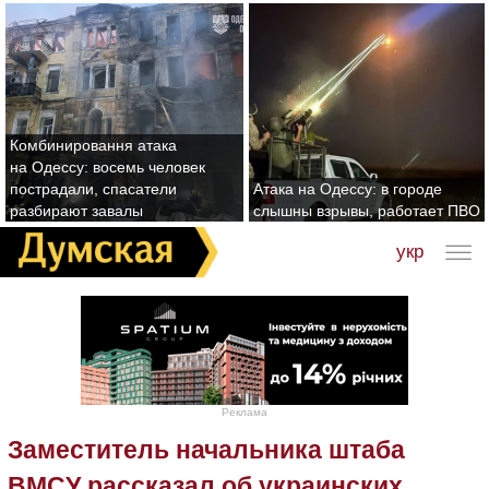
Комбинировання атака
на Одессу: восемь человек
пострадали, спасатели
Атака на Одессу: в городе
разбирают завалы
слышны взрывы, работает ПВО
укр
Реклама
Заместитель начальника штаба
ВМСУ рассказал об украинских