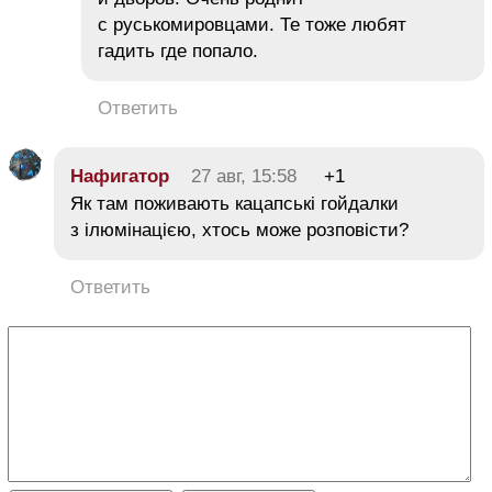
с руськомировцами. Те тоже любят
гадить где попало.
Ответить
Нафигатор
27 авг, 15:58
+1
Як там поживають кацапські гойдалки
з ілюмінацією, хтось може розповісти?
Ответить