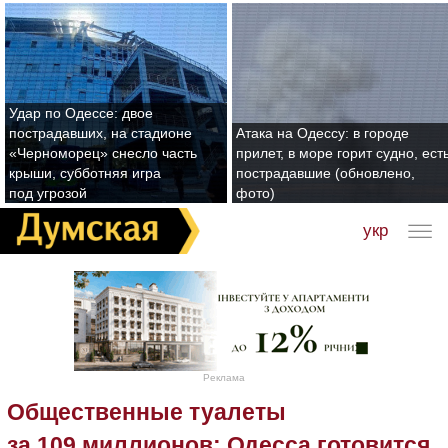
Удар по Одессе: двое
пострадавших, на стадионе
Атака на Одессу: в городе
«Черноморец» снесло часть
прилет, в море горит судно, ест
крыши, субботняя игра
пострадавшие (обновлено,
под угрозой
фото)
укр
Реклама
Общественные туалеты
за 109 миллионов: Одесса готовится