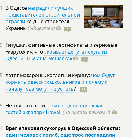
1
В Одессе
наградили лучших
представителей строительной
отрасли
ко Дню строителя
Украины
(общество)
3
9
Титушки, фиктивные сертификаты и зерновые
«карусели»: что
скрывает депутат-слуга из
Одесчины «Саша-мешалка»
3
5
Хотят макароны, котлеты и курицу:
чем будут
кормить одесских школьников и почему к
началу года могут не успеть
?
14
5
Не только горки:
чем сегодня привлекает
гостей аквапарк Hawaii
(на правах рекламы)
4
Враг атаковал сухогруз в Одесской области:
один человек погиб, еще трое пострадали