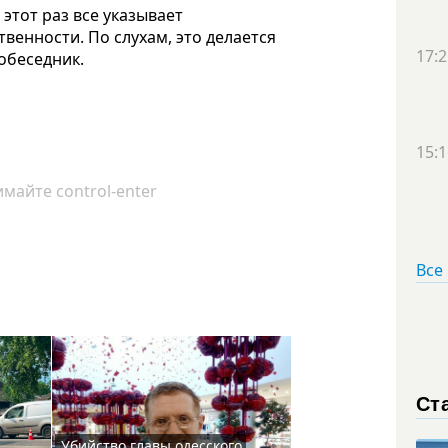
 этот раз все указывает
твенности. По слухам, это делается
17:2
собеседник.
15:1
майте control-enter
Все
Ст
Убийство главы одесского