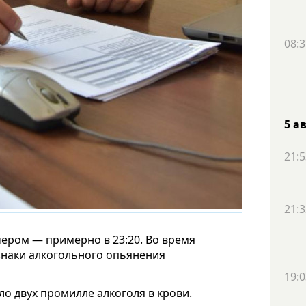
08:3
5 а
21:5
21:3
ером — примерно в 23:20. Во время
знаки алкогольного опьянения
19:0
ло двух промилле алкоголя в крови.