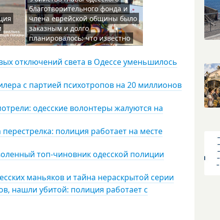
благотворительного фонда и
ция
члена еврейской общины было
и
заказным и долго
планировалось: что известно
овых отключений света в Одессе уменьшилось
дилера с партией психотропов на 20 миллионов
мотрели: одесские волонтеры жалуются на
 перестрелка: полиция работает на месте
воленный топ-чиновник одесской полиции
есских маньяков и тайна нераскрытой серии
ов, нашли убитой: полиция работает с