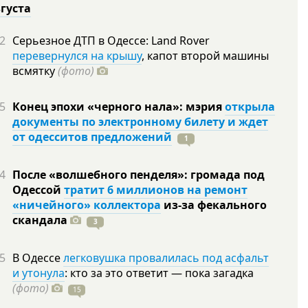
вгуста
2
Серьезное ДТП в Одессе: Land Rover
перевернулся на крышу
, капот второй машины
всмятку
(фото)
5
Конец эпохи «черного нала»: мэрия
открыла
документы по электронному билету и ждет
от одесситов предложений
1
4
После «волшебного пенделя»: громада под
Одессой
тратит 6 миллионов на ремонт
«ничейного» коллектора
из-за фекального
скандала
3
5
В Одессе
легковушка провалилась под асфальт
и утонула
: кто за это ответит — пока загадка
(фото)
15