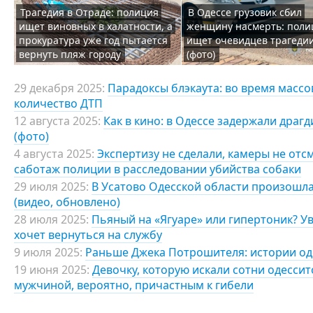
Трагедия в Отраде: полиция
В Одессе грузовик сбил
ищет виновных в халатности, а
женщину насмерть: поли
прокуратура уже год пытается
ищет очевидцев трагеди
вернуть пляж городу
(фото)
29 декабря 2025:
Парадоксы блэкаута: во время масс
количество ДТП
12 августа 2025:
Как в кино: в Одессе задержали драг
(фото)
4 августа 2025:
Экспертизу не сделали, камеры не отс
саботаж полиции в расследовании убийства собаки
29 июля 2025:
В Усатово Одесской области произошла
(видео, обновлено)
28 июля 2025:
Пьяный на «Ягуаре» или гипертоник? У
хочет вернуться на службу
9 июля 2025:
Раньше Джека Потрошителя: истории од
19 июня 2025:
Девочку, которую искали сотни одессит
мужчиной, вероятно, причастным к гибели