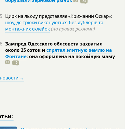
обрушили зерновой рынок
23
5
Цирк на льоду представляє «Крижаний Оскар»:
шоу, де трюки виконуються без дублерів та
монтажних склейок
(на правах реклами)
6
Зампред Одесского облсовета захватил
около 25 соток и
спрятал элитную землю на
Фонтане
: она оформлена на покойную
маму
10
 новости →
атьи: