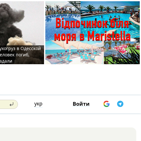
ухогруз в Одесской
еловек погиб,
адали
укр
Войти