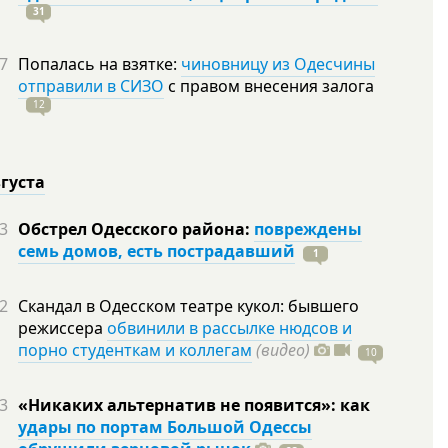
31
7
Попалась на взятке:
чиновницу из Одесчины
отправили в СИЗО
с правом внесения залога
12
вгуста
3
Обстрел Одесского района:
повреждены
семь домов, есть пострадавший
1
2
Скандал в Одесском театре кукол: бывшего
режиссера
обвинили в рассылке нюдсов и
порно студенткам и коллегам
(видео)
10
3
«Никаких альтернатив не появится»: как
удары по портам Большой Одессы