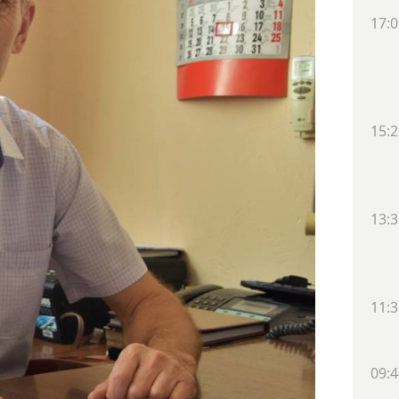
17:0
15:2
13:3
11:3
09:4