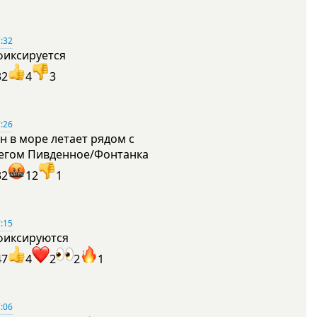
:32
фиксируется
32
4
3
:26
н в море летает рядом с
егом Пивденное/Фонтанка
32
12
1
:15
фиксируются
47
4
2
2
1
:06