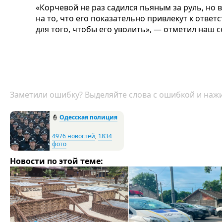
«Корчевой не раз садился пьяным за руль, но в
на то, что его показательно привлекут к ответс
для того, чтобы его уволить», — отметил наш 
Заметили ошибку? Выделяйте слова с ошибкой и нажи
👮
Одесская полиция
4976 новостей
,
1834
фото
Новости по этой теме: