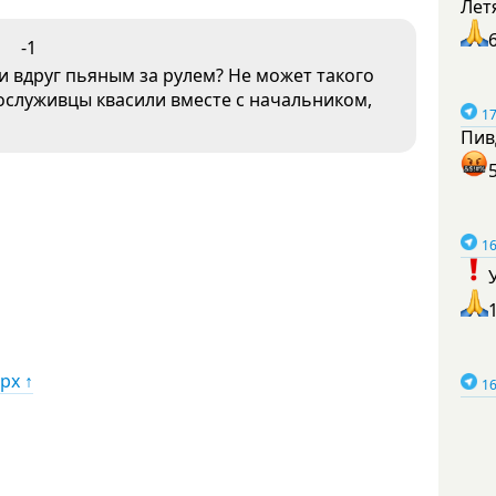
Лет
-1
и вдруг пьяным за рулем? Не может такого
сослуживцы квасили вместе с начальником,
17
Пив
16
рх ↑
16