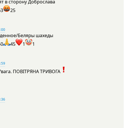
ят в сторону Доброслава
63
25
:00
денное/Беляры шахеды
50
45
1
1
:59
Увага. ПОВІТРЯНА ТРИВОГА
1
:36