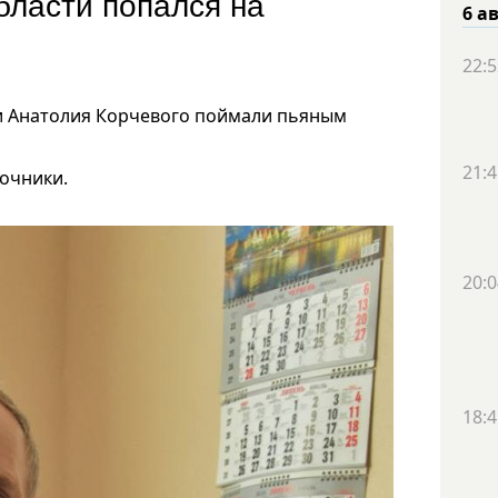
бласти попался на
6 а
22:5
и Анатолия Корчевого поймали пьяным
21:4
очники.
20:0
18:4