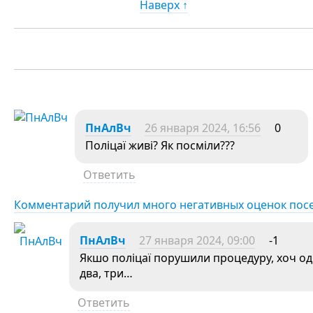
Наверх ↑
ПнАлВч
26 января 2024, 16:56
0
Поліцаї живі? Як посміли???
Ответить
Комментарий получил много негативных оценок пос
ПнАлВч
27 января 2024, 09:00
-1
Якшо поліцаї порушили процедуру, хоч оди
два, три…
Ответить