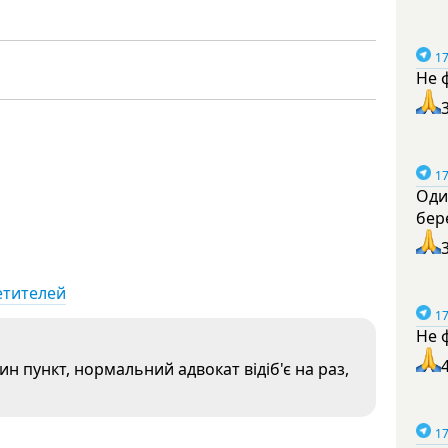
17
Не 
17
Оди
бер
етителей
17
Не 
н пункт, нормальний адвокат відіб'є на раз,
17