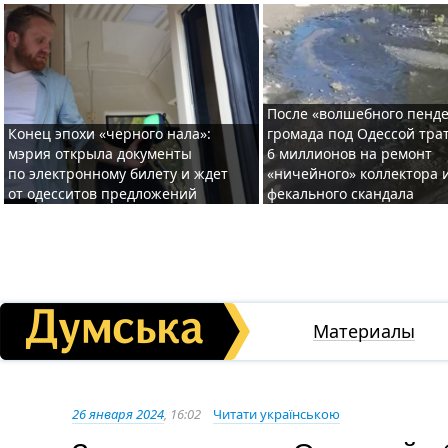
После «волшебного пенде
Конец эпохи «черного нала»:
громада под Одессой тра
мэрия открыла документы
6 миллионов на ремонт
по электронному билету и ждет
«ничейного» коллектора и
от одесситов предложений
фекального скандала
Материалы
26 января 2024
, 16:02
Читати українською