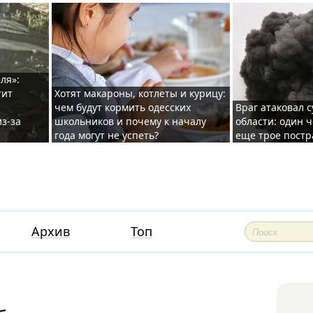
ля»:
тит
Хотят макароны, котлеты и курицу:
чем будут кормить одесских
Враг атаковал с
з-за
школьников и почему к началу
области: один ч
года могут не успеть?
еще трое постр
Архив
Топ