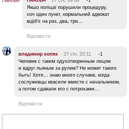
ПнАлВч
27 січ, 09:00
-1
Якшо поліцаї порушили процедуру,
хоч один пункт, нормальний адвокат
відіб'є на раз, два, три…
Відповісти
владимир копяк
27 січ, 20:11
-1
Человек с таким одухотворенным лицом
и вдруг пьяным за рулем? Не может такого
быть! Хотя… знаю много случаев, когда
сослуживцы квасили вместе с начальником,
а потом сдавали его с потрохами…
Відповісти