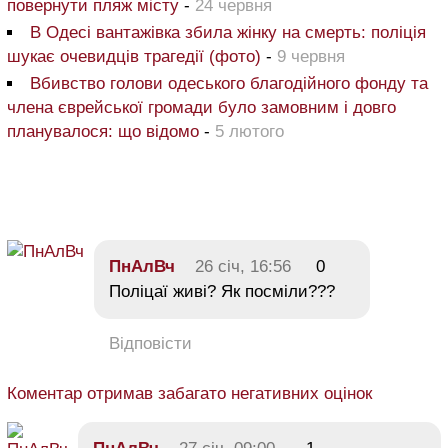
повернути пляж місту
-
24 червня
В Одесі вантажівка збила жінку на смерть: поліція
шукає очевидців трагедії (фото)
-
9 червня
Вбивство голови одеського благодійного фонду та
члена єврейської громади було замовним і довго
планувалося: що відомо
-
5 лютого
ПнАлВч
26 січ, 16:56
0
Поліцаї живі? Як посміли???
Відповісти
Коментар отримав забагато негативних оцінок