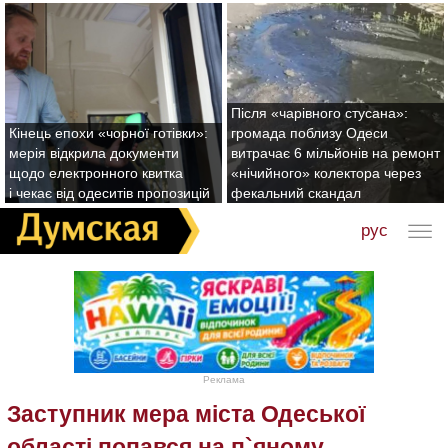
Після «чарівного стусана»:
Кінець епохи «чорної готівки»:
громада поблизу Одеси
мерія відкрила документи
витрачає 6 мільйонів на ремонт
щодо електронного квитка
«нічийного» колектора через
і чекає від одеситів пропозицій
фекальний скандал
рус
Реклама
Заступник мера міста Одеської
області попався на п`яному