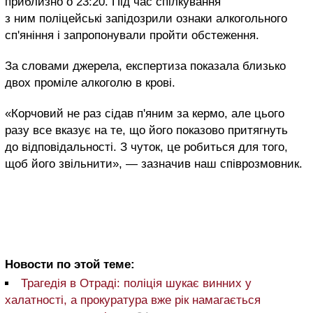
приблизно о 23:20. Під час спілкування
з ним поліцейські запідозрили ознаки алкогольного
сп'яніння і запропонували пройти обстеження.
За словами джерела, експертиза показала близько
двох проміле алкоголю в крові.
«Корчовий не раз сідав п'яним за кермо, але цього
разу все вказує на те, що його показово притягнуть
до відповідальності. З чуток, це робиться для того,
щоб його звільнити», — зазначив наш співрозмовник.
Новости по этой теме:
Трагедія в Отраді: поліція шукає винних у
халатності, а прокуратура вже рік намагається