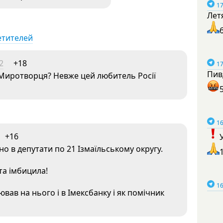
17
Лет
етителей
2
+18
17
Пив
і Миротворця? Невже цей любитель Росії
16
+16
о в депутати по 21 Ізмаїльському округу.
та імбицила!
16
ав на нього і в Імексбанку і як помічник