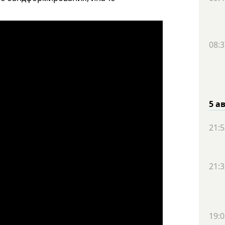
08:3
5 а
21:5
21:3
19:0