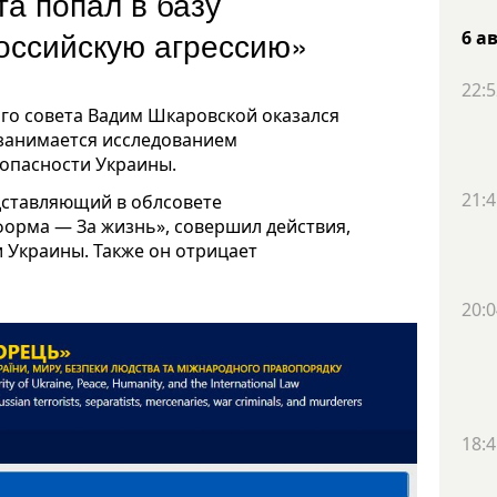
а попал в базу
оссийскую агрессию»
6 а
22:5
го совета Вадим Шкаровской оказался
 занимается исследованием
опасности Украины.
21:4
едставляющий в облсовете
орма — За жизнь», совершил действия,
Украины. Также он отрицает
20:0
18:4