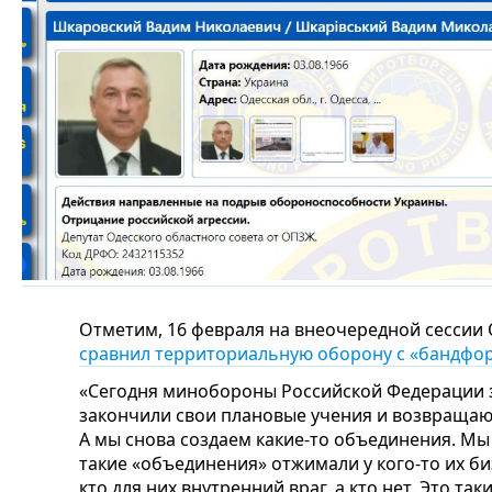
Отметим, 16 февраля на внеочередной сессии
сравнил территориальную оборону с «бандф
«Сегодня минобороны Российской Федерации з
закончили свои плановые учения и возвращают
А мы снова создаем какие-то объединения. Мы 
такие «объединения» отжимали у кого-то их би
кто для них внутренний враг, а кто нет. Это т