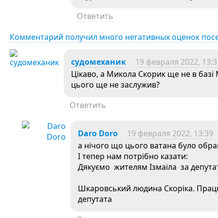
Ответить
Комментарий получил много негативных оценок пос
судомеханик
19 февраля 2022, 13:3
Цікаво, а Микола Скорик ще не в баз
цього ще не заслужив?
Ответить
Daro Doro
19 февраля 2022, 13:39
а нічого що цього ватана було обран
І тепер нам потрібно казати:
Дякуємо жителям Ізмаїла за депута
Шкаровський людина Скоріка. Працюв
депутата