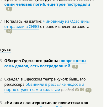
один человек погиб, еще трое пострадали
31
7
Попалась на взятке:
чиновницу из Одесчины
отправили в СИЗО
с правом внесения залога
12
вгуста
3
Обстрел Одесского района:
повреждены
семь домов, есть пострадавший
1
2
Скандал в Одесском театре кукол: бывшего
режиссера
обвинили в рассылке нюдсов и
порно студенткам и коллегам
(видео)
10
3
«Никаких альтернатив не появится»: как