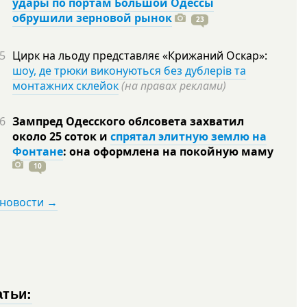
удары по портам Большой Одессы
обрушили зерновой рынок
23
5
Цирк на льоду представляє «Крижаний Оскар»:
шоу, де трюки виконуються без дублерів та
монтажних склейок
(на правах реклами)
6
Зампред Одесского облсовета захватил
около 25 соток и
спрятал элитную землю на
Фонтане
: она оформлена на покойную
маму
10
 новости →
атьи: