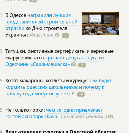
1
В Одессе
наградили лучших
представителей строительной
отрасли
ко Дню строителя
Украины
(общество)
3
9
Титушки, фиктивные сертификаты и зерновые
«карусели»: что
скрывает депутат-слуга из
Одесчины «Саша-мешалка»
3
5
Хотят макароны, котлеты и курицу:
чем будут
кормить одесских школьников и почему к
началу года могут не успеть
?
14
5
Не только горки:
чем сегодня привлекает
гостей аквапарк Hawaii
(на правах рекламы)
4
Враг атаковал сухогруз в Одесской области: