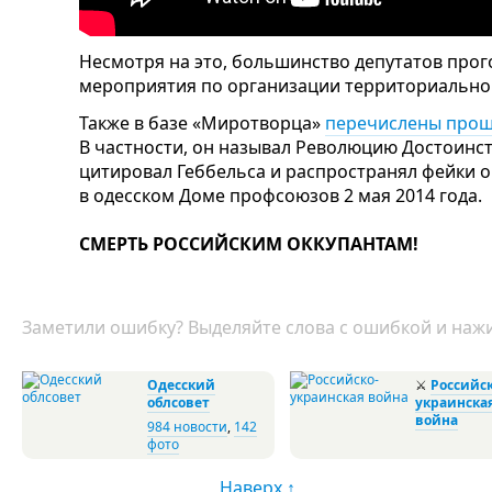
Несмотря на это, большинство депутатов про
мероприятия по организации территориально
Также в базе «Миротворца»
перечислены прош
В частности, он называл Революцию Достоинс
цитировал Геббельса и распространял фейки 
в одесском Доме профсоюзов 2 мая 2014 года.
СМЕРТЬ РОССИЙСКИМ ОККУПАНТАМ!
Заметили ошибку? Выделяйте слова с ошибкой и нажи
Одесский
⚔
Российск
облсовет
украинска
война
984 новости
,
142
фото
Наверх ↑