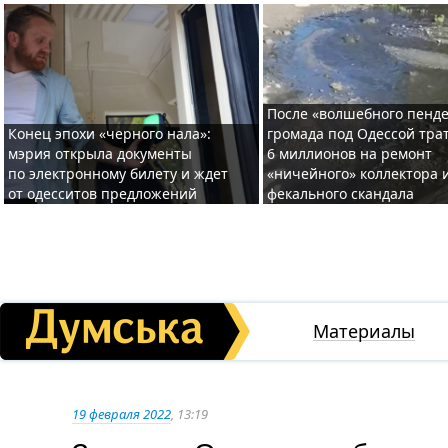
После «волшебного пенде
Конец эпохи «черного нала»:
громада под Одессой тра
мэрия открыла документы
6 миллионов на ремонт
по электронному билету и ждет
«ничейного» коллектора и
от одесситов предложений
фекального скандала
Материалы
19 февраля 2022
, 13:19