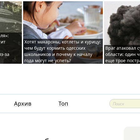
ля»:
тит
Хотят макароны, котлеты и курицу:
чем будут кормить одесских
Враг атаковал с
з-за
школьников и почему к началу
области: один ч
года могут не успеть?
еще трое постр
Архив
Топ