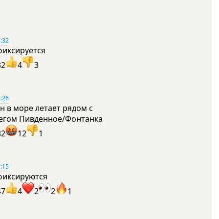
:32
фиксируется
32
4
3
:26
н в море летает рядом с
егом Пивденное/Фонтанка
32
12
1
:15
фиксируются
47
4
2
2
1