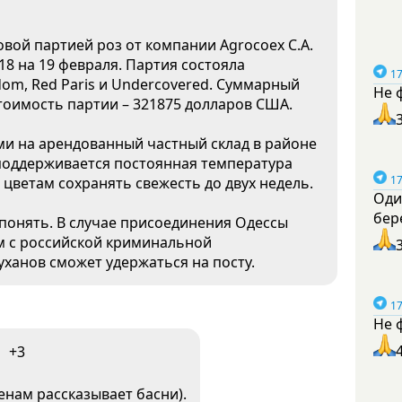
овой партией роз от компании Agrocoex C.A.
18 на 19 февраля. Партия состояла
17
dom, Red Paris и Undercovered. Суммарный
Не 
 стоимость партии – 321875 долларов США.
и на арендованный частный склад в районе
поддерживается постоянная температура
17
 цветам сохранять свежесть до двух недель.
Оди
бер
понять. В случае присоединения Одессы
м с российской криминальной
ханов сможет удержаться на посту.
17
Не 
+3
тенам рассказывает басни).