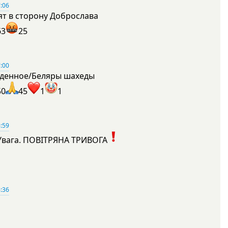
:06
ят в сторону Доброслава
63
25
:00
денное/Беляры шахеды
50
45
1
1
:59
Увага. ПОВІТРЯНА ТРИВОГА
1
:36