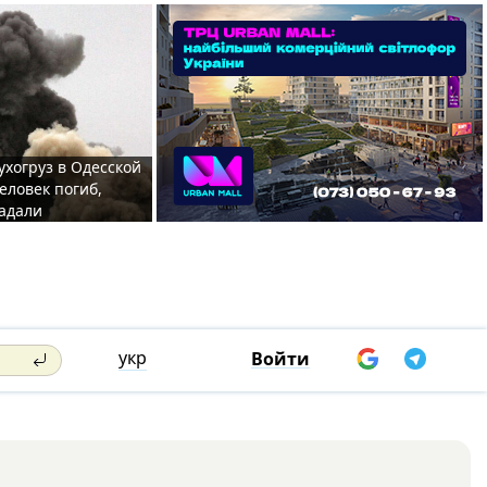
ухогруз в Одесской
еловек погиб,
адали
укр
Войти