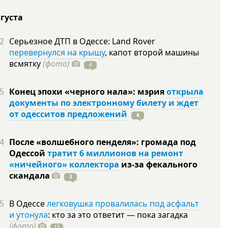
вгуста
2
Серьезное ДТП в Одессе: Land Rover
перевернулся на крышу
, капот второй машины
всмятку
(фото)
4
5
Конец эпохи «черного нала»: мэрия
открыла
документы по электронному билету и ждет
от одесситов предложений
4
4
После «волшебного пенделя»: громада под
Одессой
тратит 6 миллионов на ремонт
«ничейного» коллектора
из-за фекального
скандала
3
5
В Одессе
легковушка провалилась под асфальт
и утонула
: кто за это ответит — пока загадка
(фото)
15