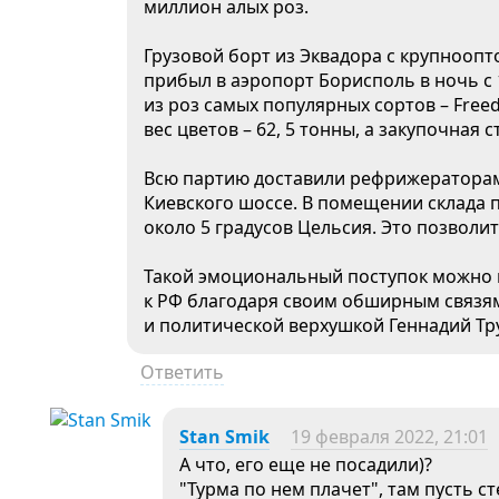
миллион алых роз.
Грузовой борт из Эквадора с крупноопт
прибыл в аэропорт Борисполь в ночь с 
из роз самых популярных сортов – Free
вес цветов – 62, 5 тонны, а закупочная
Всю партию доставили рефрижераторам
Киевского шоссе. В помещении склада 
около 5 градусов Цельсия. Это позволит
Такой эмоциональный поступок можно 
к РФ благодаря своим обширным связя
и политической верхушкой Геннадий Тру
Ответить
Stan Smik
19 февраля 2022, 21:01
А что, его еще не посадили)?
"Турма по нем плачет", там пусть с