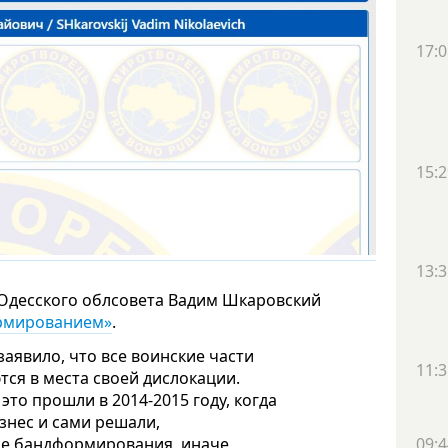
17:0
15:2
13:3
 Одесского облсовета Вадим Шкаровский
ормированием»
.
аявило, что все воинские части
11:3
ся в места своей дислокации.
это прошли в 2014-2015 году, когда
знес и сами решали,
акие бандформирования, иначе
09:4