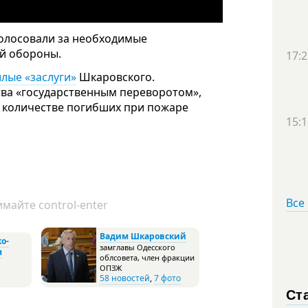
голосовали за необходимые
й обороны.
17:2
лые «заслуги»
Шкаровского.
тва «государственным переворотом»,
о количестве погибших при пожаре
15:1
Все
майте control-enter
Вадим Шкаровский
о-
замглавы Одесского
я
облсовета, член фракции
ОПЗЖ
58 новостей
,
7 фото
Ст