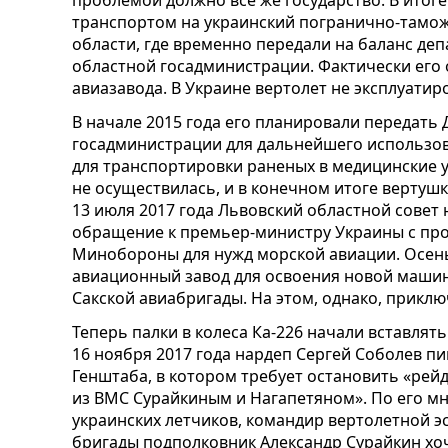
проблемой должно все же государство. В итог
транспортом на украинский погранично-тамож
области, где временно передали на баланс де
областной госадминистрации. Фактически его 
авиазавода. В Украине вертолет не эксплуатир
В начале 2015 года его планировали передать
госадминистрации для дальнейшего использова
для транспортировки раненых в медицинские у
не осуществилась, и в конечном итоге вертуш
13 июля 2017 года Львовский областной совет
обращение к премьер-министру Украины с про
Минобороны для нужд морской авиации. Осен
авиационный завод для освоения новой машин
Сакской авиабригады. На этом, однако, прикл
Теперь палки в колеса Ка-226 начали вставлят
16 ноября 2017 года нардеп Сергей Соболев п
Генштаба, в котором требует остановить «рей
из ВМС Сурайкиным и Нагапетяном». По его м
украинских летчиков, командир вертолетной 
бригады подполковник Александр Сурайкин хоч