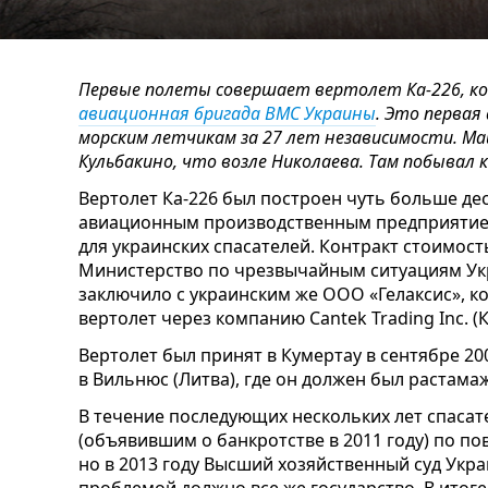
Первые полеты совершает вертолет Ка-226, к
авиационная бригада ВМС Украины
. Это перва
морским летчикам за 27 лет независимости. М
Кульбакино, что возле Николаева. Там побывал 
Вертолет Ка-226 был построен чуть больше де
авиационным производственным предприятие
для украинских спасателей. Контракт стоимос
Министерство по чрезвычайным ситуациям Укр
заключило с украинским же ООО «Гелаксис», ко
вертолет через компанию Cantek Trading Inc. (К
Вертолет был принят в Кумертау в сентябре 200
в Вильнюс (Литва), где он должен был растама
В течение последующих нескольких лет спасат
(объявившим о банкротстве в 2011 году) по п
но в 2013 году Высший хозяйственный суд Укр