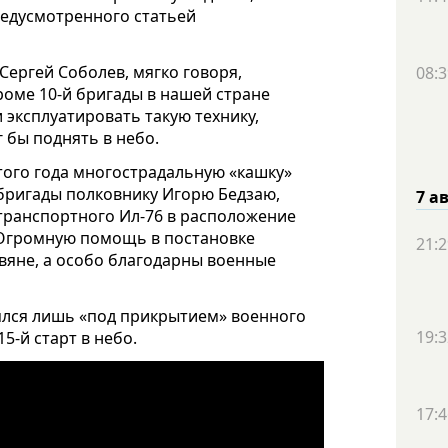
редусмотренного статьей
Сергей Соболев, мягко говоря,
08:3
кроме 10-й бригады в нашей стране
 эксплуатировать такую технику,
г бы поднять в небо.
этого года многострадальную «кашку»
бригады полковнику Игорю Бедзаю,
7 а
 транспортного Ил-76 в расположение
 Огромную помощь в постановке
21:2
вяне, а особо благодарны военные
лся лишь «под прикрытием» военного
19:3
5-й старт в небо.
17:4