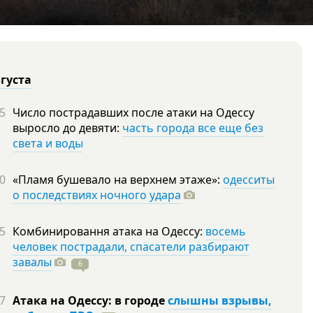
вгуста
5
Число пострадавших после атаки на Одессу
выросло до девяти:
часть города все еще без
света и воды
0
«Пламя бушевало на верхнем этаже»:
одесситы
о последствиях ночного удара
5
Комбинировання атака на Одессу:
восемь
человек пострадали, спасатели разбирают
завалы
6
7
Атака на Одессу: в городе
слышны взрывы,