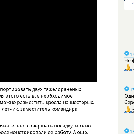
17
Не 
спортировать двух тяжелораненых
17
ля этого есть все необходимое
Оди
 можно разместить кресла на шестерых.
бер
 летчик, заместитель командира
обязательно совершать посадку, можно
родемонстрировали ее работу. А еще,
17