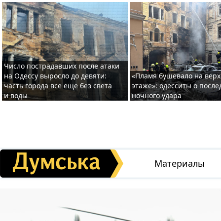
Число пострадавших после атаки
на Одессу выросло до девяти:
«Пламя бушевало на вер
часть города все еще без света
этаже»: одесситы о после
и воды
ночного удара
Материалы