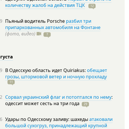
количеству жалоб на действия ТЦК
12
9
Пьяный водитель Porsche
разбил три
припаркованных автомобиля на Фонтане
(фото, видео)
7
вгуста
9
В Одесскую область идет Quiriakus:
обещает
грозы, штормовой ветер и ночную прохладу
11
2
Сорвал украинский флаг и потоптался по нему
:
одессит может сесть на три
года
29
6
Удары по Одесскому заливу: шахеды
атаковали
большой сухогруз, принадлежащий крупной