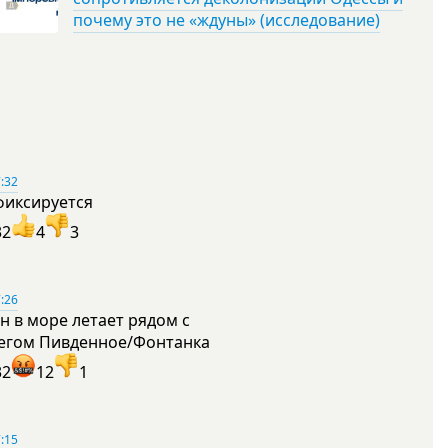
почему это не «ждуны» (исследование)
:32
фиксируется
32
4
3
:26
н в море летает рядом с
егом Пивденное/Фонтанка
32
12
1
:15