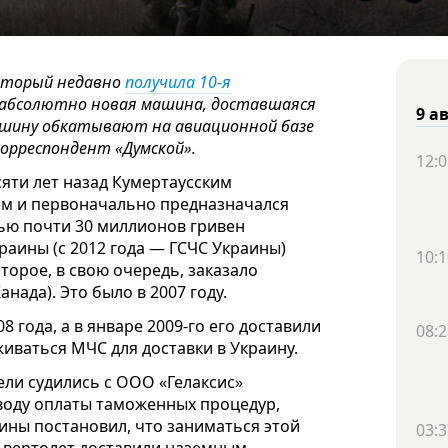
оторый недавно
получила 10-я
я абсолютно новая машина, доставшаяся
9 а
ашину обкатывают на авиационной базе
корреспондент «Думской».
12:0
сяти лет назад Кумертаусским
м и первоначально предназначался
тью почти 30 миллионов гривен
аины (с 2012 года — ГСЧС Украины)
10:1
торое, в свою очередь, заказало
анада). Это было в 2007 году.
8 года, а в январе 2009-го его доставили
08:2
живаться МЧС для доставки в Украину.
ели судились с ООО «Гелаксис»
оводу оплаты таможенных процедур,
аины постановил, что заниматься этой
03:3