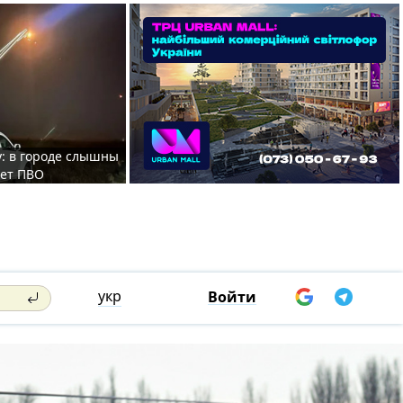
у: в городе слышны
ает ПВО
укр
Войти