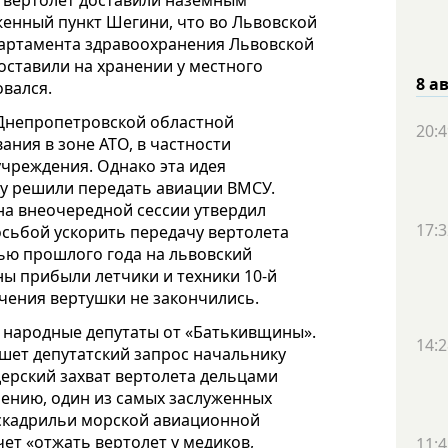
е вертолет доставили наземным
енный пункт Шегини, что во Львовской
партамента здравоохранения Львовской
оставили на хранении у местного
8 а
овался.
 Днепропетровской областной
20:4
ния в зоне АТО, в частности
чреждения. Однако эта идея
ку решили передать авиации ВМСУ.
 на внеочередной сессии утвердил
17:3
сьбой ускорить передачу вертолета
ью прошлого года на львовский
ы прибыли летчики и техники 10-й
ючения вертушки не закончились.
ь народные депутаты от «Батькивщины».
14:2
ишет депутатский запрос начальнику
дерский захват вертолета дельцами
нению, один из самых заслуженных
эскадрильи морской авиационной
ет «отжать вертолет у медиков,
11:4