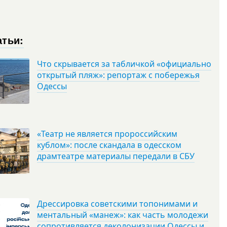
атьи:
Что скрывается за табличкой «официально
открытый пляж»: репортаж с побережья
Одессы
«Театр не является пророссийским
кублом»: после скандала в одесском
драмтеатре материалы передали в СБУ
Дрессировка советскими топонимами и
ментальный «манеж»: как часть молодежи
сопротивляется деколонизации Одессы и