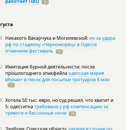
работает ПВО
5
вгуста
9
Никакого Вакарчука и Могилевской:
из-за удара
рф по стадиону «Черноморец» в Одессе
отменили фестиваль
11
2
Имитация бурной деятельности: после
прошлогоднего эпикфейла
одесская мэрия
вбухает в песок для посыпки тротуаров 8 млн
7
8
Хотела 50 тыс. евро, но суд решил, что хватит и
5: одесситка
требовала у рф компенсацию за
тревоги и бессонные ночи
28
1
Здобули: Одесская область
первая в стране по