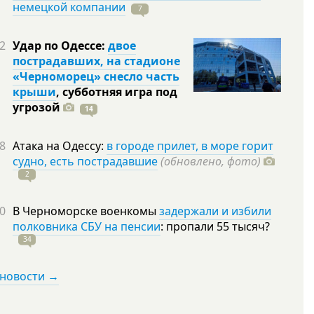
немецкой компании
7
2
Удар по Одессе:
двое
пострадавших, на стадионе
«Черноморец» снесло часть
крыши
, субботняя игра под
угрозой
14
8
Атака на Одессу:
в городе прилет, в море горит
судно, есть пострадавшие
(обновлено, фото)
2
0
В Черноморске военкомы
задержали и избили
полковника СБУ на пенсии
: пропали 55
тысяч?
34
 новости →