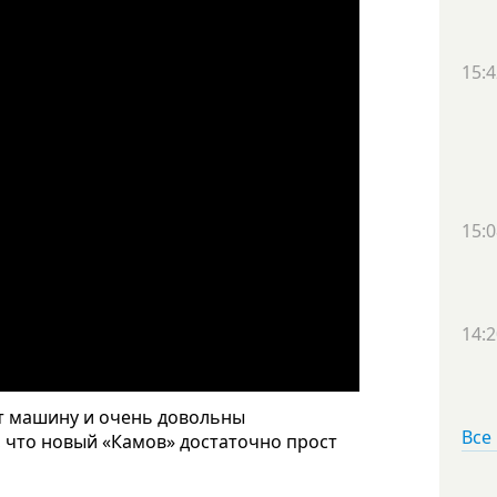
15:4
15:0
14:2
ют машину и очень довольны
Все
 что новый «Камов» достаточно прост