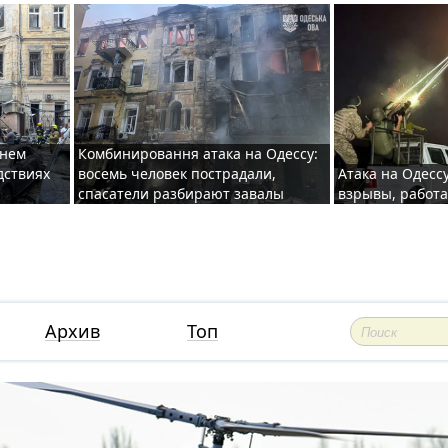
хнем
Комбинировання атака на Одессу:
дствиях
восемь человек пострадали,
Атака на Одесс
спасатели разбирают завалы
взрывы, работ
Архив
Топ