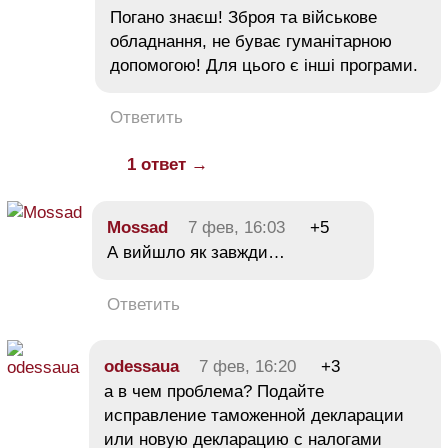
Погано знаєш! Зброя та військове
обладнання, не буває гуманітарною
допомогою! Для цього є інші програми.
Ответить
1 ответ →
Mossad
7 фев, 16:03
+5
А вийшло як завжди…
Ответить
odessaua
7 фев, 16:20
+3
а в чем проблема? Подайте
исправление таможенной декларации
или новую декларацию с налогами