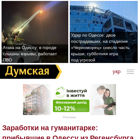
Удар по Одессе: двое
пострадавших, на стадионе
Атака на Одессу: в городе
«Черноморец» снесло часть
слышны взрывы, работает
крыши, субботняя игра
ПВО
под угрозой
укр
Реклама
Заработки на гуманитарке:
прибывшие в Одессу из Регенсбурга