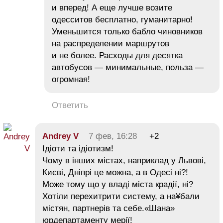
и вперед! А еще лучше возите
одесситов бесплатно, гуманитарно!
Уменьшится только бабло чиновников
на распределении маршрутов
и не более. Расходы для десятка
автобусов — минимальные, польза —
огромная!
Ответить
Andrey V
7 фев, 16:28
+2
Ідіоти та ідіотизм!
Чому в інших містах, наприклад у Львові,
Києві, Дніпрі це можна, а в Одесі ні?!
Може тому що у владі міста крадії, ні?
Хотіли перехитрити систему, а на¥бали
містян, партнерів та себе.«Шана»
юрдепартаменту мерії!