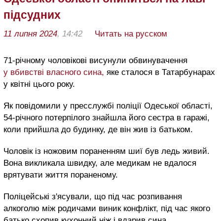
підсудних
11 липня 2024
, 14:42
Читать на русском
71-річному чоловікові висунули обвинувачення
у вбивстві власного сина,
яке сталося в Татарбунарах
у квітні цього року.
Як повідомили у пресслужбі поліції Одеської області,
54-річного потерпілого знайшла його сестра в гаражі,
коли прийшла до будинку, де він жив із батьком.
Чоловік із ножовим пораненням шиї був ледь живий.
Вона викликала швидку, але медикам не вдалося
врятувати життя пораненому.
Поліцейські з'ясували, що під час розпивання
алкоголю між родичами виник конфлікт, під час якого
батько схопив кухонний ніж і вдарив сина.