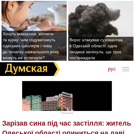
Хочуть макарони, котлети
та курку: чим годуватимуть
Ворог атакував суховантаж
одеських школярів і чому
в Одеській області: одна
до початку навчального року
людина загинула, ще троє
можуть не встигнути?
постраждали
рус
Реклама
Зарізав сина під час застілля: житель
Одеської області опиниться на лаві