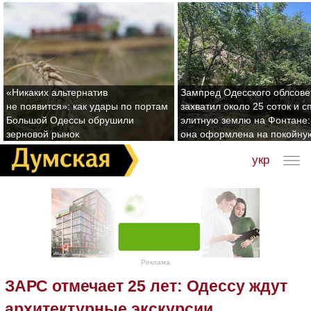
«Никаких альтернатив
Зампред Одесского облсове
не появится»: как удары по портам
захватил около 25 соток и с
Большой Одессы обрушили
элитную землю на Фонтане:
зерновой рынок
она оформлена на покойну
укр
Реклама
ЗАРС отмечает 25 лет: Одессу ждут
архитектурные экскурсии