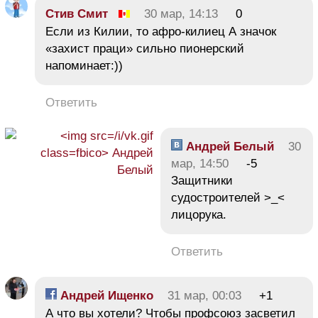
Стив Смит
30 мар, 14:13
0
Если из Килии, то афро-килиец А значок
«захист праци» сильно пионерский
напоминает:))
Ответить
Андрей Белый
30
мар, 14:50
-5
Защитники
судостроителей >_<
лицорука.
Ответить
Андрей Ищенко
31 мар, 00:03
+1
А что вы хотели? Чтобы профсоюз засветил