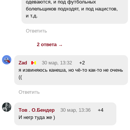
одеваются, и под футбольных
болельщиков подходят, и под нацистов,
и т.д.
Ответить
2 ответа →
Zad
30 мар, 13:32
+2
я извиняюсь канеша, но чё-то как-то не очень
((
Ответить
Tов . О.Бендер
30 мар, 13:36
+4
И негр туда же )