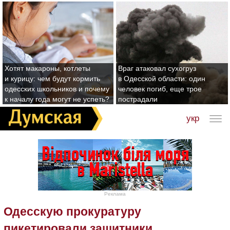
Хотят макароны, котлеты
Враг атаковал сухогруз
и курицу: чем будут кормить
в Одесской области: один
одесских школьников и почему
человек погиб, еще трое
к началу года могут не успеть?
пострадали
укр
Реклама
Одесскую прокуратуру
пикетировали защитники