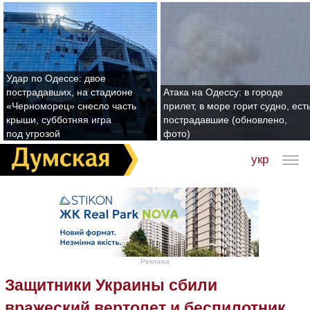
Удар по Одессе: двое
пострадавших, на стадионе
Атака на Одессу: в городе
«Черноморец» снесло часть
прилет, в море горит судно, ест
крыши, субботняя игра
пострадавшие (обновлено,
под угрозой
фото)
укр
Реклама
Защитники Украины сбили
вражеский вертолет и беспилотник