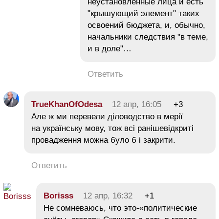
неустановленные лица и есть
"крышующий элемент" таких
освоений бюджета, и, обычно,
начальники следствия "в теме,
и в доле"…
Ответить
TrueKhanOfOdesa
12 апр, 16:05
+3
Але ж ми перевели діловодство в мерії
на українську мову, тож всі ранішевідкриті
провадження можна було б і закрити.
Ответить
Borisss
12 апр, 16:32
+1
Не сомневаюсь, что это-«политические