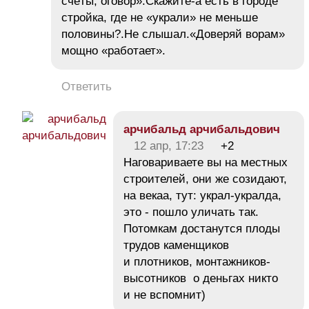
счёты, оговор».Скажите-а есть в городе
стройка, где не «украли» не меньше
половины?.Не слышал.«Доверяй ворам»
мощно «работает».
Ответить
арчибальд арчибальдович
12 апр, 17:23
+2
Наговариваете вы на местных
строителей, они же созидают,
на векаа, тут: украл-укралда,
это - пошло уличать так.
Потомкам достанутся плоды
трудов каменщиков
и плотников, монтажников-
высотников о деньгах никто
и не вспомнит)