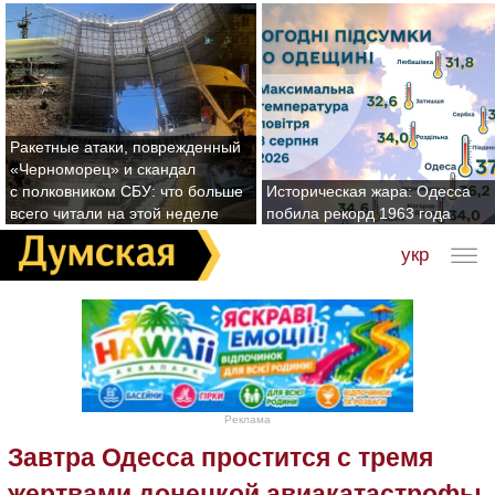
Ракетные атаки, поврежденный
«Черноморец» и скандал
с полковником СБУ: что больше
Историческая жара: Одесса
всего читали на этой неделе
побила рекорд 1963 года
укр
Реклама
Завтра Одесса простится с тремя
жертвами донецкой авиакатастрофы