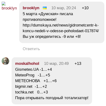
brooklyn
10 мар, 20:24
+10
5 марта «Думская» писала
противоположное!
http://dumskaya.net/news/gidrometcentr-k-
koncu-nedeli-v-odesse-poholodaet-017874/
Вы уж определитесь -9 или +8!
Ответить
moskalhohol
10 мар, 20:49
+13
Gismeteo.UA -1…+4
MeteoProg -1…+5
МЕТЕОНОВА +1…+6
bigmir.net -1…+2
tochka.net 0…+3
Пора открывать погодный тотализатор!