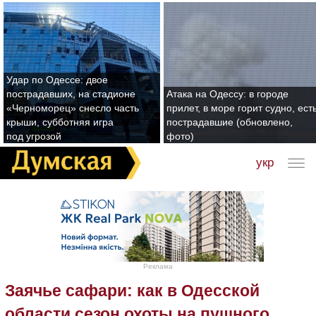
Удар по Одессе: двое
пострадавших, на стадионе
Атака на Одессу: в городе
«Черноморец» снесло часть
прилет, в море горит судно, ест
крыши, субботняя игра
пострадавшие (обновлено,
под угрозой
фото)
укр
Реклама
Заячье сафари: как в Одесской
области сезон охоты на пушного