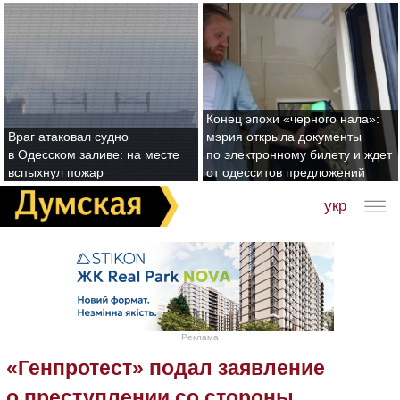
Конец эпохи «черного нала»:
Враг атаковал судно
мэрия открыла документы
в Одесском заливе: на месте
по электронному билету и ждет
вспыхнул пожар
от одесситов предложений
укр
Реклама
«Генпротест» подал заявление
о преступлении со стороны