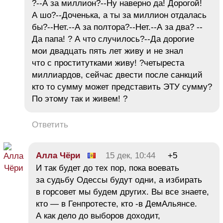
?--А за миллион?--Ну наверно да! Дорогой!
А шо?--Доченька, а ты за миллион отдалась
бы?--Нет.--А за полтора?--Нет.--А за два? --
Да папа! ? А что случилось?--Да дорогие
мои двадцать пять лет живу и не знал
что с проститутками живу! ?четыреста
миллиардов, сейчас двести после санкций
кто то сумму может представить ЭТУ сумму?
По этому так и живем! ?
Ответить
Алла Чёри
15 дек, 10:44
+5
И так будет до тех пор, пока воевать
за судьбу Одессы будут одни, а избирать
в горсовет мы будем других. Вы все знаете,
кто — в Генпротесте, кто -в ДемАльянсе.
А как дело до выборов доходит,