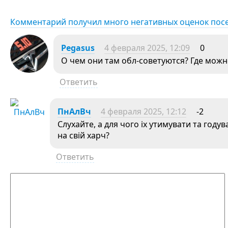
Комментарий получил много негативных оценок пос
Pegasus
4 февраля 2025, 12:09
0
О чем они там обл-советуются? Где мож
Ответить
ПнАлВч
4 февраля 2025, 12:12
-2
Слухайте, а для чого іх утимувати та году
на свій харч?
Ответить