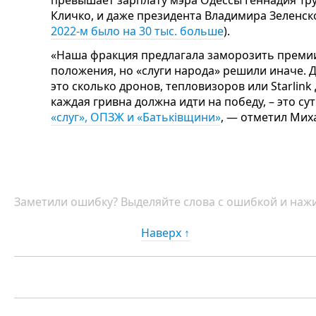
превышает зарплату мэра Одессы Геннадия Тру
Кличко, и даже президента Владимира Зеленско
2022-м было на 30 тыс. больше
).
«Наша фракция предлагала заморозить премии
положения, но «слуги народа» решили иначе.
это сколько дронов, тепловизоров или Starlin
каждая гривна должна идти на победу, – это 
«слуг», ОПЗЖ и «Батьківщини»
, — отметил Ми
Заметили ошибку? Выделяйте слова с ошибкой и нажи
Наверх ↑