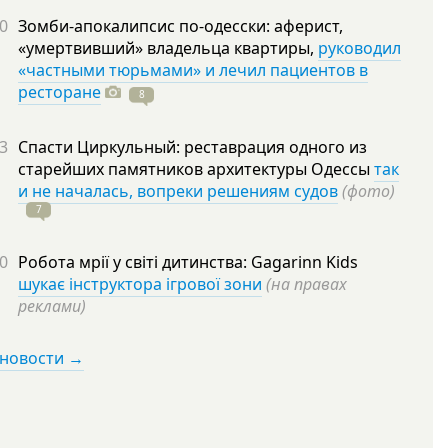
0
Зомби-апокалипсис по-одесски: аферист,
«умертвивший» владельца квартиры,
руководил
«частными тюрьмами» и лечил пациентов в
ресторане
8
3
Спасти Циркульный: реставрация одного из
старейших памятников архитектуры Одессы
так
и не началась, вопреки решениям судов
(фото)
7
0
Робота мрії у світі дитинства: Gagarinn Kids
шукає інструктора ігрової зони
(на правах
реклами)
 новости →