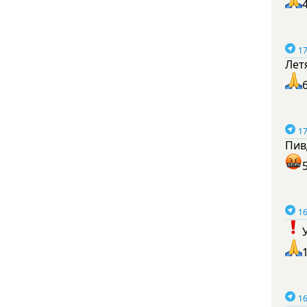
17
Лет
17
Пив
16
16