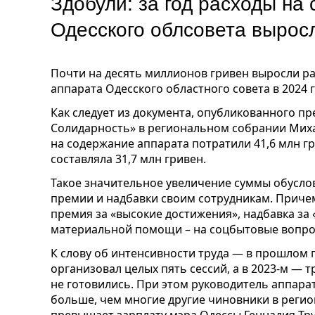
Здобули: за год расходы на
Одесского облсовета вырос
Почти на десять миллионов гривен выросли р
аппарата Одесского областного совета в 2024 г
Как следует из документа, опубликованного п
Солидарность» в региональном собрании Ми
на содержание аппарата потратили 41,6 млн гри
составляла 31,7 млн гривен.
Такое значительное увеличение суммы обуслов
премии и надбавки своим сотрудникам. Причем
премия за «высокие достижения», надбавка за 
материальной помощи – на соцбытовые вопрос
К слову об интенсивности труда — в прошлом 
организовал целых пять сессий, а в 2023-м — т
не готовились. При этом
руководитель аппарат
больше
, чем многие другие чиновники в регио