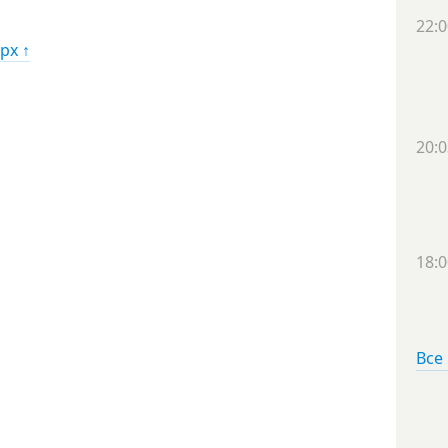
22:0
рх ↑
20:0
18:0
Все