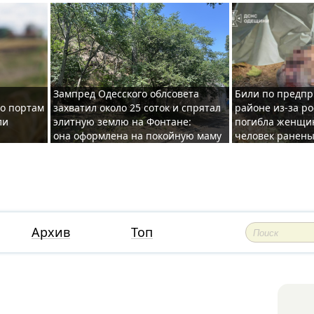
Зампред Одесского облсовета
Били по предпр
по портам
захватил около 25 соток и спрятал
районе из-за ро
ли
элитную землю на Фонтане:
погибла женщин
она оформлена на покойную маму
человек ранены
Архив
Топ