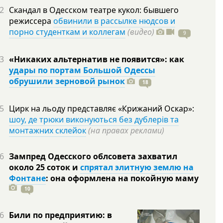
2
Скандал в Одесском театре кукол: бывшего
режиссера
обвинили в рассылке нюдсов и
порно студенткам и коллегам
(видео)
9
3
«Никаких альтернатив не появится»: как
удары по портам Большой Одессы
обрушили зерновой рынок
18
5
Цирк на льоду представляє «Крижаний Оскар»:
шоу, де трюки виконуються без дублерів та
монтажних склейок
(на правах реклами)
6
Зампред Одесского облсовета захватил
около 25 соток и
спрятал элитную землю на
Фонтане
: она оформлена на покойную
маму
10
6
Били по предприятию: в