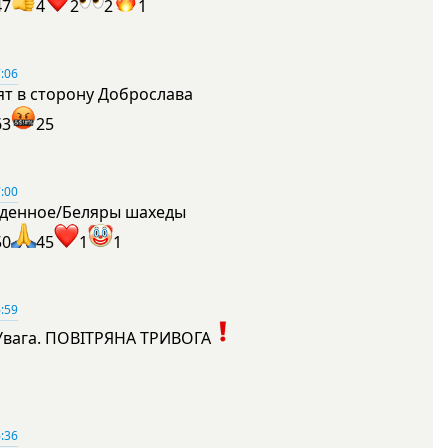
47
4
2
2
1
:06
ят в сторону Доброслава
63
25
:00
денное/Беляры шахеды
50
45
1
1
:59
Увага. ПОВІТРЯНА ТРИВОГА
1
:36