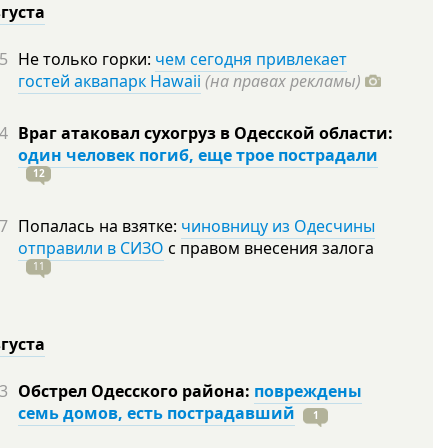
вгуста
5
Не только горки:
чем сегодня привлекает
гостей аквапарк Hawaii
(на правах рекламы)
4
Враг атаковал сухогруз в Одесской области:
один человек погиб, еще трое пострадали
12
7
Попалась на взятке:
чиновницу из Одесчины
отправили в СИЗО
с правом внесения залога
11
вгуста
3
Обстрел Одесского района:
повреждены
семь домов, есть пострадавший
1