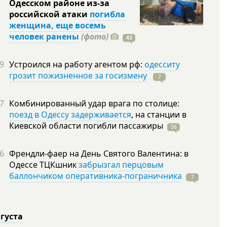
Одесском районе из-за
российской атаки
погибла
женщина, еще восемь
человек ранены
(фото)
43
9
Устроился на работу агентом рф:
одесситу
грозит пожизненное за госизмену
7
7
Комбинированный удар врага по столице:
поезд в Одессу задерживается
, на станции в
Киевской области погибли
пассажиры
56
6
Френдли-фаер на День Святого Валентина: в
Одессе ТЦКшник
забрызгал перцовым
баллончиком оперативника-пограничника
7
вгуста