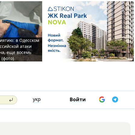
иятию: в Одесском
ссийской атаки
а, еще восемь
 (фото)
укр
Войти