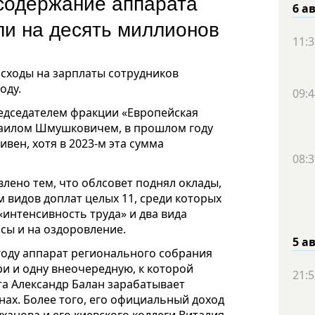
 содержание аппарата
6 а
ли на десять миллионов
11:3
асходы на зарплаты сотрудников
оду.
09:4
редседателем фракции «Европейская
хаилом Шмушковичем, в прошлом году
вен, хотя в 2023-м эта сумма
08:3
лено тем, что облсовет поднял оклады,
 видов доплат целых 11, среди которых
«интенсивность труда» и два вида
ы и на оздоровление.
5 а
году аппарат регионального собрания
ри и одну внеочередную, к которой
21:5
а Александр Балан
зарабатывает
нах. Более того, его официальный доход