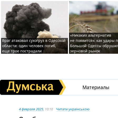
«Никаких альтернатив
Враг атаковал сухогруз в Одесской
не появится»: как удары 
области: один человек погиб,
Большой Одессы обруши
еще трое пострадали
зерновой рынок
Материалы
4 февраля 2025
, 10:10
Читати українською