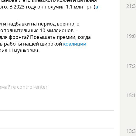
ханова и его киевского коллеги
Виталия
21:3
го. В 2023 году он получил
1,1 млн грн (
в
 и надбавки на период военного
 Дополнительные 10 миллионов –
19:0
k для фронта? Повышать премии, когда
суть работы нашей широкой
коалиции
хаил Шмушкович.
17:2
майте control-enter
15:1
13:3