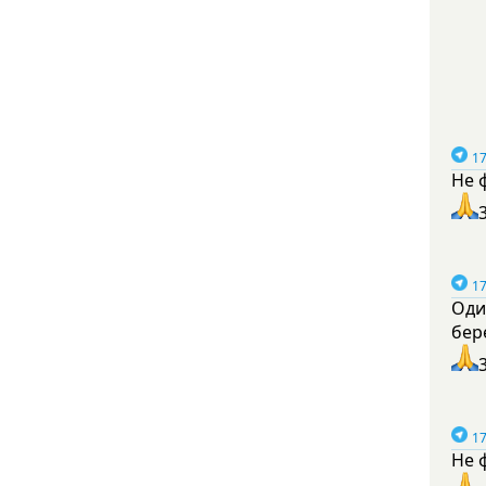
17
Не 
17
Оди
бер
17
Не 