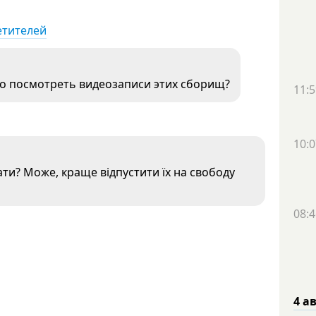
етителей
но посмотреть видеозаписи этих сборищ?
11:5
10:0
вати? Може, краще відпустити їх на свободу
08:4
4 а