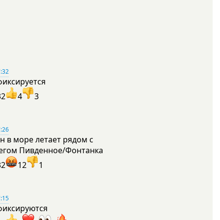
:32
фиксируется
32
4
3
:26
н в море летает рядом с
егом Пивденное/Фонтанка
32
12
1
:15
фиксируются