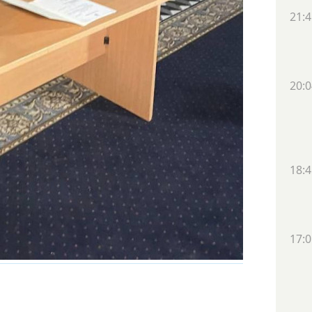
21:4
20:0
18:4
17:0