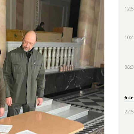
12:5
10:4
08:3
6 с
22:5