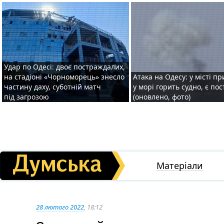
Удар по Одесі: двоє постраждалих,
на стадіоні «Чорноморець» знесло
Атака на Одесу: у місті пр
частину даху, суботній матч
у морі горить судно, є по
під загрозою
(оновлено, фото)
Матеріали
28 лютого 2022
, 18:12