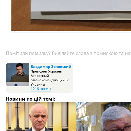
Помітили помилку? Виділяйте слова з помилкою та нат
Владимир Зеленский
Президент Украины,
Верховный
главнокомандующий ВС
Украины
1216 новин
Новини по цій темі: