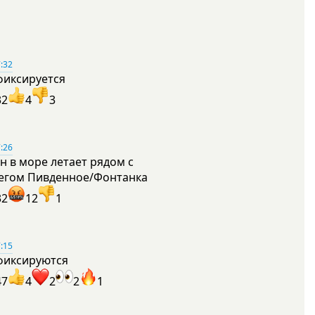
:32
фиксируется
32
4
3
:26
н в море летает рядом с
егом Пивденное/Фонтанка
32
12
1
:15
фиксируются
47
4
2
2
1