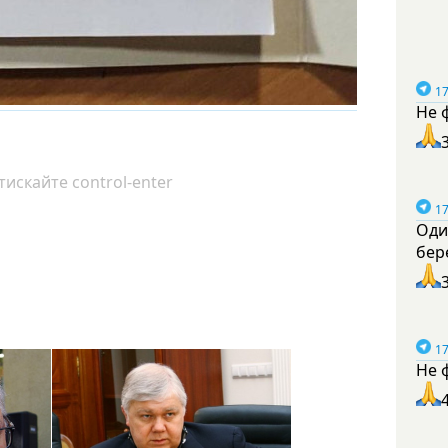
17
Не 
искайте control-enter
17
Оди
бер
17
Не 