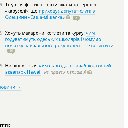
9
Тітушки, фіктивні сертифікати та зернові
«каруселі»: що
приховує депутат-слуга з
Одещини «Саша-мішалка»
3
5
Хочуть макарони, котлети та курку:
чим
годуватимуть одеських школярів і чому до
початку навчального року можуть не встигнути
16
5
Не лише гірки:
чим сьогодні приваблює гостей
аквапарк Hawaii
(на правах реклами)
 новини →
тті: