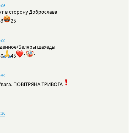
:06
ят в сторону Доброслава
63
25
:00
денное/Беляры шахеды
50
45
1
1
:59
Увага. ПОВІТРЯНА ТРИВОГА
1
:36