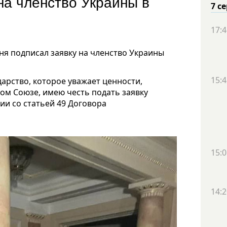
на членство Украины в
7 с
17:4
ня подписал заявку на членство Украины
15:4
арство, которое уважает ценности,
ком Союзе, имею честь подать заявку
ии со статьей 49 Договора
15:0
14:2