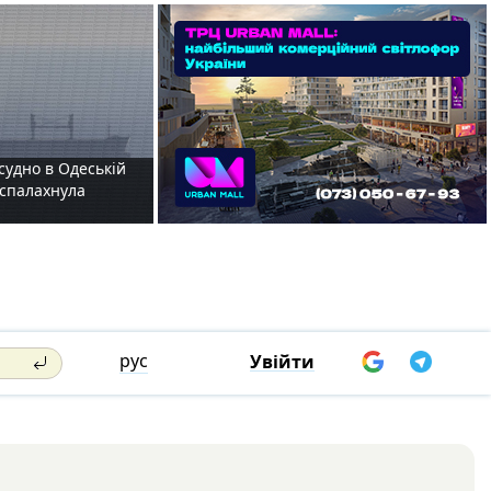
судно в Одеській
і спалахнула
рус
Увійти