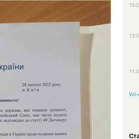
15:2
13:3
11:3
Усі
Ста