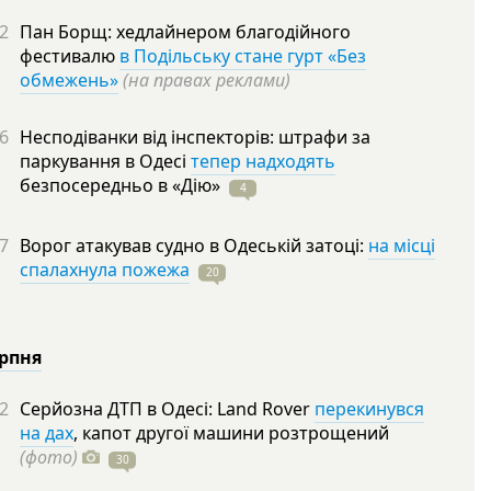
2
Пан Борщ: хедлайнером благодійного
фестивалю
в Подільську стане гурт «Без
обмежень»
(на правах реклами)
6
Несподіванки від інспекторів: штрафи за
паркування в Одесі
тепер надходять
безпосередньо в
«Дію»
4
7
Ворог атакував судно в Одеській затоці:
на місці
спалахнула пожежа
20
ерпня
2
Серйозна ДТП в Одесі: Land Rover
перекинувся
на дах
, капот другої машини розтрощений
(фото)
30