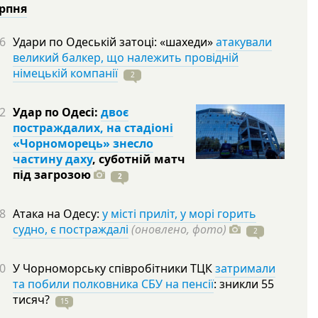
ерпня
6
Удари по Одеській затоці: «шахеди»
атакували
великий балкер, що належить провідній
німецькій компанії
2
2
Удар по Одесі:
двоє
постраждалих, на стадіоні
«Чорноморець» знесло
частину даху
, суботній матч
під
загрозою
2
8
Атака на Одесу:
у місті приліт, у морі горить
судно, є постраждалі
(оновлено, фото)
2
0
У Чорноморську співробітники ТЦК
затримали
та побили полковника СБУ на пенсії
: зникли 55
тисяч?
15