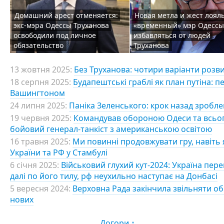
Домашний арест отменяется:
Новая метла и жест лоял
экс-мэра Одессы Труханова
«временный» мэр Одессы
освободили под личное
избавляться от людей
обязательство
Труханова
13 жовтня 2025:
Без Труханова: чотири варіанти розви
18 серпня 2025:
Будапештські граблі як план путіна: п
Вашингтоном
24 липня 2025:
Паніка Зеленського: крок назад зробле
19 червня 2025:
Командував обороною Одеси та всього
бойовий генерал-танкіст з американською освітою
16 травня 2025:
Ми повинні продовжувати гру, навіть 
України та РФ у Стамбулі
6 січня 2025:
Військовий глухий кут-2024: Україна перен
далі по його тилу, рф неухильно наступає на Донбасі
5 вересня 2024:
Верховна Рада закінчила звільняти об
нових
Догори ↑