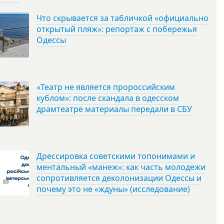
Что скрывается за табличкой «официально
открытый пляж»: репортаж с побережья
Одессы
«Театр не является пророссийским
кублом»: после скандала в одесском
драмтеатре материалы передали в СБУ
Дрессировка советскими топонимами и
ментальный «манеж»: как часть молодежи
сопротивляется деколонизации Одессы и
почему это не «ждуны» (исследование)