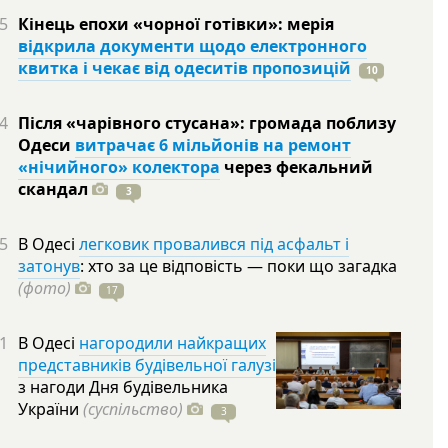
5
Кінець епохи «чорної готівки»: мерія
відкрила документи щодо електронного
квитка і чекає від одеситів пропозицій
10
4
Після «чарівного стусана»: громада поблизу
Одеси
витрачає 6 мільйонів на ремонт
«нічийного» колектора
через фекальний
скандал
3
5
В Одесі
легковик провалився під асфальт і
затонув
: хто за це відповість — поки що загадка
(фото)
17
1
В Одесі
нагородили найкращих
представників будівельної галузі
з нагоди Дня будівельника
України
(суспільство)
3