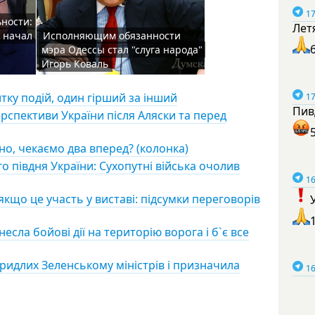
17
ьности:
Лет
 начал
Исполняющим обязанности
мэра Одессы стал "слуга народа"
Игорь Коваль
тку подій, один гірший за інший
17
Пив
ерспективи України після Аляски та перед
но, чекаємо два вперед? (колонка)
 півдня України: Сухопутні війська очолив
16
якщо це участь у виставі: підсумки переговорів
есла бойові дії на територію ворога і б`є все
ридлих Зеленському міністрів і призначила
16