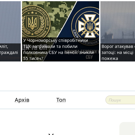
У Чорноморську співробітники
иліт,
ТЦК затримали та побили
Ворог атакував 
страждалі
полковника СБУ на пенсії: зникли
затоці: на місц
55 тисяч?
пожежа
Архів
Топ