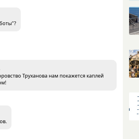
оботы"?
2
оровство Труханова нам покажется каплей
ом!
ов.