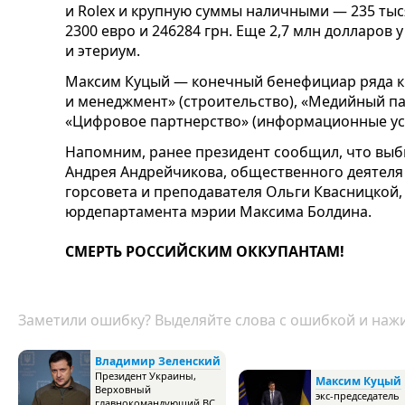
и Rolex и крупную суммы наличными — 235 тыс
2300 евро и 246284 грн. Еще 2,7 млн долларов 
и этериум.
Максим Куцый — конечный бенефициар ряда к
и менеджмент» (строительство), «Медийный па
«Цифровое партнерство» (информационные услу
Напомним, ранее президент сообщил, что выби
Андрея Андрейчикова, общественного деятеля 
горсовета и преподавателя Ольги Квасницкой
юрдепартамента мэрии Максима Болдина.
СМЕРТЬ РОССИЙСКИМ ОККУПАНТАМ!
Заметили ошибку? Выделяйте слова с ошибкой и нажи
Владимир Зеленский
Президент Украины,
Максим Куцый
Верховный
экс-председатель
главнокомандующий ВС