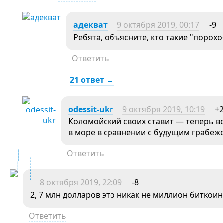
адекват
9 октября 2019, 00:17
-9
Ребята, объясните, кто такие "порох
Ответить
21 ответ →
odessit-ukr
9 октября 2019, 10:19
+
Коломойский своих ставит — теперь в
в море в сравнении с будущим грабеж
Ответить
8 октября 2019, 22:09
-8
2, 7 млн долларов это никак не миллион биткоин
Ответить