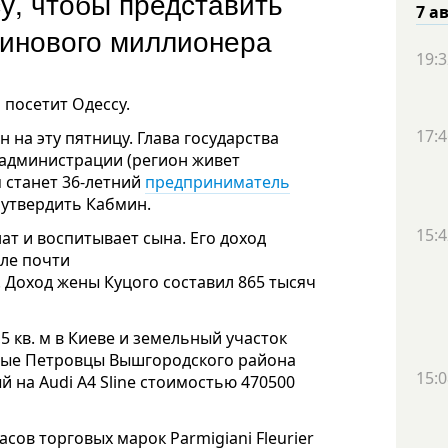
у, чтобы представить
7 а
оинового миллионера
19:3
посетит Одессу.
17:4
на эту пятницу. Глава государства
ладминистрации (регион живет
м станет 36-летний
предприниматель
н утвердить Кабмин.
15:4
ат и воспитывает сына. Его доход
сле почти
 Доход жены Куцого составил 865 тысяч
5 кв. м в Киеве и земельный участок
арые Петровцы Вышгородского района
15:0
 на Audi A4 Sline стоимостью 470500
сов торговых марок Parmigiani Fleurier