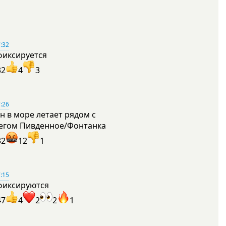
:32
фиксируется
32
4
3
:26
н в море летает рядом с
егом Пивденное/Фонтанка
32
12
1
:15
фиксируются
47
4
2
2
1