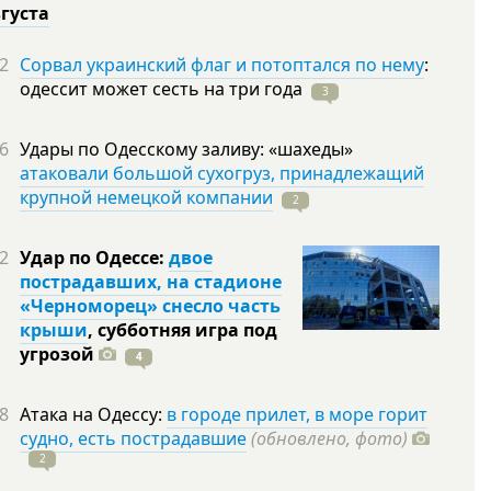
вгуста
2
Сорвал украинский флаг и потоптался по нему
:
одессит может сесть на три
года
3
6
Удары по Одесскому заливу: «шахеды»
атаковали большой сухогруз, принадлежащий
крупной немецкой компании
2
2
Удар по Одессе:
двое
пострадавших, на стадионе
«Черноморец» снесло часть
крыши
, субботняя игра под
угрозой
4
8
Атака на Одессу:
в городе прилет, в море горит
судно, есть пострадавшие
(обновлено, фото)
2