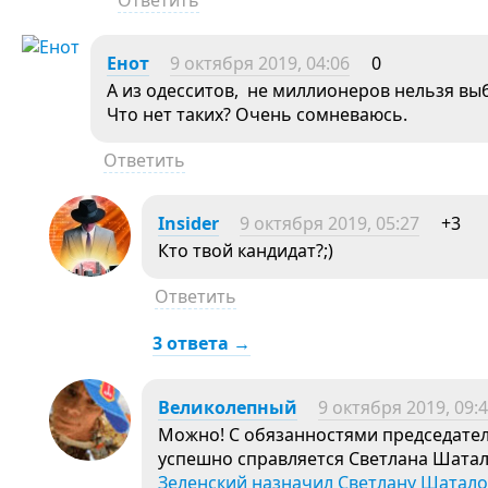
Ответить
Енот
9 октября 2019, 04:06
0
А из одесситов, не миллионеров нельзя вы
Что нет таких? Очень сомневаюсь.
Ответить
Insider
9 октября 2019, 05:27
+3
Кто твой кандидат?;)
Ответить
3 ответа →
Великолепный
9 октября 2019, 09:
Можно! С обязанностями председате
успешно справляется Светлана Шатал
Зеленский назначил Светлану Шаталов