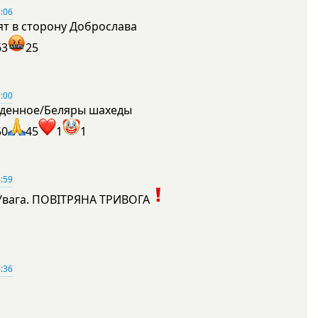
:06
ят в сторону Доброслава
63
25
:00
денное/Беляры шахеды
50
45
1
1
:59
Увага. ПОВІТРЯНА ТРИВОГА
1
:36