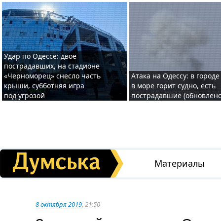
Удар по Одессе: двое
пострадавших, на стадионе
«Черноморец» снесло часть
Атака на Одессу: в городе
крыши, субботняя игра
в море горит судно, есть
под угрозой
пострадавшие (обновлено
Материалы
8 октября 2019
, 21:50