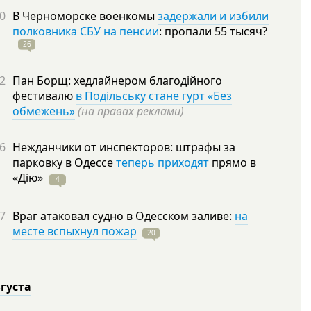
0
В Черноморске военкомы
задержали и избили
полковника СБУ на пенсии
: пропали 55
тысяч?
26
2
Пан Борщ: хедлайнером благодійного
фестивалю
в Подільську стане гурт «Без
обмежень»
(на правах реклами)
6
Нежданчики от инспекторов: штрафы за
парковку в Одессе
теперь приходят
прямо в
«Дію»
4
7
Враг атаковал судно в Одесском заливе:
на
месте вспыхнул пожар
20
вгуста