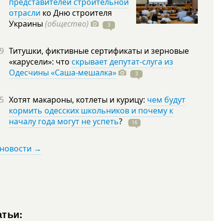
представителей строительной
отрасли
ко Дню строителя
Украины
(общество)
3
9
Титушки, фиктивные сертификаты и зерновые
«карусели»: что
скрывает депутат-слуга из
Одесчины «Саша-мешалка»
3
5
Хотят макароны, котлеты и курицу:
чем будут
кормить одесских школьников и почему к
началу года могут не успеть
?
16
 новости →
атьи: