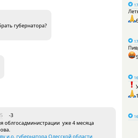
17
Лет
брать губернатора?
17
Пив
16
45
-3
16
ля облгосадминистрации уже 4 месяца
ова.
у и.о. губернатора Одесской области