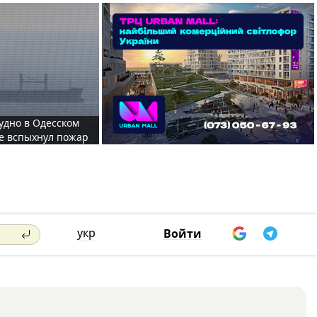
судно в Одесском
те вспыхнул пожар
укр
Войти