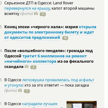
2
Серьезное ДТП в Одессе: Land Rover
перевернулся на крышу
, капот второй машины
всмятку
(фото)
33
5
Конец эпохи «черного нала»: мэрия
открыла
документы по электронному билету и ждет
от одесситов предложений
10
4
После «волшебного пенделя»: громада под
Одессой
тратит 6 миллионов на ремонт
«ничейного» коллектора
из-за фекального
скандала
3
5
В Одессе
легковушка провалилась под асфальт
и утонула
: кто за это ответит — пока загадка
(фото)
17
1
В Одессе
наградили лучших