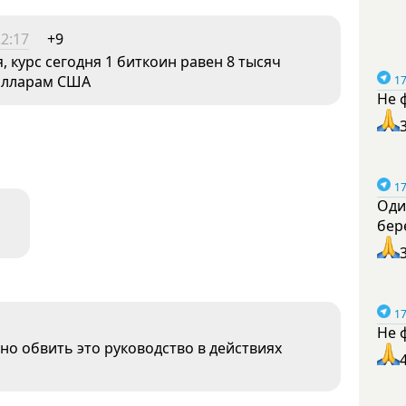
22:17
+9
, курс сегодня 1 биткоин равен 8 тысяч
 долларам США
17
Не 
17
Оди
бер
17
Не 
но обвить это руководство в действиях