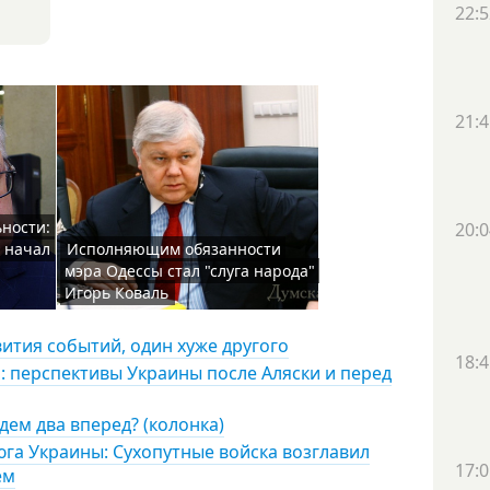
22:5
21:4
ьности:
20:0
 начал
Исполняющим обязанности
мэра Одессы стал "слуга народа"
Игорь Коваль
вития событий, один хуже другого
18:4
: перспективы Украины после Аляски и перед
дем два вперед? (колонка)
га Украины: Сухопутные войска возглавил
17:0
ем