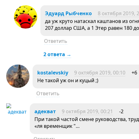
Эдуард Рыбченко
8 октября 2019, 
да уж круто натаскал каштанов из огня
207 доллар США, а 1 Этер равен 180
Ответить
2 ответа →
kostalevskiy
9 октября 2019, 00:10
+6
Не такой уж он и куцый ;)
Ответить
адекват
9 октября 2019, 00:21
-2
При такой частой смене руководства, труд
«ля временщик "…