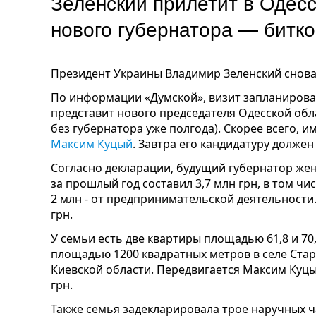
Зеленский прилетит в Одесс
нового губернатора — битк
Президент Украины Владимир Зеленский снова 
По информации «Думской», визит запланирован 
представит нового председателя Одесской об
без губернатора уже полгода). Скорее всего, и
Максим Куцый
. Завтра его кандидатуру долже
Согласно декларации, будущий губернатор жен
за прошлый год составил 3,7 млн грн, в том чи
2 млн - от предпринимательской деятельности.
грн.
У семьи есть две квартиры площадью 61,8 и 70,
площадью 1200 квадратных метров в селе Ст
Киевской области. Передвигается Максим Куцый
грн.
Также семья задекларировала трое наручных ча