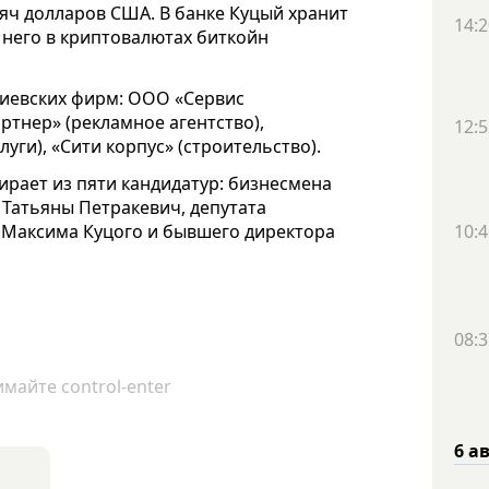
яч долларов США. В банке Куцый хранит
14:2
у него в криптовалютах биткойн
иевских фирм: ООО «Сервис
ртнер» (рекламное агентство),
12:5
ги), «Сити корпус» (строительство).
рает из пяти кандидатур: бизнесмена
Татьяны Петракевич, депутата
, Максима Куцого и бывшего директора
10:4
08:3
майте control-enter
6 а