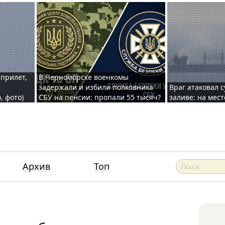
 прилет,
В Черноморске военкомы
задержали и избили полковника
Враг атаковал 
, фото)
СБУ на пенсии: пропали 55 тысяч?
заливе: на мес
Архив
Топ