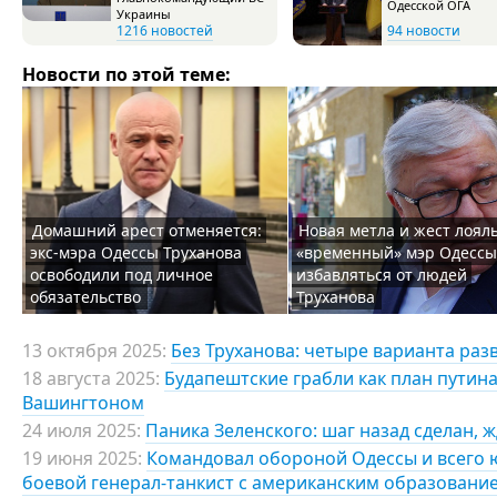
Одесской ОГА
Украины
1216 новостей
94 новости
Новости по этой теме:
Домашний арест отменяется:
Новая метла и жест лоял
экс-мэра Одессы Труханова
«временный» мэр Одессы
освободили под личное
избавляться от людей
обязательство
Труханова
13 октября 2025:
Без Труханова: четыре варианта раз
18 августа 2025:
Будапештские грабли как план путина
Вашингтоном
24 июля 2025:
Паника Зеленского: шаг назад сделан, ж
19 июня 2025:
Командовал обороной Одессы и всего ю
боевой генерал-танкист с американским образовани