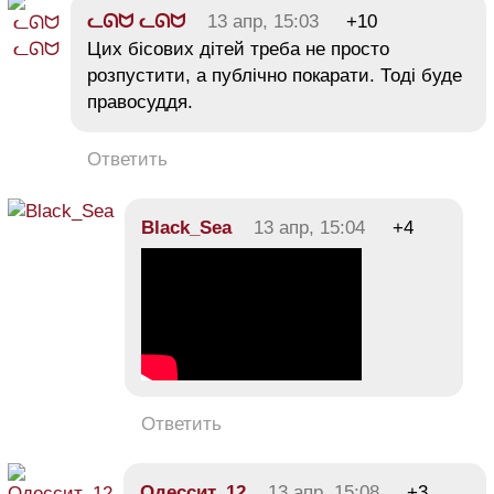
ᓚᘏᗢ ᓚᘏᗢ
13 апр, 15:03
+10
Цих бісових дітей треба не просто
розпустити, а публічно покарати. Тоді буде
правосуддя.
Ответить
Black_Sea
13 апр, 15:04
+4
Ответить
Одессит_12
13 апр, 15:08
+3