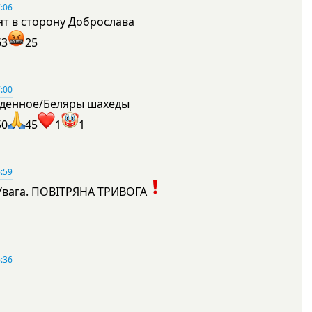
:06
ят в сторону Доброслава
63
25
:00
денное/Беляры шахеды
50
45
1
1
:59
Увага. ПОВІТРЯНА ТРИВОГА
1
:36