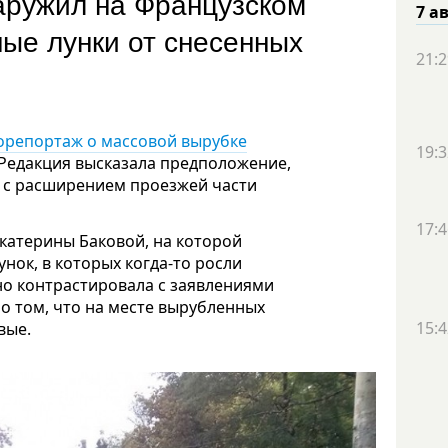
аружил на Французском
7 а
ые лунки от снесенных
21:2
орепортаж о массовой вырубке
19:3
 Редакция высказала предположение,
й с расширением проезжей части
17:4
катерины Баковой, на которой
нок, в которых когда-то росли
но контрастировала с заявлениями
 о том, что на месте вырубленных
15:4
вые.