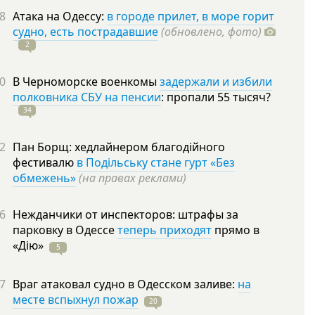
8
Атака на Одессу:
в городе прилет, в море горит
судно, есть пострадавшие
(обновлено, фото)
2
0
В Черноморске военкомы
задержали и избили
полковника СБУ на пенсии
: пропали 55
тысяч?
34
2
Пан Борщ: хедлайнером благодійного
фестивалю
в Подільську стане гурт «Без
обмежень»
(на правах реклами)
6
Нежданчики от инспекторов: штрафы за
парковку в Одессе
теперь приходят
прямо в
«Дію»
5
7
Враг атаковал судно в Одесском заливе:
на
месте вспыхнул пожар
20