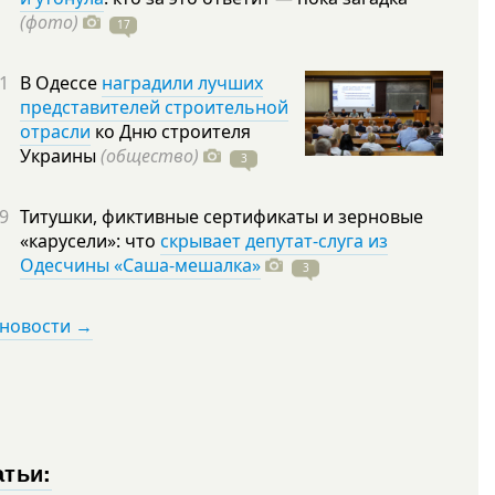
(фото)
17
1
В Одессе
наградили лучших
представителей строительной
отрасли
ко Дню строителя
Украины
(общество)
3
9
Титушки, фиктивные сертификаты и зерновые
«карусели»: что
скрывает депутат-слуга из
Одесчины «Саша-мешалка»
3
 новости →
атьи: