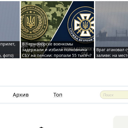
 прилет,
В Черноморске военкомы
задержали и избили полковника
Враг атаковал 
, фото)
СБУ на пенсии: пропали 55 тысяч?
заливе: на мес
Архив
Топ