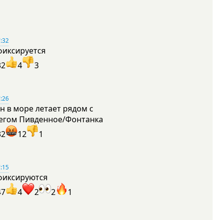
:32
фиксируется
32
4
3
:26
н в море летает рядом с
егом Пивденное/Фонтанка
32
12
1
:15
фиксируются
47
4
2
2
1