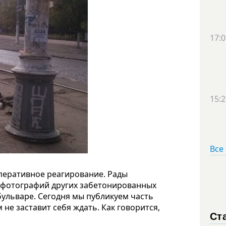
17:0
15:2
Все
перативное реагирование. Рады
о фотографий других забетонированных
ульваре. Сегодня мы публикуем часть
 не заставит себя ждать. Как говорится,
Ст