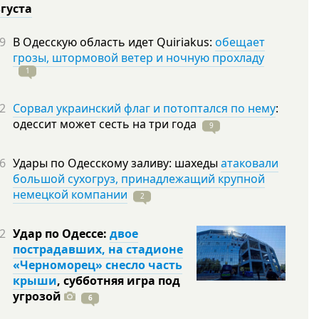
вгуста
9
В Одесскую область идет Quiriakus:
обещает
грозы, штормовой ветер и ночную прохладу
1
2
Сорвал украинский флаг и потоптался по нему
:
одессит может сесть на три
года
9
6
Удары по Одесскому заливу: шахеды
атаковали
большой сухогруз, принадлежащий крупной
немецкой компании
2
2
Удар по Одессе:
двое
пострадавших, на стадионе
«Черноморец» снесло часть
крыши
, субботняя игра под
угрозой
6