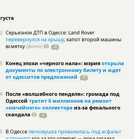
вгуста
2
Серьезное ДТП в Одессе: Land Rover
перевернулся на крышу
, капот второй машины
всмятку
(фото)
36
5
Конец эпохи «черного нала»: мэрия
открыла
документы по электронному билету и ждет
от одесситов предложений
11
4
После «волшебного пенделя»: громада под
Одессой
тратит 6 миллионов на ремонт
«ничейного» коллектора
из-за фекального
скандала
3
5
В Одессе
легковушка провалилась под асфальт
и утонула
: кто за это ответит — пока загадка