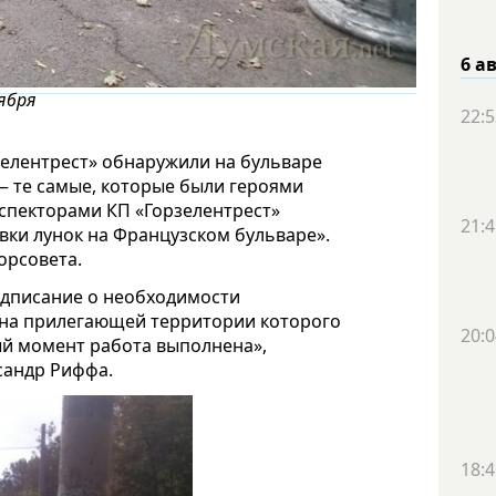
6 а
ября
22:5
рзелентрест» обнаружили на бульваре
 — те самые, которые были героями
нспекторами КП «Горзелентрест»
21:4
вки лунок на Французском бульваре».
орсовета.
дписание о необходимости
, на прилегающей территории которого
20:0
й момент работа выполнена»,
сандр Риффа.
18:4