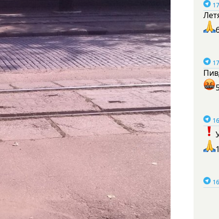
17
Лет
17
Пив
16
16