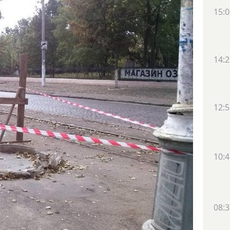
15:0
14:2
12:5
10:4
08:3