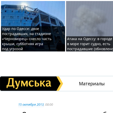
Удар по Одессе: двое
пострадавших, на стадионе
«Черноморец» снесло часть
Атака на Одессу: в городе
крыши, субботняя игра
в море горит судно, есть
под угрозой
пострадавшие (обновлено
Материалы
15 октября 2013
, 08:00