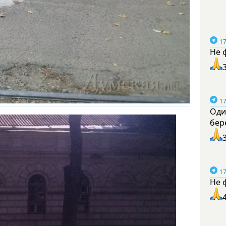
17
Не 
17
Оди
бер
17
Не 