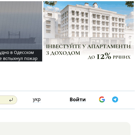
судно в Одесском
те вспыхнул пожар
укр
Войти