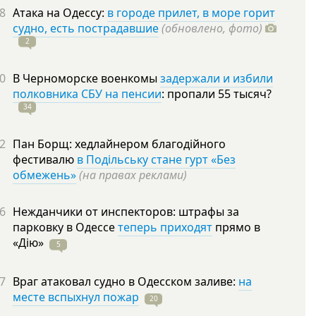
8
Атака на Одессу:
в городе прилет, в море горит
судно, есть пострадавшие
(обновлено, фото)
2
0
В Черноморске военкомы
задержали и избили
полковника СБУ на пенсии
: пропали 55
тысяч?
34
2
Пан Борщ: хедлайнером благодійного
фестивалю
в Подільську стане гурт «Без
обмежень»
(на правах реклами)
6
Нежданчики от инспекторов: штрафы за
парковку в Одессе
теперь приходят
прямо в
«Дію»
5
7
Враг атаковал судно в Одесском заливе:
на
месте вспыхнул пожар
20