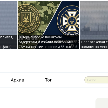
 прилет,
В Черноморске военкомы
задержали и избили полковника
Враг атаковал 
, фото)
СБУ на пенсии: пропали 55 тысяч?
заливе: на мес
Архив
Топ