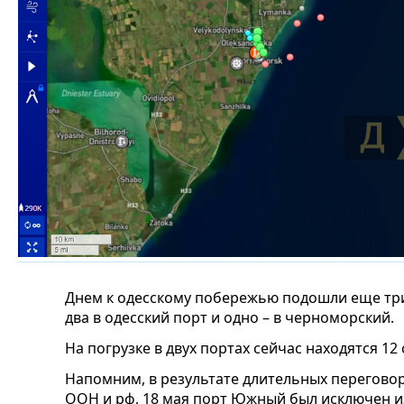
Днем к одесскому побережью подошли еще три 
два в одесский порт и одно – в черноморский.
На погрузке в двух портах сейчас находятся 12 
Напомним, в результате длительных перегово
ООН и рф, 18 мая порт Южный был исключен и