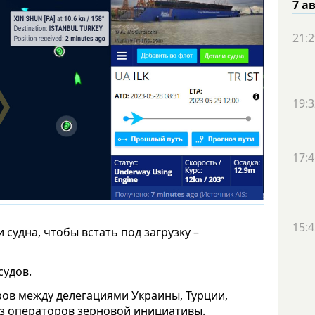
7 а
21:2
19:3
17:4
15:4
судна, чтобы встать под загрузку –
судов.
ров между делегациями Украины, Турции,
з операторов зерновой инициативы.