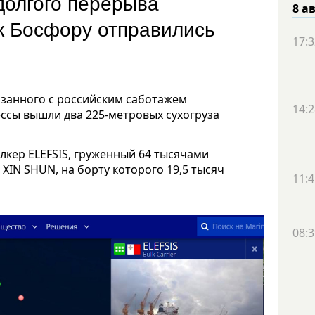
долгого перерыва
8 а
к Босфору отправились
17:3
язанного с российским саботажем
14:2
ссы вышли два 225-метровых сухогруза
лкер ELEFSIS, груженный 64 тысячами
з XIN SHUN, на борту которого 19,5 тысяч
11:4
08:3