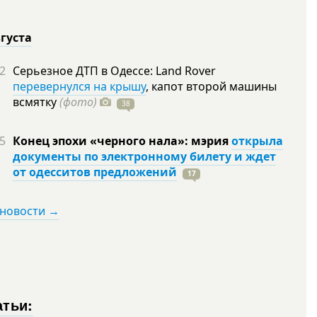
вгуста
2
Серьезное ДТП в Одессе: Land Rover
перевернулся на крышу
, капот второй машины
всмятку
(фото)
38
5
Конец эпохи «черного нала»: мэрия
открыла
документы по электронному билету и ждет
от одесситов предложений
17
 новости →
атьи: