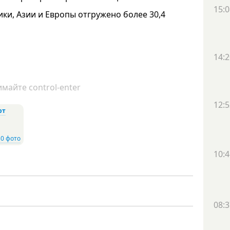
15:0
рики, Азии и Европы отгружено более 30,4
14:2
майте control-enter
12:5
рт
0 фото
10:4
08:3