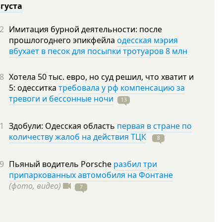
вгуста
2
Имитация бурной деятельности: после
прошлогоднего эпикфейла
одесская мэрия
вбухает в песок для посыпки тротуаров 8 млн
8
Хотела 50 тыс. евро, но суд решил, что хватит и
5: одесситка
требовала у рф компенсацию за
тревоги и бессонные ночи
13
1
Здобули: Одесская область
первая в стране по
количеству жалоб на действия ТЦК
8
9
Пьяный водитель Porsche
разбил три
припаркованных автомобиля на Фонтане
(фото, видео)
7