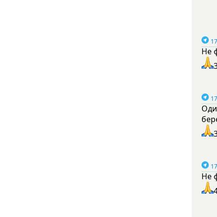
17
Не 
17
Оди
бер
17
Не 