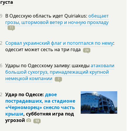
вгуста
9
В Одесскую область идет Quiriakus:
обещает
грозы, штормовой ветер и ночную прохладу
11
2
Сорвал украинский флаг и потоптался по нему
:
одессит может сесть на три
года
24
6
Удары по Одесскому заливу: шахеды
атаковали
большой сухогруз, принадлежащий крупной
немецкой компании
7
2
Удар по Одессе:
двое
пострадавших, на стадионе
«Черноморец» снесло часть
крыши
, субботняя игра под
угрозой
13