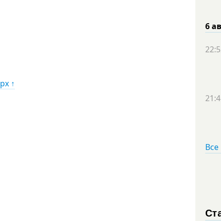
6 а
22:5
рх ↑
21:4
Все
Ст