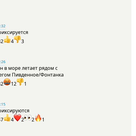
:32
фиксируется
32
4
3
:26
н в море летает рядом с
егом Пивденное/Фонтанка
32
12
1
:15
фиксируются
47
4
2
2
1