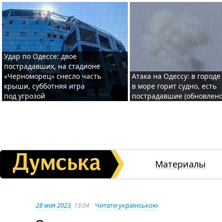
Удар по Одессе: двое
пострадавших, на стадионе
«Черноморец» снесло часть
Атака на Одессу: в городе
крыши, субботняя игра
в море горит судно, есть
под угрозой
пострадавшие (обновлено
Материалы
28 мая 2023
, 13:04
Читати українською