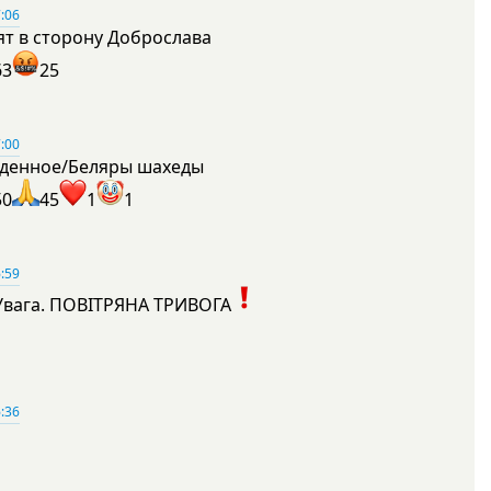
:06
ят в сторону Доброслава
63
25
:00
денное/Беляры шахеды
50
45
1
1
:59
Увага. ПОВІТРЯНА ТРИВОГА
1
:36