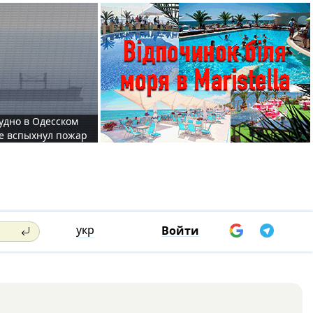
судно в Одесском
те вспыхнул пожар
укр
Войти