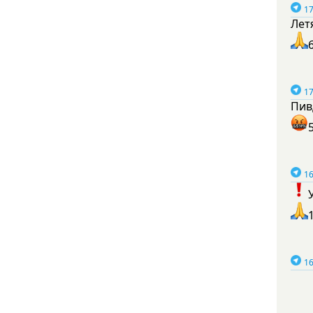
17
Лет
17
Пив
16
16