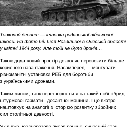
Танковий десант — класика радянської військової
школи. На фото бій біля Роздільної в Одеській області
у квітні 1944 року. Але тоді не було дронів…
Також додатковий простір дозволяє перевозити більше
корисного навантаження. Насамперед — монтувати
різноманітні установки РЕБ для боротьби
з українськими дронами.
Таким чином, танк перетворюється на такий собі гібрид
штурмової гармати і десантної машини. І це вкотре
наштовхує на аналогії з історією розвитку збройних
сил столітньої давності.
Як я вже неодноразово писав раніше, сучасний стан