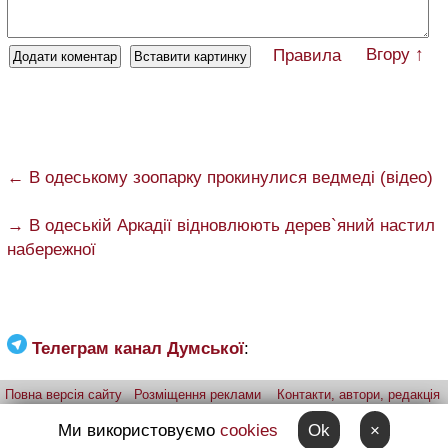
Вгору ↑
Правила
← В одеському зоопарку прокинулися ведмеді (відео)
→ В одеській Аркадії відновлюють дерев`яний настил
набережної
Телеграм канал Думської
:
Повна версія сайту
Розміщення реклами
Контакти, автори, редакція
Telegram-канал
Застосунок:
iPhone
Android
Ми використовуємо
cookies
Ok
×
Надіслати фото через telegram
Patreon