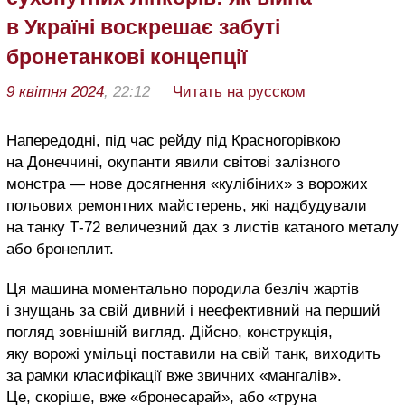
в Україні воскрешає забуті
бронетанкові концепції
9 квітня 2024
, 22:12
Читать на русском
Напередодні, під час рейду під Красногорівкою
на Донеччині, окупанти явили світові залізного
монстра — нове досягнення «кулібіних» з ворожих
польових ремонтних майстерень, які надбудували
на танку Т-72 величезний дах з листів катаного металу
або бронеплит.
Ця машина моментально породила безліч жартів
і знущань за свій дивний і неефективний на перший
погляд зовнішній вигляд. Дійсно, конструкція,
яку ворожі умільці поставили на свій танк, виходить
за рамки класифікації вже звичних «мангалів».
Це, скоріше, вже «бронесарай», або «труна