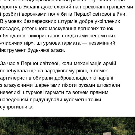
фронту в Україні дуже схожий на перекопані траншеями
і розбиті воронками поля битв Першої світової війни.
В умовах безперервних штурмів добре укріплених
посадок, ретельного маскування вогневих точок
і бліндажів, використання солдатами непомітних
«лисячих нір», штурмова гармата — незамінний
інструмент будь-якої атаки.
За часів Першої світової, коли механізація армій
перебувала ще на зародковому рівні, з-поміж
артилеристів обирали добровольців, які нарівні
з атакуючими шеренгами піхоти руками штовхали
невеликі штурмові гармати та вогнем прямим
наведенням придушували кулеметні точки
супротивника.