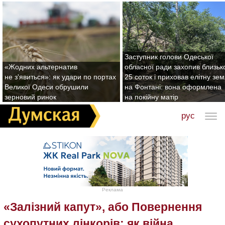
Заступник голови Одеської
«Жодних альтернатив
обласної ради захопив близьк
не з'явиться»: як удари по портах
25 соток і приховав елітну зе
Великої Одеси обрушили
на Фонтані: вона оформлена
зерновий ринок
на покійну матір
рус
Реклама
«Залізний капут», або Повернення
сухопутних лінкорів: як війна