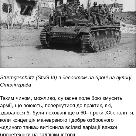
Sturmgeschütz (StuG III) з десантом на броні на вулиці
Сталінграда
Таким чином, можливо, сучасне поле бою змусить
армії, що воюють, повернутися до практик, які,
здавалося б, були поховані ще в 60-ті роки ХХ століття,
коли концепція маневреного і добре озброєного
«єдиного танка» витіснила всілякі варіації важкої
бронетехніки на задвірки історії.