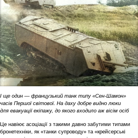
І ще один — французький танк типу «Сен-Шамон»
часів Першої світової. На даху добре видно люки
для евакуації екіпажу, до якого входило аж вісім осіб
Це навіює асоціації з такими давно забутими типами
бронетехніки, як «танки супроводу» та «крейсерські