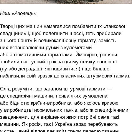
Наш «Азовець»
Творці цих машин намагалися позбавити їх «танкової
спадщини» і, щоб полегшити шассі, геть прибирали
з нього башту й великокаліберну гармату, замість
них встановлюючи рубки з кулеметами
або автоматичними гарматами. Ймовірно, росіяни
зробили наступний крок на цьому шляху еволюції
(ну або деградації, як подивитися) і ще більше
наблизили свій зразок до класичних штурмових гармат.
Слід розуміти, що загалом штурмові гармати —
це специфічні машини, поява яких зумовлена
або бідністю країни-виробника, або якоюсь кризою
у виробництві нормальних танків, або ж специфічними
завданнями, для вирішення яких потрібні саме такі
машини. Як росія, так і Україна зараз перебувають
у стані, який відповідає всім трьом перерахованим