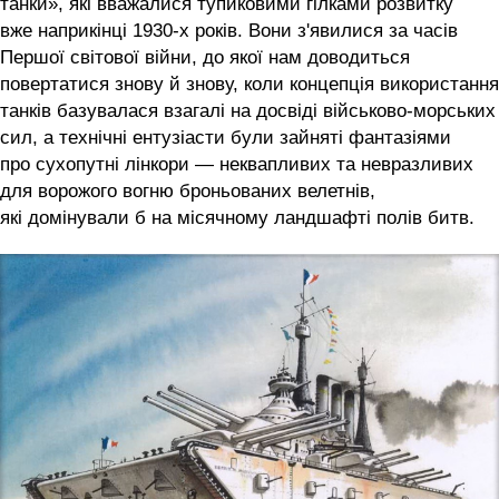
танки», які вважалися тупиковими гілками розвитку
вже наприкінці 1930-х років. Вони з'явилися за часів
Першої світової війни, до якої нам доводиться
повертатися знову й знову, коли концепція використання
танків базувалася взагалі на досвіді військово-морських
сил, а технічні ентузіасти були зайняті фантазіями
про сухопутні лінкори — неквапливих та невразливих
для ворожого вогню броньованих велетнів,
які домінували б на місячному ландшафті полів битв.