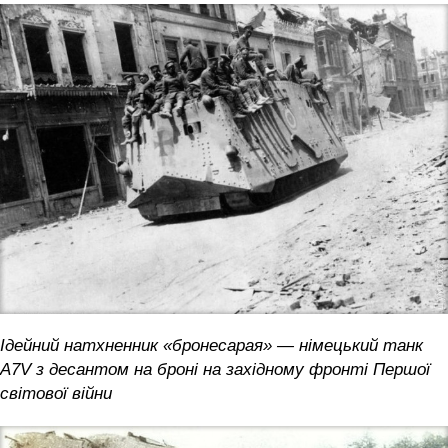
Ідейний натхненник «бронесарая» — німецький танк
А7V з десантом на броні на західному фронті Першої
світової війни