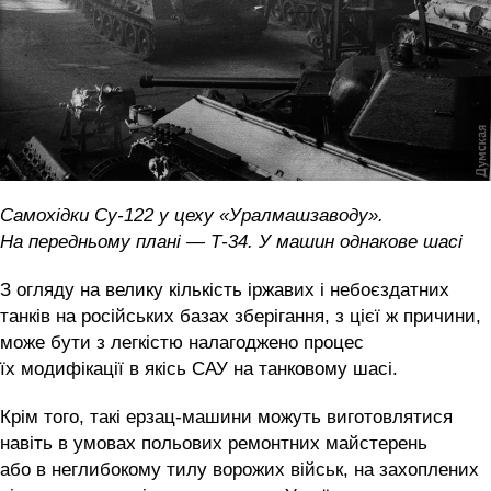
Самохідки Су-122 у цеху «Уралмашзаводу».
На передньому плані — Т-34. У машин однакове шасі
З огляду на велику кількість іржавих і небоєздатних
танків на російських базах зберігання, з цієї ж причини,
може бути з легкістю налагоджено процес
їх модифікації в якісь САУ на танковому шасі.
Крім того, такі ерзац-машини можуть виготовлятися
навіть в умовах польових ремонтних майстерень
або в неглибокому тилу ворожих військ, на захоплених