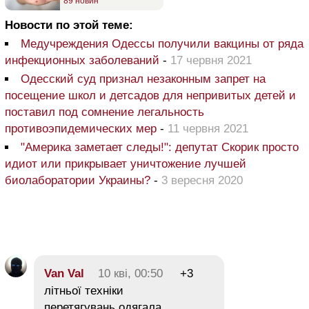
89 новин
Новости по этой теме:
Медучреждения Одессы получили вакцины от ряда
инфекционных заболеваний
-
17 червня 2021
Одесский суд признал незаконным запрет на
посещение школ и детсадов для непривитых детей и
поставил под сомнение легальность
противоэпидемических мер
-
11 червня 2021
"Америка заметает следы!": депутат Скорик просто
идиот или прикрывает уничтожение лучшей
биолаборатории Украины?
-
3 вересня 2020
Van Val
10 кві, 00:50
+3
літньої техніки
перетягувань одягала