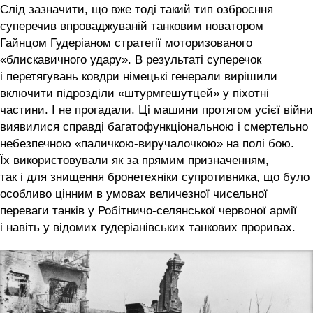
Слід зазначити, що вже тоді такий тип озброєння
суперечив впроваджуваній танковим новатором
Гайнцом Гудеріаном стратегії моторизованого
«блискавичного удару». В результаті суперечок
і перетягувань ковдри німецькі генерали вирішили
включити підрозділи «штурмгешутцей» у піхотні
частини. І не прогадали. Ці машини протягом усієї війни
виявилися справді багатофункціональною і смертельно
небезпечною «паличкою-виручалочкою» на полі бою.
Їх використовували як за прямим призначенням,
так і для знищення бронетехніки супротивника, що було
особливо цінним в умовах величезної чисельної
переваги танків у Робітничо-селянської червоної армії
і навіть у відомих гудеріанівських танкових проривах.