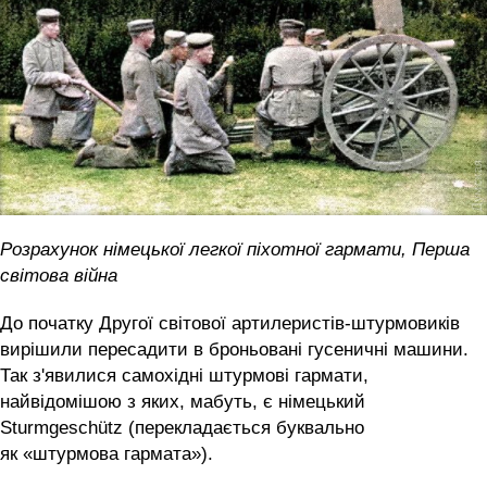
Розрахунок німецької легкої піхотної гармати, Перша
світова війна
До початку Другої світової артилеристів-штурмовиків
вирішили пересадити в броньовані гусеничні машини.
Так з'явилися самохідні штурмові гармати,
найвідомішою з яких, мабуть, є німецький
Sturmgeschütz (перекладається буквально
як «штурмова гармата»).