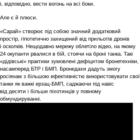
і, відповідно, вести вогонь на всі боки.
Але є й плюси.
«Сарай» створює під собою значний додатковий
простір, гіпотетично захищений від прильотів дронів
і осколків. Нещодавно мережу облетіло відео, на якому
24 окупанти рвалися в бій, стоячи на броні танка. Такі
«дідівські» практики зумовлені дефіцитом бронетехніки,
насамперед БТР і БМП. Бронедахи дадуть змогу
росіянам з більшою ефективністю використовувати свої
танки як важкі ерзац-БМП, саджаючи під навіс
від десяти і більше піхотинців у повному
обмундируванні.