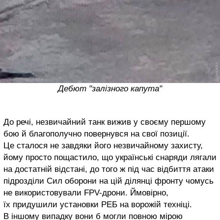
Дебют "залізного капута"
До речі, незвичайний танк вижив у своєму першому
бою й благополучно повернувся на свої позиції.
Це сталося не завдяки його незвичайному захисту,
йому просто пощастило, що українські снаряди лягали
на достатній відстані, до того ж під час відбиття атаки
підрозділи Сил оборони на цій ділянці фронту чомусь
не використовували FPV-дрони. Ймовірно,
їх придушили установки РЕБ на ворожій техніці.
В іншому випадку вони б могли повною мірою