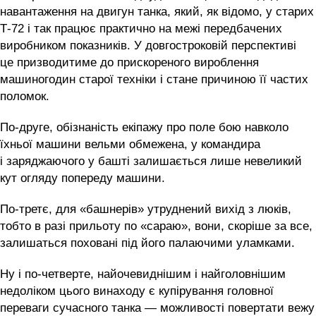
навантаження на двигун танка, який, як відомо, у старих
Т-72 і так працює практично на межі передбачених
виробником показників. У довгостроковій перспективі
це призводитиме до прискореного вироблення
машиногодин старої техніки і стане причиною її частих
поломок.
По-друге, обізнаність екіпажу про поле бою навколо
їхньої машини вельми обмежена, у командира
і заряджаючого у башті залишається лише невеликий
кут огляду попереду машини.
По-третє, для «башнерів» утруднений вихід з люків,
тобто в разі прильоту по «сараю», вони, скоріше за все,
залишаться поховані під його палаючими уламками.
Ну і по-четверте, найочевиднішим і найголовнішим
недоліком цього винаходу є купірування головної
переваги сучасного танка — можливості повертати вежу