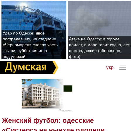
Удар по Одессе: двое
пострадавших, на стадионе
Атака на Одессу: в городе
«Черноморец» снесло часть
прилет, в море горит судно, ест
крыши, субботняя игра
пострадавшие (обновлено,
под угрозой
фото)
укр
Реклама
Женский футбол: одесские
«Систерс» на выезде одолели