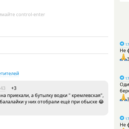
майте control-enter
17
Не 
етителей
17
Оди
:43
+3
бер
на приехали, а бутылку водки " кремлевская",
 балалайки у них отобрали ещё при обыске 😂
17
Не 