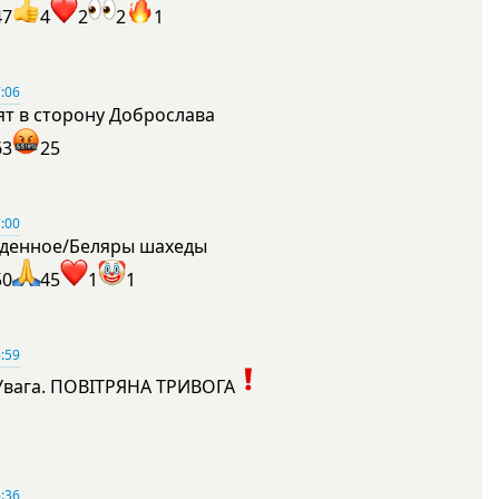
47
4
2
2
1
:06
ят в сторону Доброслава
63
25
:00
денное/Беляры шахеды
50
45
1
1
:59
Увага. ПОВІТРЯНА ТРИВОГА
1
:36