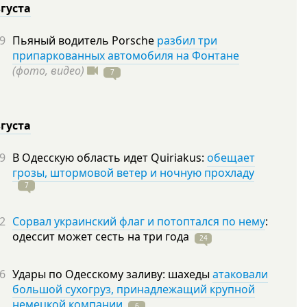
вгуста
9
Пьяный водитель Porsche
разбил три
припаркованных автомобиля на Фонтане
(фото, видео)
7
вгуста
9
В Одесскую область идет Quiriakus:
обещает
грозы, штормовой ветер и ночную прохладу
7
2
Сорвал украинский флаг и потоптался по нему
:
одессит может сесть на три
года
24
6
Удары по Одесскому заливу: шахеды
атаковали
большой сухогруз, принадлежащий крупной
немецкой компании
6