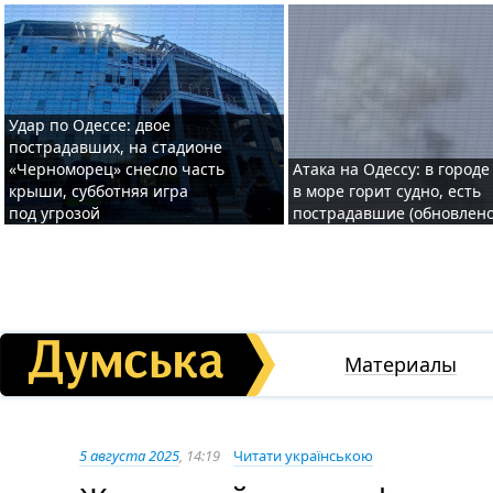
Удар по Одессе: двое
пострадавших, на стадионе
«Черноморец» снесло часть
Атака на Одессу: в городе
крыши, субботняя игра
в море горит судно, есть
под угрозой
пострадавшие (обновлено
Материалы
5 августа 2025
, 14:19
Читати українською