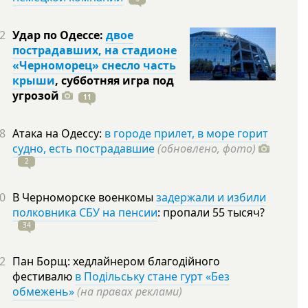
2
Удар по Одессе:
двое
пострадавших, на стадионе
«Черноморец» снесло часть
крыши
, субботняя игра под
угрозой
11
8
Атака на Одессу:
в городе прилет, в море горит
судно, есть пострадавшие
(обновлено, фото)
2
0
В Черноморске военкомы
задержали и избили
полковника СБУ на пенсии
: пропали 55
тысяч?
34
2
Пан Борщ: хедлайнером благодійного
фестивалю
в Подільську стане гурт «Без
обмежень»
(на правах реклами)