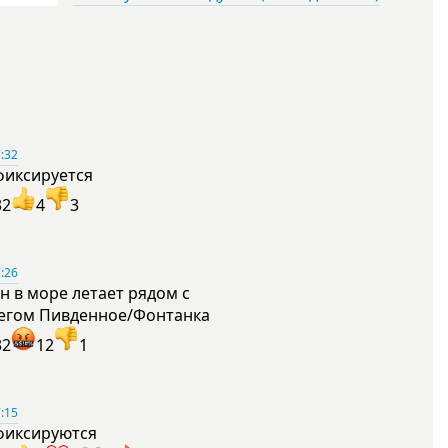
:32
фиксируется
32
4
3
:26
н в море летает рядом с
егом Пивденное/Фонтанка
32
12
1
:15
фиксируются