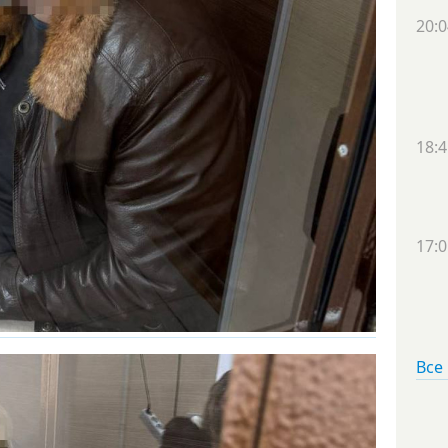
20:0
18:4
17:0
Все