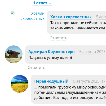
1 ответ →
Хозяин скрепостных
5 авг
Так их приняли не сейчас, а 
закончилось, начинается суд
Ответить
Адмирал Крузенштерн
5 августа 2025
Пацаны к успеху шли :))
Ответить
Неравнодушный
5 августа 2025, 17
… помогали "русскому миру освободи
потенциальным злоумышленникам заду
действия. Вас подло используют и заб