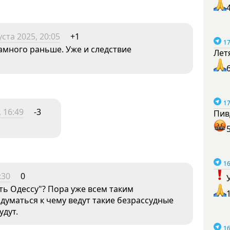
уста 2025, 20:05
+1
17
намного раньше. Уже и следствие
Лет
17
, 16:49
-3
Пив
16
:30
0
ть Одессу"? Пора уже всем таким
маться к чему ведут такие безрассудные
удут.
16