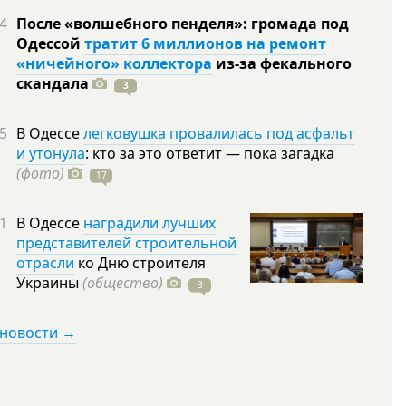
4
После «волшебного пенделя»: громада под
Одессой
тратит 6 миллионов на ремонт
«ничейного» коллектора
из-за фекального
скандала
3
5
В Одессе
легковушка провалилась под асфальт
и утонула
: кто за это ответит — пока загадка
(фото)
17
1
В Одессе
наградили лучших
представителей строительной
отрасли
ко Дню строителя
Украины
(общество)
3
 новости →