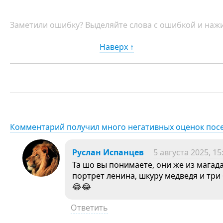
Заметили ошибку? Выделяйте слова с ошибкой и нажи
Наверх ↑
Комментарий получил много негативных оценок пос
Руслан Испанцев
5 августа 2025, 15
Та шо вы понимаете, они же из магада
портрет ленина, шкуру медведя и три
😂😂
Ответить