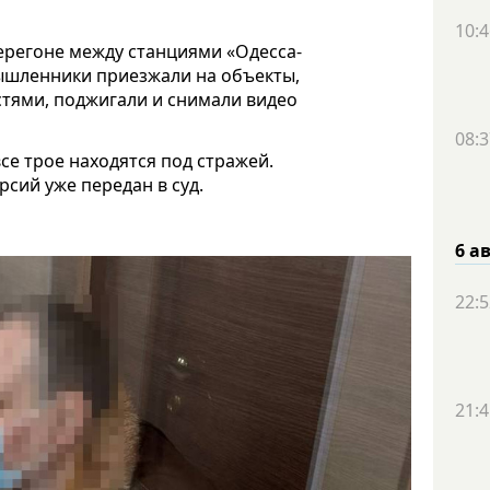
10:4
ерегоне между станциями «Одесса-
ышленники приезжали на объекты,
тями, поджигали и снимали видео
08:3
се трое находятся под стражей.
сий уже передан в суд.
6 а
22:5
21:4