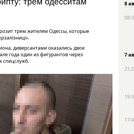
ипту: трем одесситам
8 а
08:3
грозит трем жителям Одессы, которые
рзалізниці».
иона, диверсантами оказались двое
чале года один из фигурантов через
7 а
х спецслужб.
21:2
19:3
17:4