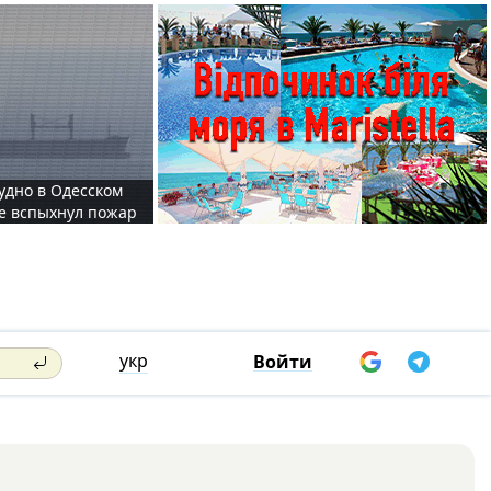
судно в Одесском
те вспыхнул пожар
укр
Войти