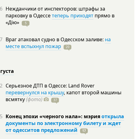
6
Нежданчики от инспекторов: штрафы за
парковку в Одессе
теперь приходят
прямо в
«Дію»
5
7
Враг атаковал судно в Одесском заливе:
на
месте вспыхнул пожар
20
вгуста
2
Серьезное ДТП в Одессе: Land Rover
перевернулся на крышу
, капот второй машины
всмятку
(фото)
37
5
Конец эпохи «черного нала»: мэрия
открыла
документы по электронному билету и ждет
от одесситов предложений
17