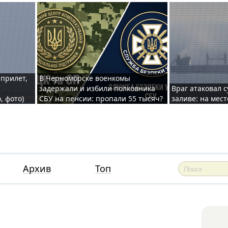
 прилет,
В Черноморске военкомы
задержали и избили полковника
Враг атаковал 
, фото)
СБУ на пенсии: пропали 55 тысяч?
заливе: на мес
Архив
Топ