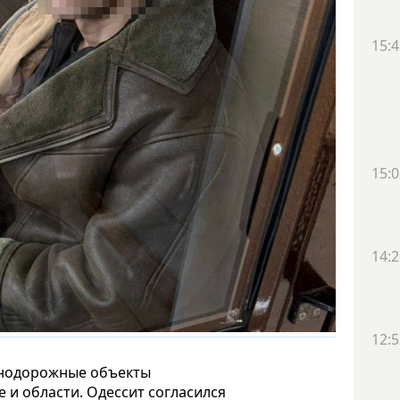
15:4
15:0
14:2
12:5
знодорожные объекты
 и области. Одессит согласился