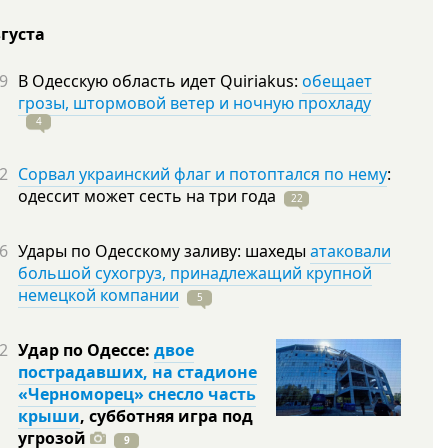
вгуста
9
В Одесскую область идет Quiriakus:
обещает
грозы, штормовой ветер и ночную прохладу
4
2
Сорвал украинский флаг и потоптался по нему
:
одессит может сесть на три
года
22
6
Удары по Одесскому заливу: шахеды
атаковали
большой сухогруз, принадлежащий крупной
немецкой компании
5
2
Удар по Одессе:
двое
пострадавших, на стадионе
«Черноморец» снесло часть
крыши
, субботняя игра под
угрозой
9