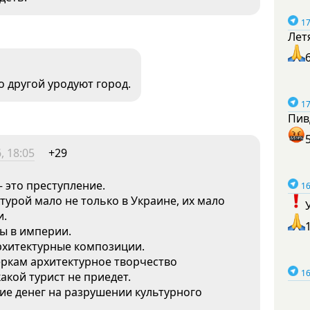
17
Лет
о другой уродуют город.
17
Пив
, 18:05
+29
— это преступление.
16
ктурой мало не только в Украине, их мало
и.
ы в империи.
рхитектурные композиции.
ркам архитектурное творчество
16
кой турист не приедет.
ние денег на разрушении культурного