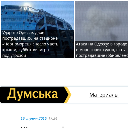
Удар по Одессе: двое
пострадавших, на стадионе
«Черноморец» снесло часть
Атака на Одессу: в городе
крыши, субботняя игра
в море горит судно, есть
под угрозой
пострадавшие (обновлено
Материалы
19 апреля 2016
, 17:24