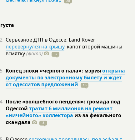
месте вспыхнул пожар
20
вгуста
2
Серьезное ДТП в Одессе: Land Rover
перевернулся на крышу
, капот второй машины
всмятку
(фото)
37
5
Конец эпохи «черного нала»: мэрия
открыла
документы по электронному билету и ждет
от одесситов предложений
16
4
После «волшебного пенделя»: громада под
Одессой
тратит 6 миллионов на ремонт
«ничейного» коллектора
из-за фекального
скандала
3
5
В Одессе
легковушка провалилась под асфальт