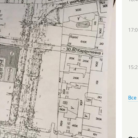
17:0
15:2
Все