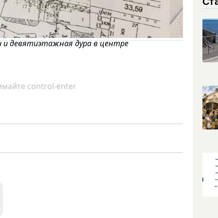
Ст
 и девятиэтажная дура в центре
майте control-enter