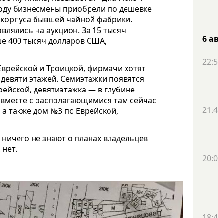
году бизнесмены приобрели по дешевке
е корпуса бывшей чайной фабрики.
влялись на аукцион. За 15 тысяч
6 а
ше 400 тысяч долларов США,
22:5
Еврейской и Троицкой, фирмачи хотят
 девяти этажей. Семиэтажки появятся
рейской, девятиэтажка — в глубине
— вместе с располагающимися там сейчас
21:4
а также дом №3 по Еврейской,
 ничего не знают о планах владельцев
 нет.
20:0
18:4