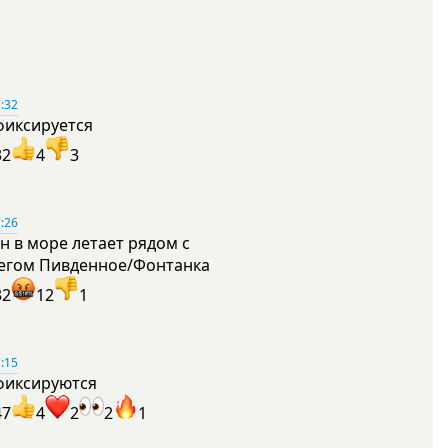
:32
фиксируется
32
4
3
:26
н в море летает рядом с
егом Пивденное/Фонтанка
32
12
1
:15
фиксируются
47
4
2
2
1