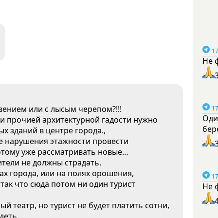
17
Не 
вением или с лысым черепом?!!!
17
Оди
 и прочией архитектурной гадости нужно
бер
х зданий в центре города.,
ае нарушения этажности провести
отому уже рассматривать новые…
ители не должны страдать.
ах города, или на полях орошения,
17
 так что сюда потом ни один турист
Не 
й театр, но турист не будет платить сотни,
деть.