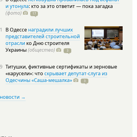
и утонула
: кто за это ответит — пока загадка
(фото)
17
1
В Одессе
наградили лучших
представителей строительной
отрасли
ко Дню строителя
Украины
(общество)
3
9
Титушки, фиктивные сертификаты и зерновые
«карусели»: что
скрывает депутат-слуга из
Одесчины «Саша-мешалка»
3
 новости →