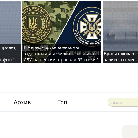
 прилет,
В Черноморске военкомы
задержали и избили полковника
Враг атаковал 
, фото)
СБУ на пенсии: пропали 55 тысяч?
заливе: на мес
Архив
Топ