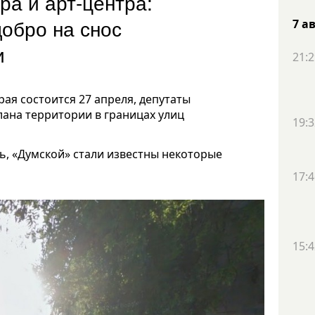
ра и арт-центра:
добро на снос
7 а
и
21:2
рая состоится 27 апреля, депутаты
лана территории в границах улиц
19:3
ь, «Думской» стали известны некоторые
17:4
15:4