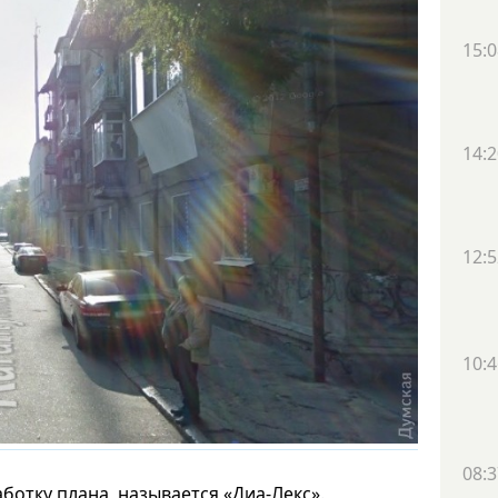
15:0
14:2
12:5
10:4
08:3
ботку плана, называется «Диа-Лекс».