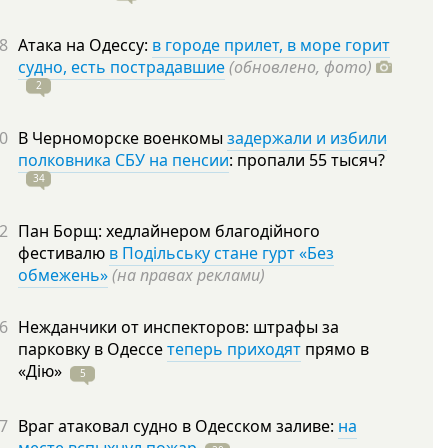
8
Атака на Одессу:
в городе прилет, в море горит
судно, есть пострадавшие
(обновлено, фото)
2
0
В Черноморске военкомы
задержали и избили
полковника СБУ на пенсии
: пропали 55
тысяч?
34
2
Пан Борщ: хедлайнером благодійного
фестивалю
в Подільську стане гурт «Без
обмежень»
(на правах реклами)
6
Нежданчики от инспекторов: штрафы за
парковку в Одессе
теперь приходят
прямо в
«Дію»
5
7
Враг атаковал судно в Одесском заливе:
на