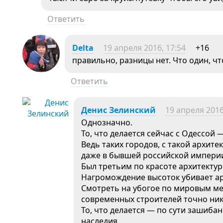
Ответить
Delta
19 апреля 2016, 17:54
+16
правильно, разницы нет. Что один, чт
Ответить
Денис Зелинский
19 апреля 2016
Однозначно.
То, что делается сейчас с Одессой 
Ведь таких городов, с такой архите
даже в бывшей российской импери
Был третьим по красоте архитектур
Нагромождение высоток убивает а
Смотреть на убогое по мировым ме
современных строителей точно ника
То, что делается — по сути зашиба
наследия.