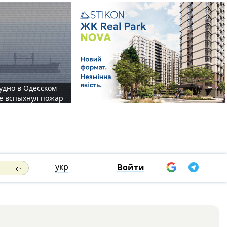
судно в Одесском
те вспыхнул пожар
укр
Войти