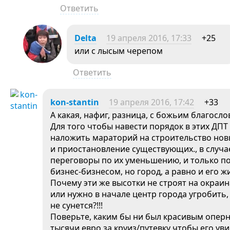
Ответить
Delta
19 апреля 2016, 17:33
+25
или с лысым черепом
Ответить
kon-stantin
19 апреля 2016, 17:42
+33
А какая, нафиг, разница, с божьим благосло
Для того чтобы навести порядок в этих ДПТ
наложить мараторий на строительство новы
и приостановление существующих., в случ
переговоры по их уменьшению, и только п
бизнес-бизнесом, но город, а равно и его ж
Почему эти же высотки не строят на окраин
или нужно в начале центр города угробить,
не сунется?!!!
Поверьте, каким бы ни был красивым оперны
тысячи евро за круиз/путевку чтобы его уви