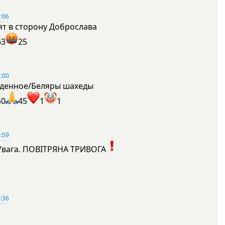
:06
ят в сторону Доброслава
63
25
:00
денное/Беляры шахеды
50
45
1
1
:59
Увага. ПОВІТРЯНА ТРИВОГА
1
:36