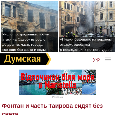
Число пострадавших после
атаки на Одессу выросло
«Пламя бушевало на верхнем
до девяти: часть города
этаже»: одесситы
все еще без света и воды
о последствиях ночного удара
укр
Реклама
Фонтан и часть Таирова сидят без
света