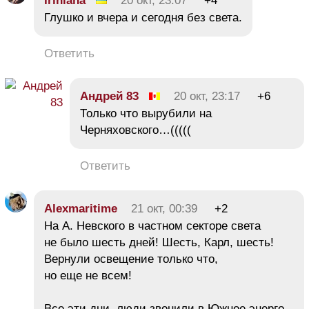
Iriniana
20 окт, 23:07
+4
Глушко и вчера и сегодня без света.
Ответить
Андрей 83
20 окт, 23:17
+6
Только что вырубили на
Черняховского…(((((
Ответить
Alexmaritime
21 окт, 00:39
+2
На А. Невского в частном секторе света
не было шесть дней! Шесть, Карл, шесть!
Вернули освещение только что,
но еще не всем!
Все эти дни, люди звонили в Южное энерго