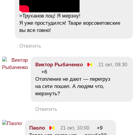
>Труханов поц! Я мерзну!
Я уже простудился! Твари ворсоветовские
вы все говно!
Ответить
Виктор Рыбаченко
21 окт, 09:30
+6
Отопление не дают — перегруз
на сети пошел. А людям что,
мерзнуть?
Ответить
Паоло
21 окт, 10:00
+9