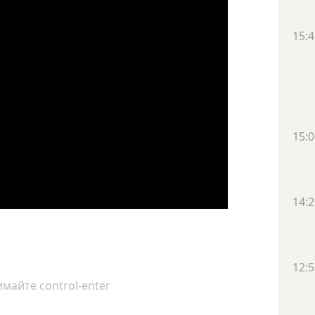
15:4
15:0
14:2
12:5
майте control-enter