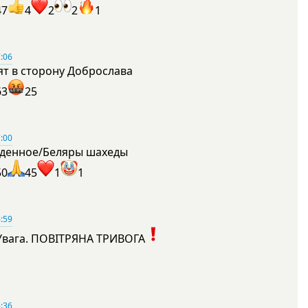
47
4
2
2
1
:06
ят в сторону Доброслава
63
25
:00
денное/Беляры шахеды
50
45
1
1
:59
Увага. ПОВІТРЯНА ТРИВОГА
1
:36