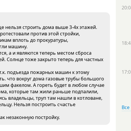
20:0
е нельзя строить дома выше 3-4х этажей.
ротестовали против этой стройки,
икам вплоть до прокуратуры,
18:4
гли машину.
ся, а и являются теперь местом сброса
ей. Солнце тоже закрыто теперь для частных
17:0
 т.к. подъезда пожарных машин к этому
сть. что вокруг дома газовые трубы большого
ьшим факелом. А гореть будет в любом случае
дома, которые там жили раньше подпалили,
сь владельцы, труп там нашли в котловане,
льцу. Нельзя построить счастье
Все
ак незаконную постройку.