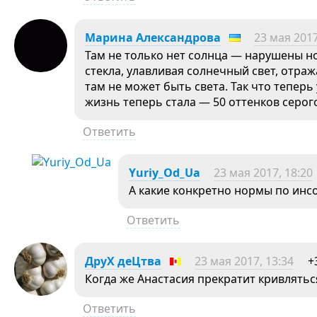
Марина Александрова
23 мая 2017
Там не только нет солнца — нарушены н
стекла, улавливая солнечный свет, отраж
там не может быть света. Так что теперь
жизнь теперь стала — 50 оттенков серого
Ответить
Yuriy_Od_Ua
23 мая 2017, 18:20
А какие конкретно нормы по ин
Ответить
ДруХ деЦтва
23 мая 2017, 13:34
+
Когда же Анастасия прекратит кривлятьс
Ответить