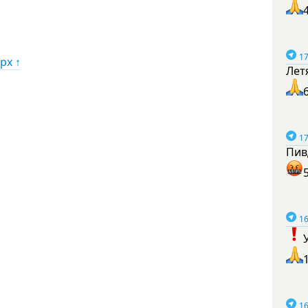
17
рх ↑
Лет
17
Пив
16
16