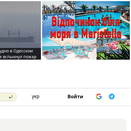
судно в Одесском
те вспыхнул пожар
укр
Войти