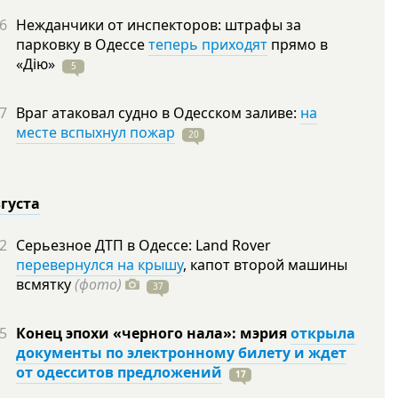
6
Нежданчики от инспекторов: штрафы за
парковку в Одессе
теперь приходят
прямо в
«Дію»
5
7
Враг атаковал судно в Одесском заливе:
на
месте вспыхнул пожар
20
вгуста
2
Серьезное ДТП в Одессе: Land Rover
перевернулся на крышу
, капот второй машины
всмятку
(фото)
37
5
Конец эпохи «черного нала»: мэрия
открыла
документы по электронному билету и ждет
от одесситов предложений
17