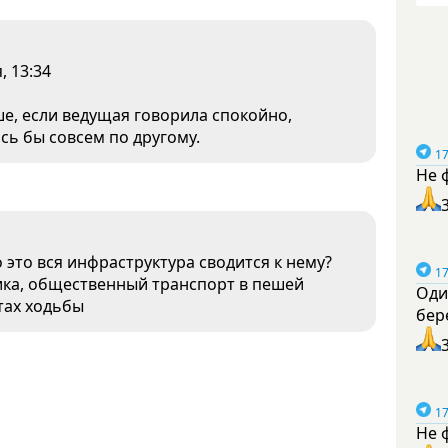
, 13:34
е, если ведущая говорила спокойно,
сь бы совсем по другому.
17
Не 
о это вся инфраструктура сводится к нему?
17
ника, общественный транспорт в пешей
Оди
тах ходьбы
бер
17
Не 