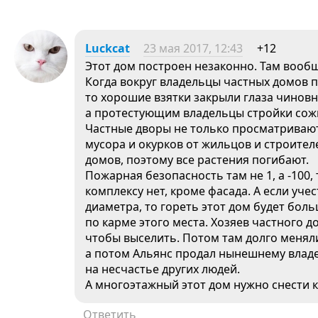
Luckcat
23 мая 2017, 12:43
+12
Этот дом построен незаконно. Там вообщ
Когда вокруг владельцы частных домов п
то хорошие взятки закрыли глаза чиновн
а протестующим владельцы стройки сож
Частные дворы не только просматривают
мусора и окурков от жильцов и строител
домов, поэтому все растения погибают.
Пожарная безопасность там не 1, а -100,
комплексу нет, кроме фасада. А если уче
диаметра, то гореть этот дом будет бол
по карме этого места. Хозяев частного 
чтобы выселить. Потом там долго меняли
а потом Альянс продал нынешнему владе
на несчастье других людей.
А многоэтажный этот дом нужно снести к
Ответить