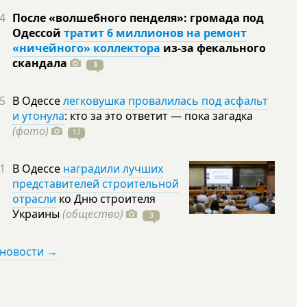
4
После «волшебного пенделя»: громада под
Одессой
тратит 6 миллионов на ремонт
«ничейного» коллектора
из-за фекального
скандала
3
5
В Одессе
легковушка провалилась под асфальт
и утонула
: кто за это ответит — пока загадка
(фото)
17
1
В Одессе
наградили лучших
представителей строительной
отрасли
ко Дню строителя
Украины
(общество)
3
 новости →