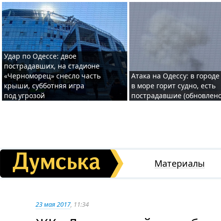
Удар по Одессе: двое
пострадавших, на стадионе
«Черноморец» снесло часть
Атака на Одессу: в городе
крыши, субботняя игра
в море горит судно, есть
под угрозой
пострадавшие (обновлено
Материалы
23 мая 2017
, 11:34