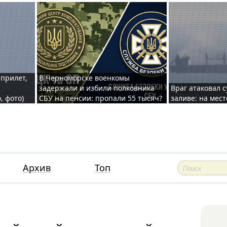
 прилет,
В Черноморске военкомы
задержали и избили полковника
Враг атаковал 
, фото)
СБУ на пенсии: пропали 55 тысяч?
заливе: на мес
Архив
Топ