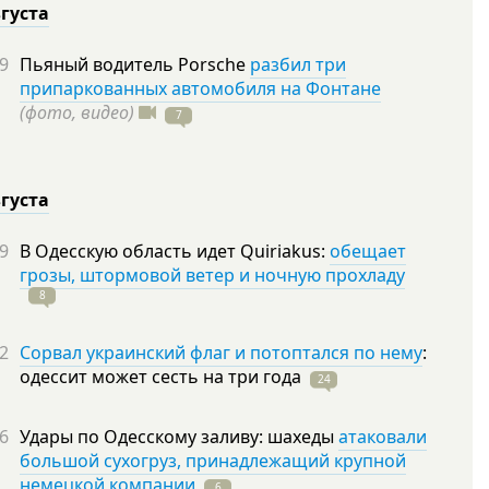
вгуста
9
Пьяный водитель Porsche
разбил три
припаркованных автомобиля на Фонтане
(фото, видео)
7
вгуста
9
В Одесскую область идет Quiriakus:
обещает
грозы, штормовой ветер и ночную прохладу
8
2
Сорвал украинский флаг и потоптался по нему
:
одессит может сесть на три
года
24
6
Удары по Одесскому заливу: шахеды
атаковали
большой сухогруз, принадлежащий крупной
немецкой компании
6