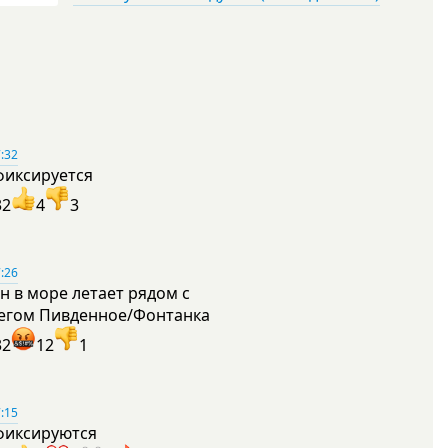
:32
фиксируется
32
4
3
:26
н в море летает рядом с
егом Пивденное/Фонтанка
32
12
1
:15
фиксируются