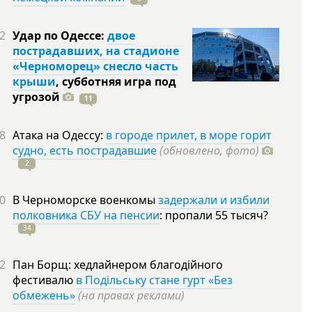
2
Удар по Одессе:
двое
пострадавших, на стадионе
«Черноморец» снесло часть
крыши
, субботняя игра под
угрозой
11
8
Атака на Одессу:
в городе прилет, в море горит
судно, есть пострадавшие
(обновлено, фото)
2
0
В Черноморске военкомы
задержали и избили
полковника СБУ на пенсии
: пропали 55
тысяч?
34
2
Пан Борщ: хедлайнером благодійного
фестивалю
в Подільську стане гурт «Без
обмежень»
(на правах реклами)