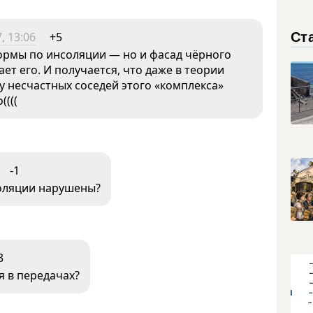
Ст
, 13:06
+5
ормы по инсоляции — но и фасад чёрного
ает его. И получается, что даже в теории
 у несчастных соседей этого «комплекса»
((((
-1
соляции нарушены?
3
я в передачах?