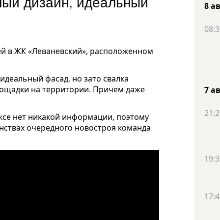
ный дизайн, идеальный
8 а
08:3
ей в ЖК «Леваневский», расположенном
идеальный фасад, но зато свалка
лощадки на территории. Причем даже
7 а
21:2
ксе нет никакой информации, поэтому
енствах очередного новостроя команда
19:3
17:4