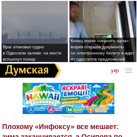
Конец эпохи «черного нала»:
Враг атаковал судно
мэрия открыла документы
в Одесском заливе: на месте
по электронному билету и ждет
вспыхнул пожар
от одесситов предложений
укр
Реклама
Плохому «Инфоксу» все мешает:
зима заканчивается, а Осипова по-