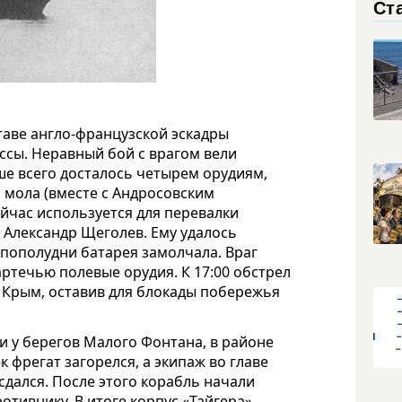
Ст
ставе англо-французской эскадры
ссы. Неравный бой с врагом вели
ше всего досталось четырем орудиям,
 мола (вместе с Андросовским
йчас используется для перевалки
 Александр Щеголев. Ему удалось
 пополудни батарея замолчала. Враг
ртечью полевые орудия. К 17:00 обстрел
в Крым, оставив для блокады побережья
мни у берегов Малого Фонтана, в районе
 фрегат загорелся, а экипаж во главе
сдался. После этого корабль начали
отивнику. В итоге корпус «Тайгера»