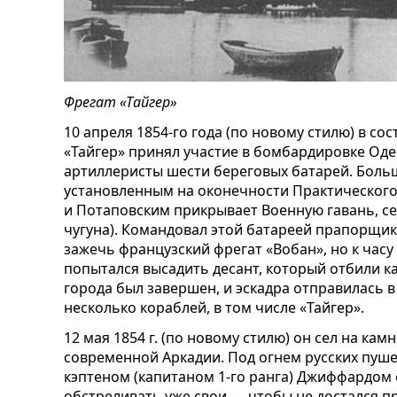
Фрегат «Тайгер»
10 апреля 1854-го года (по новому стилю) в со
«Тайгер» принял участие в бомбардировке Оде
артиллеристы шести береговых батарей. Боль
установленным на оконечности Практического
и Потаповским прикрывает Военную гавань, се
чугуна). Командовал этой батареей прапорщик
зажечь французский фрегат «Вобан», но к часу
попытался высадить десант, который отбили ка
города был завершен, и эскадра отправилась 
несколько кораблей, в том числе «Тайгер».
12 мая 1854 г. (по новому стилю) он сел на ка
современной Аркадии. Под огнем русских пушек
кэптеном (капитаном 1-го ранга) Джиффардом 
обстреливать уже свои — чтобы не достался пр