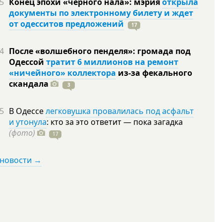
5
Конец эпохи «черного нала»: мэрия
открыла
документы по электронному билету и ждет
от одесситов предложений
17
4
После «волшебного пенделя»: громада под
Одессой
тратит 6 миллионов на ремонт
«ничейного» коллектора
из-за фекального
скандала
3
5
В Одессе
легковушка провалилась под асфальт
и утонула
: кто за это ответит — пока загадка
(фото)
17
 новости →