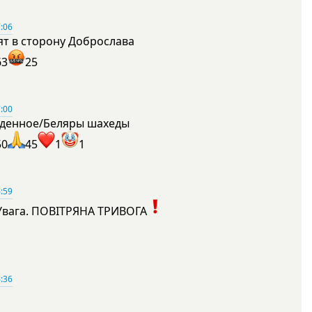
:06
ят в сторону Доброслава
63
25
:00
денное/Беляры шахеды
50
45
1
1
:59
Увага. ПОВІТРЯНА ТРИВОГА
1
:36