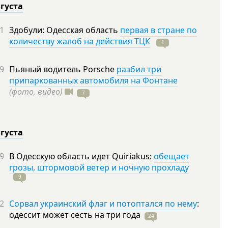
вгуста
1
Здобули: Одесская область
первая в стране по
количеству жалоб на действия ТЦК
1
9
Пьяный водитель Porsche
разбил три
припаркованных автомобиля на Фонтане
(фото, видео)
7
вгуста
9
В Одесскую область идет Quiriakus:
обещает
грозы, штормовой ветер и ночную прохладу
9
2
Сорвал украинский флаг и потоптался по нему
:
одессит может сесть на три
года
24