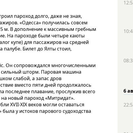
12:5
роил пароход долго, даже не зная,
сажиров. «Одесса» получилась совсем
,5 м. В дополнение к массивным гребным
10:4
ие. На пароходе были четыре каюты
алог купе) для пассажиров на средней
а палубе. Билет до Ялты стоил,
08:3
ейс. Он сопровождался многочисленными
в сильный шторм. Паровая машина
ком слабой, а запас дров
ествие вместо пяти дней продолжалось
6 а
ла последнее плавание, прослужив всего
 на новый пароход «Митридат».
ли XVII-XIX веков могли оставаться
22:5
а» была у истоков парового судоходства