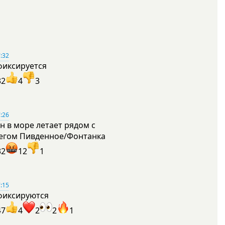
:32
фиксируется
32
4
3
:26
н в море летает рядом с
егом Пивденное/Фонтанка
32
12
1
:15
фиксируются
47
4
2
2
1