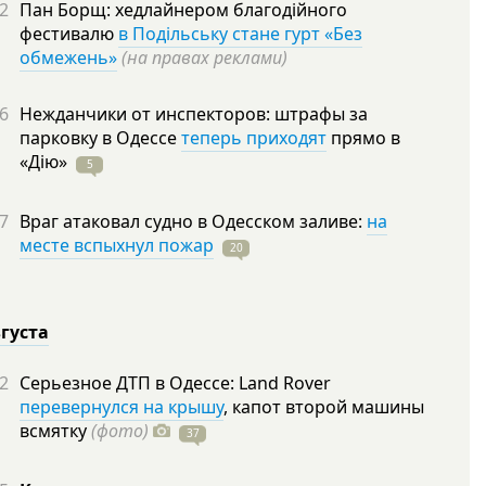
2
Пан Борщ: хедлайнером благодійного
фестивалю
в Подільську стане гурт «Без
обмежень»
(на правах реклами)
6
Нежданчики от инспекторов: штрафы за
парковку в Одессе
теперь приходят
прямо в
«Дію»
5
7
Враг атаковал судно в Одесском заливе:
на
месте вспыхнул пожар
20
вгуста
2
Серьезное ДТП в Одессе: Land Rover
перевернулся на крышу
, капот второй машины
всмятку
(фото)
37