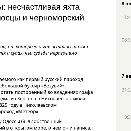
: несчастливая яхта
8 а
носцы и черноморский
11:4
08:3
тва, от которого ныне остались рожки
ях и судах, чьи судьбы неразрывно
7 а
аемого как первый русский пароход
ебольшой буксир «Везувий»,
21:2
аботать построенный во владениях графа
дил из Херсона в Николаев, а с июля
1825 году в Николаевском
ароход «Метеор».
19:3
у Одессы был собственный
й в открытом море, о чем он и написал