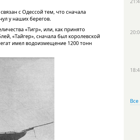
21:4
связан с Одессой тем, что сначала
нул у наших берегов.
личества «Тигр», или, как принято
20:0
лей, «Тайгер», сначала был королевской
егат имел водоизмещение 1200 тонн
18:4
Все