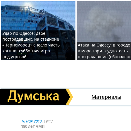
Удар по Одессе: двое
пострадавших, на стадионе
«Черноморец» снесло часть
Атака на Одессу: в городе
крыши, субботняя игра
в море горит судно, есть
под угрозой
пострадавшие (обновлено
Материалы
16 мая 2013
, 19:43
180 лет ЧМП