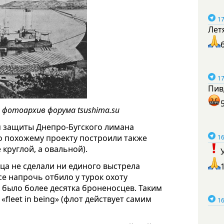
17
Лет
17
Пив
, фотоархив форума tsushima.su
 защиты Днепро-Бугского лимана
о похожему проекту построили также
16
круглой, а овальной).
ца не сделали ни единого выстрела
се напрочь отбило у турок охоту
х было более десятка броненосцев. Таким
«fleet in being» (флот действует самим
16