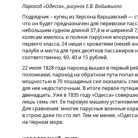
Пароход «Одесса», рисунок Е.В. Войшвилло
Подрядчик – купец из Херсона Варшавский — ст
что он будет предназначен для перевозки пас
небольшим судном длиной 37,4 м и шириной 7
колесам имелось и полное парусное вооружен
первого класса, 24 ниши с кроватями (некий ан
палубе и места для трех десятков пассажиров н
соответственно, 60, 40 и 15 рублей.
22 июля 1828 года пароход вышел в первый р
поломками, пароход на обратном пути попал 
мощностью в 70 лошадиных сил оказалась слиш
для нее недостаточным. В итоге первое путеш
двенадцать. Уже в 1835 году «Одесса» соверши
лишь семь лет. Ее паровую машину установили
Для сравнения: многие парусные военные кораб
в строю даже по сто лет. Тем не менее, «Одесс
на Черном море.