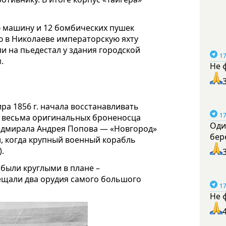
ю машину и 12 бомбических пушек
ю в Николаеве императорскую яхту
или на пьедестал у здания городской
17
.
Не 
ра 1856 г. начала восстанавливать
17
а весьма оригинальных броненосца
Оди
адмирала Андрея Попова — «Новгород»
бер
, когда крупный военный корабль
.
были круглыми в плане –
ещали два орудия самого большого
17
Не 