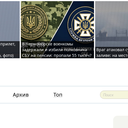
 прилет,
В Черноморске военкомы
задержали и избили полковника
Враг атаковал 
, фото)
СБУ на пенсии: пропали 55 тысяч?
заливе: на мес
Архив
Топ