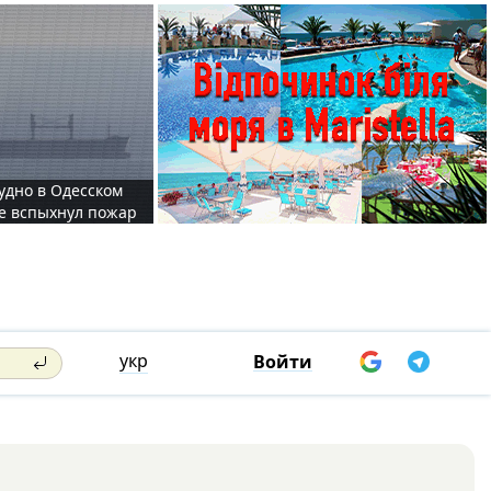
судно в Одесском
те вспыхнул пожар
укр
Войти