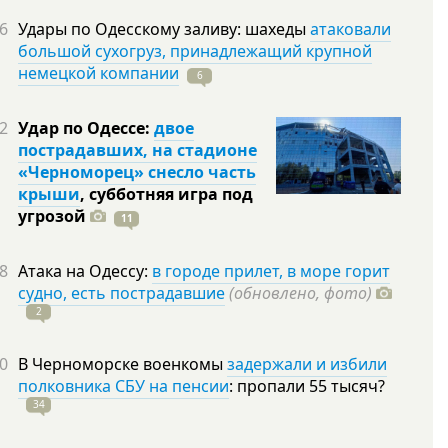
6
Удары по Одесскому заливу: шахеды
атаковали
большой сухогруз, принадлежащий крупной
немецкой компании
6
2
Удар по Одессе:
двое
пострадавших, на стадионе
«Черноморец» снесло часть
крыши
, субботняя игра под
угрозой
11
8
Атака на Одессу:
в городе прилет, в море горит
судно, есть пострадавшие
(обновлено, фото)
2
0
В Черноморске военкомы
задержали и избили
полковника СБУ на пенсии
: пропали 55
тысяч?
34