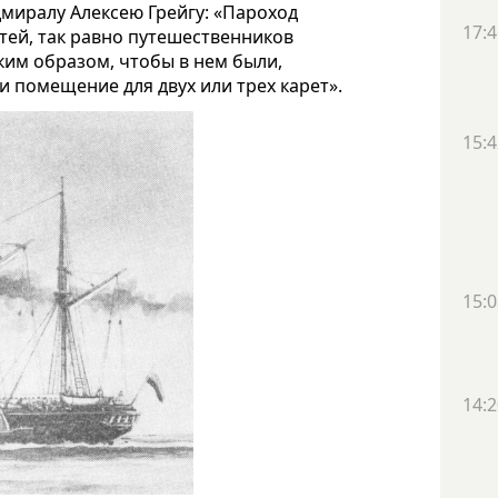
иралу Алексею Грейгу: «Пароход
17:4
стей, так равно путешественников
аким образом, чтобы в нем были,
 помещение для двух или трех карет».
15:4
15:0
14:2