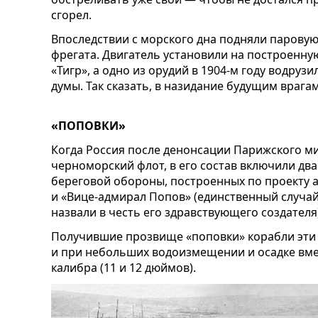
сгорел.
Впоследствии с морского дна подняли парову
фрегата. Двигатель установили на построенну
«Тигр», а одно из орудий в 1904-м году водруз
думы. Так сказать, в назидание будущим врагам
«ПОПОВКИ»
Когда Россия после денонсации Парижского ми
черноморский флот, в его состав включили дв
береговой обороны, построенных по проекту 
и «Вице-адмирал Попов» (единственный случай
назвали в честь его здравствующего создателя)
Получившие прозвище «поповки» корабли эти 
и при небольших водоизмещении и осадке вм
калибра (11 и 12 дюймов).