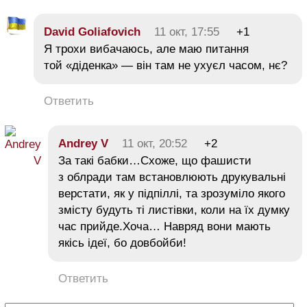
David Goliafovich
11 окт, 17:55
+1
Я трохи вибачаюсь, але маю питання
той «діденка» — він там не ухуєл часом, нє?
Ответить
Andrey V
11 окт, 20:52
+2
За такі бабки…Схоже, що фашисти
з облради там встановлюють друкувальні
верстати, як у підпіллі, та зрозуміло якого
змісту будуть ті листівки, коли на їх думку
час прийде.Хоча… Навряд вони мають
якісь ідеї, бо довбойби!
Ответить