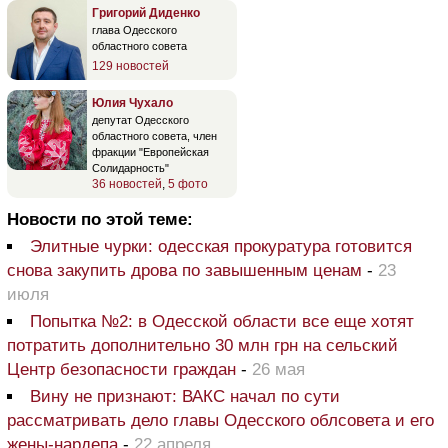
Григорий Диденко
глава Одесского
областного совета
129 новостей
Юлия Чухало
депутат Одесского
областного совета, член
фракции "Европейская
Солидарность"
36 новостей
,
5 фото
Новости по этой теме:
Элитные чурки: одесская прокуратура готовится
снова закупить дрова по завышенным ценам
-
23
июля
Попытка №2: в Одесской области все еще хотят
потратить дополнительно 30 млн грн на сельский
Центр безопасности граждан
-
26 мая
Вину не признают: ВАКС начал по сути
рассматривать дело главы Одесского облсовета и его
жены-нардепа
-
22 апреля