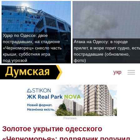
Удар по Одессе: двое
пострадавших, на стадионе
Атака на Одессу: в городе
«Черноморец» снесло часть
прилет, в море горит судно, ест
крыши, субботняя игра
пострадавшие (обновлено,
под угрозой
фото)
укр
Реклама
Золотое укрытие одесского
«Черноморья»: подрядчик получил