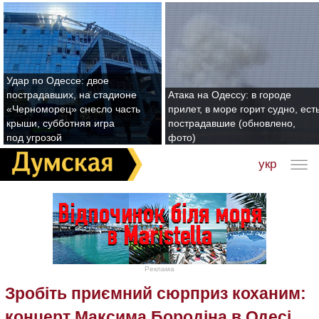
Удар по Одессе: двое
пострадавших, на стадионе
Атака на Одессу: в городе
«Черноморец» снесло часть
прилет, в море горит судно, ест
крыши, субботняя игра
пострадавшие (обновлено,
под угрозой
фото)
укр
Реклама
Зробіть приємний сюрприз коханим:
концерт Максима Бородіна в Одесі