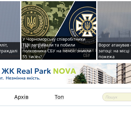
У Чорноморську співробітники
иліт,
ТЦК затримали та побили
Ворог атакував 
страждалі
полковника СБУ на пенсії: зникли
затоці: на місц
55 тисяч?
пожежа
Архів
Топ