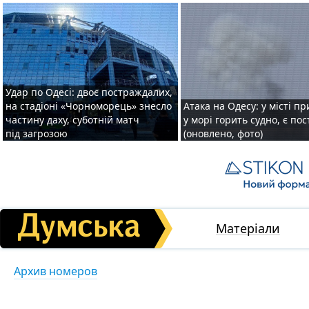
Удар по Одесі: двоє постраждалих,
на стадіоні «Чорноморець» знесло
Атака на Одесу: у місті пр
частину даху, суботній матч
у морі горить судно, є по
під загрозою
(оновлено, фото)
Матеріали
Архив номеров