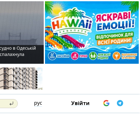
судно в Одеській
і спалахнула
рус
Увійти