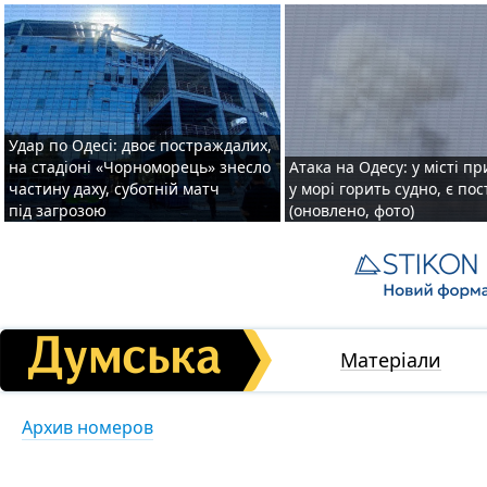
Удар по Одесі: двоє постраждалих,
на стадіоні «Чорноморець» знесло
Атака на Одесу: у місті пр
частину даху, суботній матч
у морі горить судно, є по
під загрозою
(оновлено, фото)
Матеріали
Архив номеров