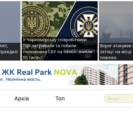
У Чорноморську співробітники
иліт,
ТЦК затримали та побили
Ворог атакував 
страждалі
полковника СБУ на пенсії: зникли
затоці: на місц
55 тисяч?
пожежа
Архів
Топ