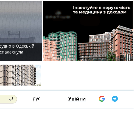
судно в Одеській
і спалахнула
рус
Увійти