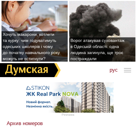
Хочуть макарони, котлети
та курку: чим годуватимуть
Ворог атакував суховантаж
одеських школярів і чому
в Одеській області: одна
до початку навчального року
людина загинула, ще троє
можуть не встигнути?
постраждали
рус
Реклама
Архив номеров