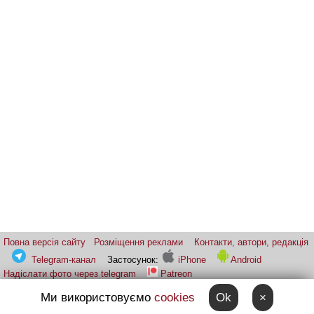
Повна версія сайту
Розміщення реклами
Контакти, автори, редакція
Telegram-канал
Застосунок:
iPhone
Android
Надіслати фото через telegram
Patreon
Ми використовуємо
cookies
Ok
×