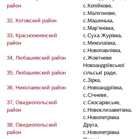
район
с.Копійкове,
с.Малігонове,
32, Котовский район
с.Машенька,
с.Мар’янівка,
33, Красноокнянский
с.Суха Журівка,
район
с.Миколаївка,
с.Новопавлівка,
34, Любашевский район
с.Жовтневе
Новоандріївської
35, Любашевский район
сільськї ради,
с.Зірка,
36, Николаевский район
с.Новоандріївка,
с.Січневе,
37, Овидиопольский
с.Скосарівське,
район
с.Новоєлизаветівка,
с.Новопетрівка
38, Овидиопольский
Друга,
район
с.Новопетрівка