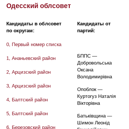
Одесский облсовет
Кандидаты в облсовет
Кандидаты от
по округам:
партий:
0, Первый номер списка
БППС —
1, Ананьевский район
Добровольська
Оксана
2, Арцизский район
Володимирівна
3, Арцизский район
Опоблок —
Куртогуз
Наталія
4, Балтский район
Вікторівна
5, Балтский район
Батьківщина —
Шимон Леонід
6, Березовский район