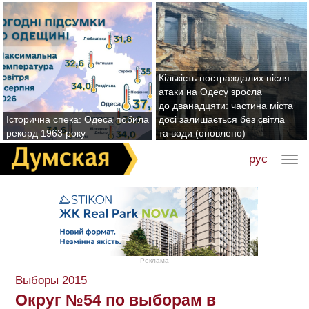
Кількість постраждалих після
атаки на Одесу зросла
до дванадцяти: частина міста
Історична спека: Одеса побила
досі залишається без світла
рекорд 1963 року
та води (оновлено)
рус
Реклама
Выборы 2015
Округ №54 по выборам в