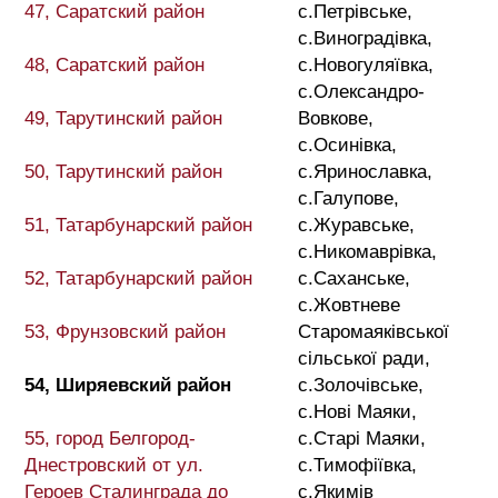
47, Саратский район
с.Петрівське,
с.Виноградівка,
48, Саратский район
с.Новогуляївка,
с.Олександро-
49, Тарутинский район
Вовкове,
с.Осинівка,
50, Тарутинский район
с.Яринославка,
с.Галупове,
51, Татарбунарский район
с.Журавське,
с.Никомаврівка,
52, Татарбунарский район
с.Саханське,
с.Жовтневе
53, Фрунзовский район
Старомаяківської
сільської ради,
54, Ширяевский район
с.Золочівське,
с.Нові Маяки,
55, город Белгород-
с.Старі Маяки,
Днестровский от ул.
с.Тимофіївка,
Героев Сталинграда до
с.Якимів