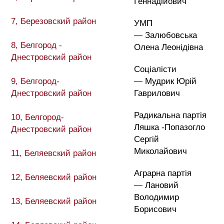
Геннадійович
7, Березовский район
УМП
— Залюбовська
8, Белгород -
Олена Леонідівна
Днестровский район
Соціалісти
9, Белгород-
— Мудрик Юрій
Днестровский район
Гаврилович
Радикальна партія
10, Белгород-
Ляшка -Попазогло
Днестровский район
Сергій
Миколайович
11, Беляевский район
Аграрна партія
12, Беляевский район
— Лановий
Володимир
13, Беляевский район
Борисович