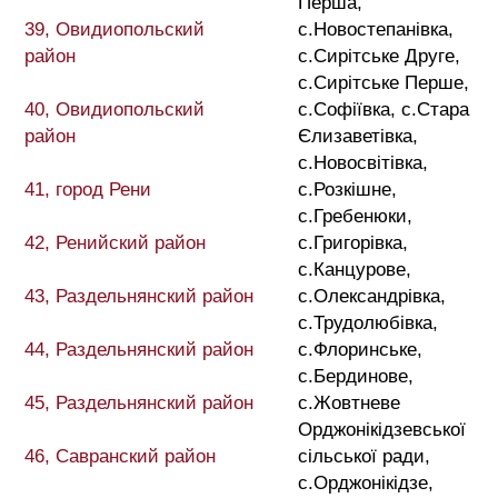
Перша,
39, Овидиопольский
с.Новостепанівка,
район
с.Сирітське Друге,
с.Сирітське Перше,
40, Овидиопольский
с.Софіївка, с.Стара
район
Єлизаветівка,
с.Новосвітівка,
41, город Рени
с.Розкішне,
с.Гребенюки,
42, Ренийский район
с.Григорівка,
с.Канцурове,
43, Раздельнянский район
с.Олександрівка,
с.Трудолюбівка,
44, Раздельнянский район
с.Флоринське,
с.Бердинове,
45, Раздельнянский район
с.Жовтневе
Орджонікідзевської
46, Савранский район
сільської ради,
с.Орджонікідзе,