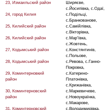
23, Измаильский район
Ширяєве,
с.Йосипівка, с.Одаї,
24, город Килия
с.Подільці,
с.Бранкованове,
25, Килийский район
с.Самійлівка,
с.Вікторівка,
26, Килийский район
с.Мар’ївка,
с.Жовтень,
27, Кодымський район
с.Констянтинів,
с.Польове,
28, Кодымський район
с.Ревова, с.Ганно-
Покровка,
29, Коминтерновкий
с.Катерино-
район
Платонівка,
с.Крижанівка,
30, Коминтерновский
с.Маркевичеве,
район
с.Новоукраїнка,
с.Макарове,
31, Коминтерновский
с.Володимирівка,