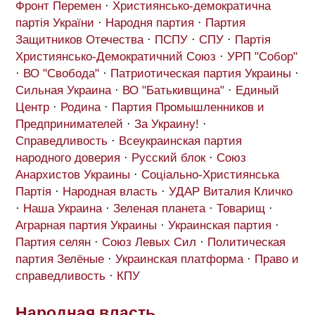
Фронт Перемен
·
Християнсько-демократична
партія України
·
Народня партия
·
Партия
Защитников Отечества
·
ПСПУ
·
СПУ
·
Партія
Християнсько-Демократичний Союз
·
УРП "Собор"
·
ВО "Свобода"
·
Патриотическая партия Украины
·
Сильная Украина
·
ВО "Батькивщина"
·
Единый
Центр
·
Родина
·
Партия Промышленников и
Предпринимателей
·
За Украину!
·
Справедливость
·
Всеукраинская партия
народного доверия
·
Русский блок
·
Союз
Анархистов Украины
·
Соціально-Християнська
Партія
·
Народная власть
·
УДАР Виталия Кличко
·
Наша Украина
·
Зеленая планета
·
Товарищ
·
Аграрная партия Украины
·
Украинская партия
·
Партия селян
·
Союз Левых Сил
·
Политическая
партия Зелёные
·
Украинская платформа
·
Право и
справедливость
·
КПУ
Народная власть