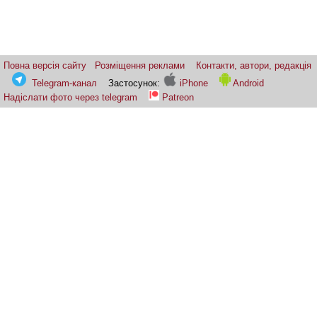
Повна версія сайту
Розміщення реклами
Контакти, автори, редакція
Telegram-канал
Застосунок:
iPhone
Android
Надіслати фото через telegram
Patreon