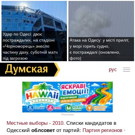
Удар по Одесі: двоє
постраждалих, на стадіоні
Атака на Одесу: у місті приліт,
«Чорноморець» знесло
у морі горить судно,
частину даху, суботній матч
є постраждалі (оновлено,
під загрозою
фото)
рус
Реклама
Местные выборы - 2010.
Списки кандидатов в
Одесский
облсовет
от партий:
Партия регионов
·