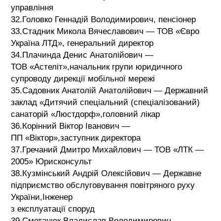
управління
32.Головко Геннадій Володимирович, пенсіонер
33.Стадник Микола Вячеславович — ТОВ «Євро
Україна ЛТД», генеральний директор
34.Плачинда Денис Анатолійович —
ТОВ «Астеліт»,начальник групи юридичного
супроводу дирекції мобільної мережі
35.Садовник Анатолій Анатолійович — Державний
заклад «Дитячий спеціальний (спеціалізований)
санаторій «Люстдорф»,головний лікар
36.Корінний Віктор Іванович —
ПП «Віктор»,заступник директора
37.Гречаний Дмитро Михайлович — ТОВ «ЛТК —
2005» Юрисконсульт
38.Кузмінський Андрій Олексійович — Державне
підприємство обслуговування повітряного руху
України,Інженер
з експлуатації споруд
39.Сметанюк Владислав Володимирович —