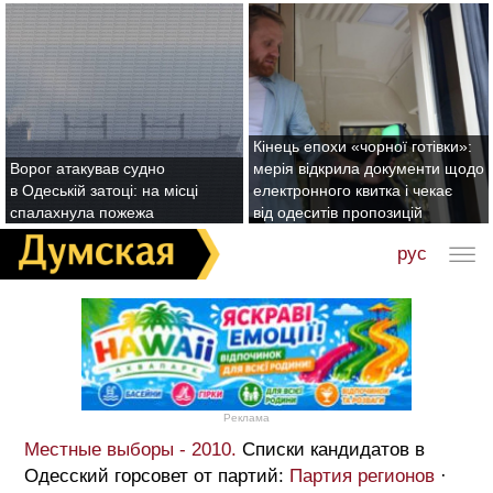
Кінець епохи «чорної готівки»:
Ворог атакував судно
мерія відкрила документи щодо
в Одеській затоці: на місці
електронного квитка і чекає
спалахнула пожежа
від одеситів пропозицій
рус
Реклама
Местные выборы - 2010.
Списки кандидатов в
Одесский горсовет от партий:
Партия регионов
·