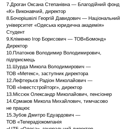
7.Дроган Оксана Степанівна — Благодійний фонд
«К» Виконавчий, директор
8.Бочорішвілі Георгій Давидович — Національний
університет «Одеська юридична академія»
Студент
9.Кліменко Ігор Борисович — ТОВ«Бомонд»
Директор
10.Платонов Володимир Володимирович,
підприємець
11.Шурда Микола Володимирович —
ТОВ «Метекс», заступник директора
12.Лефтерьєв Радіон Миколайович —
ТОВ «Інвестстройторг», директор
13.Міссюк Олександр Миколайович, пенсіонер
14.Єрмаков Микола Михайлович, тимчасово
не працює
15.Зубов Дмитро Едуардович —
ТОВ «Телерадіокомпанія
«ЦТБ «Одеса», генеральний директор