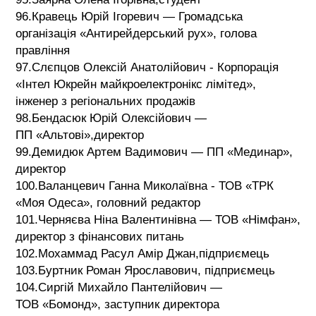
96.Кравець Юрій Ігоревич — Громадська
організація «Антирейдерський рух», голова
правління
97.Слєпцов Олексій Анатолійович - Корпорація
«Інтел Юкрейн майкроелектронікс лімітед»,
інженер з регіональних продажів
98.Бендасюк Юрій Олексійович —
ПП «Альтові»,директор
99.Демидюк Артем Вадимович — ПП «Мединар»,
директор
100.Валанцевич Ганна Миколаївна - ТОВ «ТРК
«Моя Одеса», головний редактор
101.Черняєва Ніна Валентинівна — ТОВ «Німфан»,
директор з фінансових питань
102.Мохаммад Расул Амір Джан,підприємець
103.Буртник Роман Ярославович, підприємець
104.Сиргій Михайло Пантелійович —
ТОВ «Бомонд», заступник директора