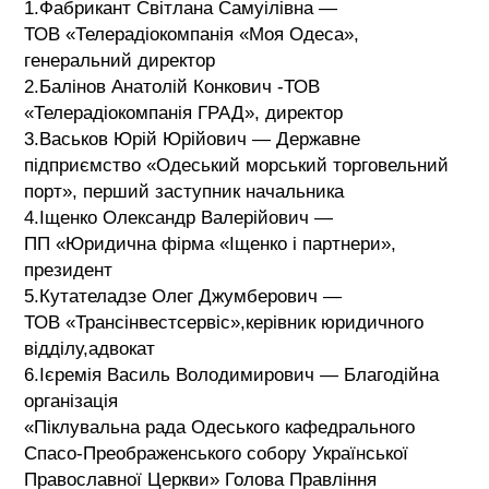
1.Фабрикант Світлана Самуілівна —
ТОВ «Телерадіокомпанія «Моя Одеса»,
генеральний директор
2.Балінов Анатолій Конкович -ТОВ
«Телерадіокомпанія ГРАД», директор
3.Васьков Юрій Юрійович — Державне
підприємство «Одеський морський торговельний
порт», перший заступник начальника
4.Іщенко Олександр Валерійович —
ПП «Юридична фірма «Іщенко і партнери»,
президент
5.Кутателадзе Олег Джумберович —
ТОВ «Трансінвестсервіс»,керівник юридичного
відділу,адвокат
6.Ієремія Василь Володимирович — Благодійна
організація
«Піклувальна рада Одеського кафедрального
Спасо-Преображенського собору Української
Православної Церкви» Голова Правління