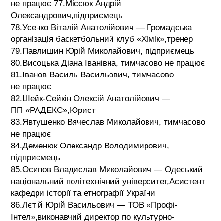
не працює 77.Міссюк Андрій
Олександрович,підприємець
78.Усенко Віталій Анатолійович — Громадська
організація баскетбольний клуб «Хімік»,тренер
79.Павлишин Юрій Миколайович, підприємець
80.Висоцька Діана Іванівна, тимчасово не працює
81.Іванов Василь Васильович, тимчасово
не працює
82.Шейк-Сейкін Олексій Анатолійович —
ПП «РАДЕКС»,Юрист
83.Явтушенко Вячеслав Миколайович, тимчасово
не працює
84.Деменюк Олександр Володимирович,
підприємець
85.Осипов Владислав Миколайович — Одеський
національний політехнічний університет,Асистент
кафедри історії та етнографії України
86.Лєтій Юрій Васильович — ТОВ «Профі-
Інтел»,виконавчий директор по культурно-