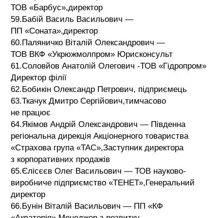
ТОВ «Барбус»,директор
59.Бабій Василь Васильович —
ПП «Соната»,директор
60.Паляничко Віталій Олександрович —
ТОВ ВКФ «Укрюжмолпром» Юрисконсульт
61.Соловйов Анатолій Олегович -ТОВ «Гідропром»
Директор філії
62.Бобикін Олександр Петрович, підприємець
63.Ткачук Дмитро Сергійович,тимчасово
не працює
64.Якімов Андрій Олександрович — Південна
регіональна дирекція Акціонерного товариства
«Страхова група «ТАС»,Заступник директора
з корпоративних продажів
65.Єлісєєв Олег Васильович — ТОВ науково-
виробниче підприємство «ТЕНЕТ»,Генеральний
директор
66.Бунін Віталій Васильович — ПП «КФ
«Акваторія» Менеджер з розвитку