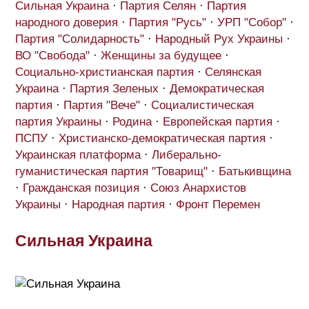
Сильная Украина
·
Партия Селян
·
Партия
народного доверия
·
Партия "Русь"
·
УРП "Собор"
·
Партия "Солидарность"
·
Народный Рух Украины
·
ВО "Свобода"
·
Женщины за будущее
·
Социально-христианская партия
·
Селянская
Украина
·
Партия Зеленых
·
Демократическая
партия
·
Партия "Вече"
·
Социалистическая
партия Украины
·
Родина
·
Европейская партия
·
ПСПУ
·
Христианско-демократическая партия
·
Украинская платформа
·
Либерально-
гуманистическая партия "Товарищ"
·
Батькивщина
·
Гражданская позиция
·
Союз Анархистов
Украины
·
Народная партия
·
Фронт Перемен
Сильная Украина