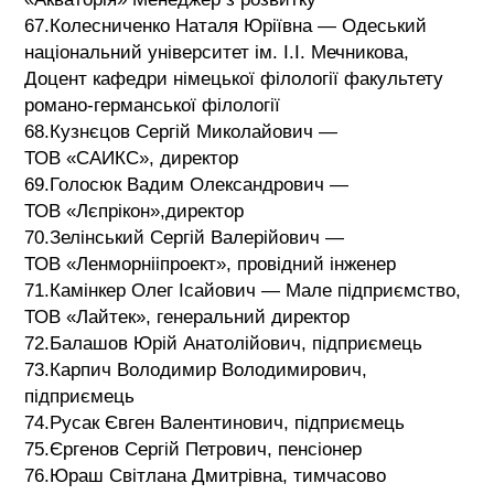
67.Колесниченко Наталя Юріївна — Одеський
національний університет ім. І.І. Мечникова,
Доцент кафедри німецької філології факультету
романо-германської філології
68.Кузнєцов Сергій Миколайович —
ТОВ «САИКС», директор
69.Голосюк Вадим Олександрович —
ТОВ «Лєпрікон»,директор
70.Зелінський Сергій Валерійович —
ТОВ «Ленморнііпроект», провідний інженер
71.Камінкер Олег Ісайович — Мале підприємство,
ТОВ «Лайтек», генеральний директор
72.Балашов Юрій Анатолійович, підприємець
73.Карпич Володимир Володимирович,
підприємець
74.Русак Євген Валентинович, підприємець
75.Єргенов Сергій Петрович, пенсіонер
76.Юраш Світлана Дмитрівна, тимчасово