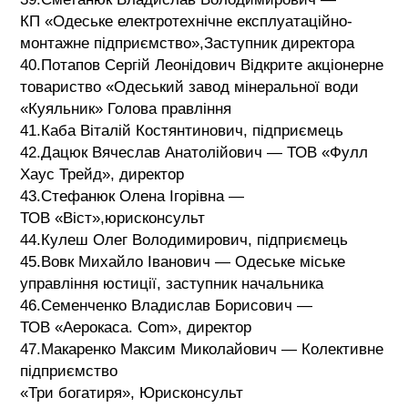
КП «Одеське електротехнічне експлуатаційно-
монтажне підприємство»,Заступник директора
40.Потапов Сергій Леонідович Відкрите акціонерне
товариство «Одеський завод мінеральної води
«Куяльник» Голова правління
41.Каба Віталій Костянтинович, підприємець
42.Дацюк Вячеслав Анатолійович — ТОВ «Фулл
Хаус Трейд», директор
43.Стефанюк Олена Ігорівна —
ТОВ «Віст»,юрисконсульт
44.Кулеш Олег Володимирович, підприємець
45.Вовк Михайло Іванович — Одеське міське
управління юстиції, заступник начальника
46.Семенченко Владислав Борисович —
ТОВ «Аерокаса. Соm», директор
47.Макаренко Максим Миколайович — Колективне
підприємство
«Три богатиря», Юрисконсульт