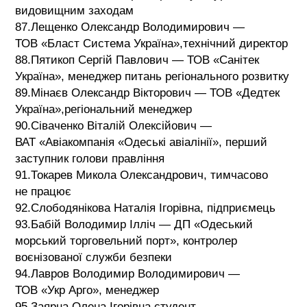
видовищним заходам
87.Лещенко Олександр Володимирович —
ТОВ «Бласт Система Україна»,технічний директор
88.Пятикоп Сергій Павлович — ТОВ «Санітек
Україна», менеджер питань регіонального розвитку
89.Мінаєв Олександр Вікторович — ТОВ «Дедтек
Україна»,регіональний менеджер
90.Сіваченко Віталій Олексійович —
ВАТ «Авіакомпанія «Одеські авіалінії», перший
заступник голови правління
91.Токарев Микола Олександрович, тимчасово
не працює
92.Слободянікова Наталія Ігорівна, підприємець
93.Бабій Володимир Ілліч — ДП «Одеський
морський торговельний порт», контролер
воєнізованої служби безпеки
94.Лавров Володимир Володимирович —
ТОВ «Укр Арго», менеджер
95.Заярна Олена Ігорівна,студент