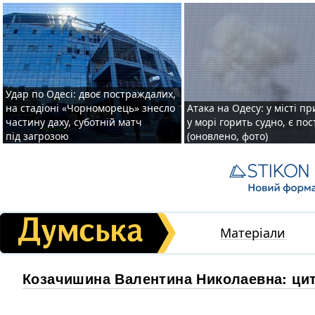
Удар по Одесі: двоє постраждалих,
на стадіоні «Чорноморець» знесло
Атака на Одесу: у місті пр
частину даху, суботній матч
у морі горить судно, є по
під загрозою
(оновлено, фото)
Матеріали
Козачишина Валентина Николаевна: ци