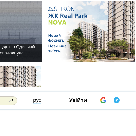
судно в Одеській
і спалахнула
рус
Увійти