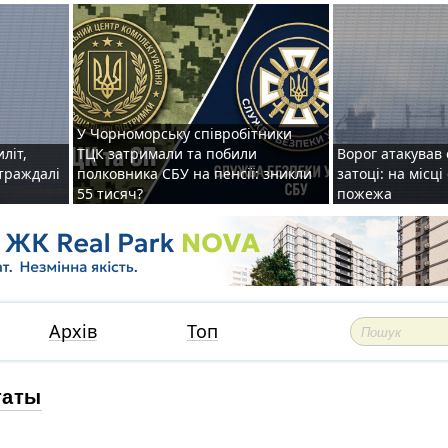
У Чорноморську співробітники
иліт,
ТЦК затримали та побили
Ворог атакував 
страждалі
полковника СБУ на пенсії: зникли
затоці: на місц
55 тисяч?
пожежа
Архів
Топ
таты