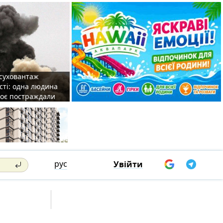
 суховантаж
сті: одна людина
роє постраждали
рус
Увійти