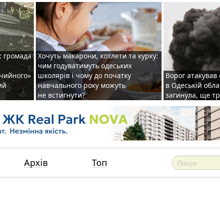
: громада
Хочуть макарони, котлети та курку:
чим годуватимуть одеських
ічийного»
школярів і чому до початку
Ворог атакував
ий
навчального року можуть
в Одеській обла
не встигнути?
загинула, ще т
Архів
Топ