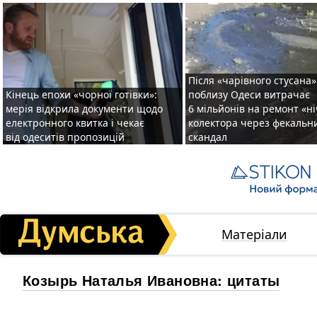
Після «чарівного стусана»
Кінець епохи «чорної готівки»:
поблизу Одеси витрачає
мерія відкрила документи щодо
6 мільйонів на ремонт «н
електронного квитка і чекає
колектора через фекальн
від одеситів пропозицій
скандал
Матеріали
Козырь Наталья Ивановна: цитаты