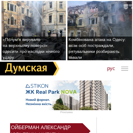
«Полум'я вирувало
Комбінована атака на Одесу:
на верхньому поверсі»:
вісім осіб постраждали,
одесити про наслідки нічного
рятувальники розбирають
удару
завали
рус
Реклама
ОЙБЕРМАН АЛЕКСАНДР