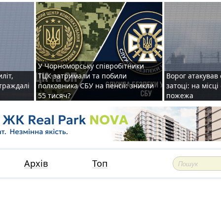
У Чорноморську співробітники
иліт,
ТЦК затримали та побили
Ворог атакував 
страждалі
полковника СБУ на пенсії: зникли
затоці: на місц
55 тисяч?
пожежа
Архів
Топ