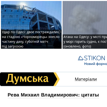
Удар по Одесі: двоє постраждалих,
на стадіоні «Чорноморець» знесло
Атака на Одесу: у місті пр
частину даху, суботній матч
у морі горить судно, є по
під загрозою
(оновлено, фото)
Матеріали
Рева Михаил Владимирович: цитаты