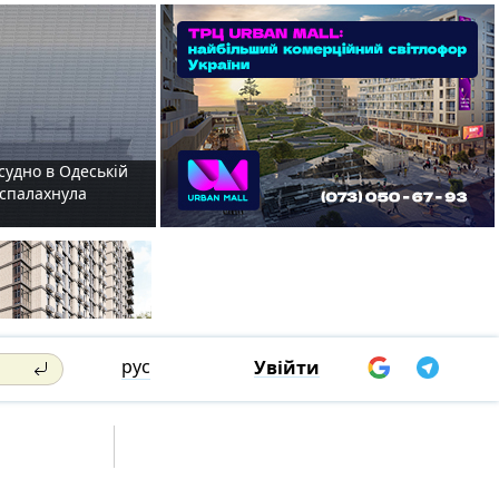
судно в Одеській
і спалахнула
рус
Увійти