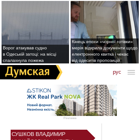
Кінець епохи «чорної готівки»:
Ворог атакував судно
мерія відкрила документи щодо
в Одеській затоці: на місці
електронного квитка і чекає
спалахнула пожежа
від одеситів пропозицій
рус
Реклама
СУШКОВ ВЛАДИМИР