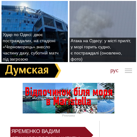
Удар по Одесі: двоє
постраждалих, на стадіоні
Атака на Одесу: у місті приліт,
«Чорноморець» знесло
у морі горить судно,
частину даху, суботній матч
є постраждалі (оновлено,
під загрозою
фото)
рус
Реклама
ЯРЕМЕНКО ВАДИМ