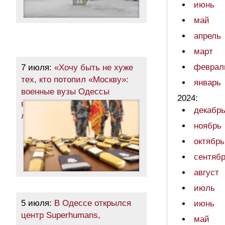
июнь
май
апрель
март
феврал
7 июля:
«Хочу быть не хуже
тех, кто потопил «Москву»:
январь
военные вузы Одессы
2024:
выпустили сотни молодых
декабр
лейтенантов (фото)
ноябрь
октябрь
сентяб
август
июль
5 июля:
В Одессе открылся
июнь
центр Superhumans,
май