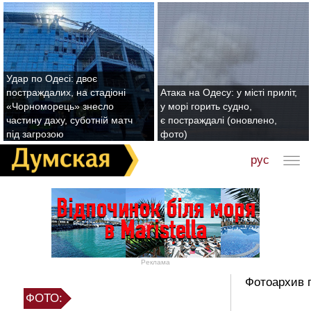
Удар по Одесі: двоє
постраждалих, на стадіоні
Атака на Одесу: у місті приліт,
«Чорноморець» знесло
у морі горить судно,
частину даху, суботній матч
є постраждалі (оновлено,
під загрозою
фото)
рус
Реклама
Фотоархив 
ФОТО: