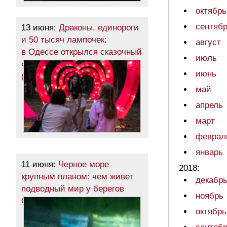
октябрь
сентяб
13 июня:
Драконы, единороги
и 50 тысяч лампочек:
август
в Одессе открылся сказочный
июль
«Парк фонарей»
июнь
(фоторепортаж)
май
апрель
март
феврал
январь
11 июня:
Черное море
2018:
крупным планом: чем живет
декабр
подводный мир у берегов
ноябрь
Одессы (фоторепортаж)
октябрь