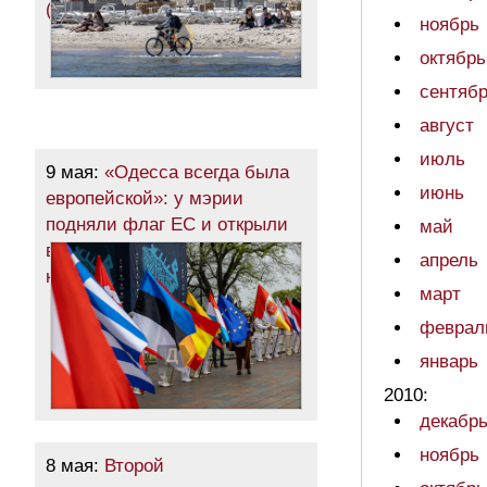
(фоторепортаж)
ноябрь
октябрь
сентяб
август
июль
9 мая:
«Одесса всегда была
июнь
европейской»: у мэрии
подняли флаг ЕС и открыли
май
выставку символической
апрель
картиной (фото)
март
феврал
январь
2010:
декабр
ноябрь
8 мая:
Второй