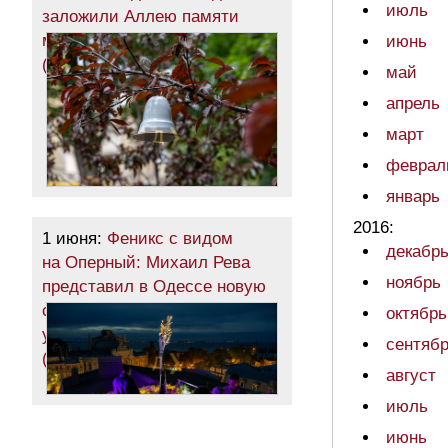
июль
заложили Аллею памяти
маленьких жертв войны
июнь
(фото)
май
апрель
март
феврал
январь
2016:
1 июня:
Феникс с видом
декабр
на Оперный: Михаил Рева
ноябрь
представил в Одессе новую
скульптуру из обломков
октябрь
уничтоженного элеватора
сентяб
(фото)
август
июль
июнь