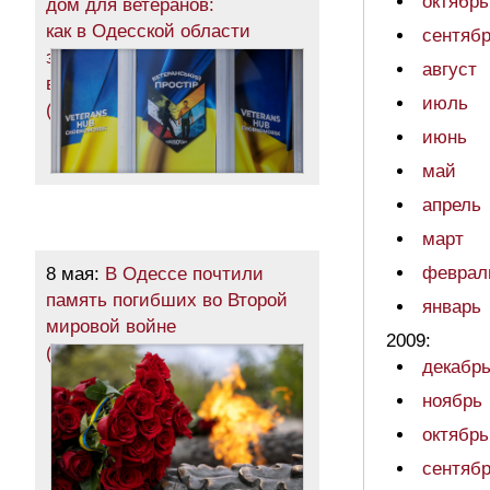
октябрь
дом для ветеранов:
как в Одесской области
сентяб
защитникам помогают
август
вернуться к мирной жизни
июль
(общество)
июнь
май
апрель
март
феврал
8 мая:
В Одессе почтили
память погибших во Второй
январь
мировой войне
2009:
(фоторепортаж)
декабр
ноябрь
октябрь
сентяб