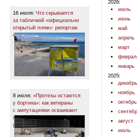
2026:
июль
16 июля:
Что скрывается
июнь
за табличкой «официально
открытый пляж»: репортаж
май
с побережья Одессы (фото)
апрель
март
феврал
январь
2025:
декабр
ноябрь
8 июля:
«Протезы остаются
октябрь
у бортика»: как ветераны
с ампутациями осваивают
сентяб
парахоккей в Одессе
август
(фоторепортаж)
июль