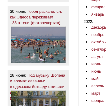
феврал
30 июня:
Город раскалился:
январь
как Одесса переживает
2022:
+35 в тени (фоторепортаж)
декабр
ноябрь
октябрь
сентяб
август
июль
июнь
28 июня:
Под музыку Шопена
май
и аромат лаванды:
апрель
в одесском ботсаду оживили
исторический фонтан
март
(фоторепортаж)
феврал