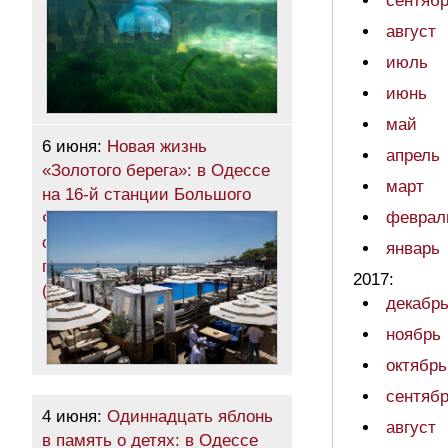
сентяб
август
июль
июнь
май
6 июня:
Новая жизнь
апрель
«Золотого берега»: в Одессе
март
на 16-й станции Большого
феврал
Фонтана открылся
современный семейный
январь
пляжный комплекс
2017:
(общество)
декабр
ноябрь
октябрь
сентяб
4 июня:
Одиннадцать яблонь
август
в память о детях: в Одессе