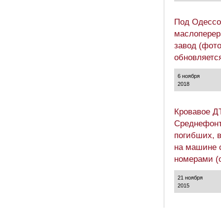
Под Одессо
маслопере
завод (фото
обновляетс
6 ноября
2018
Кровавое Д
Среднефонт
погибших, 
на машине 
номерами (
21 ноября
2015