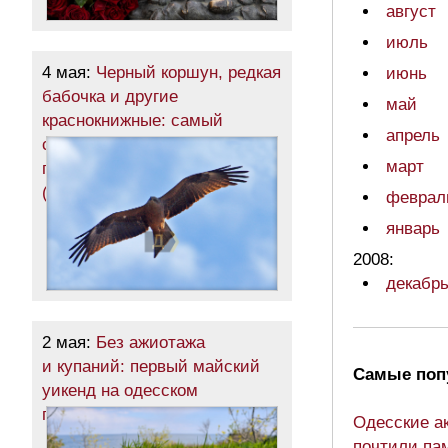
август
июль
4 мая:
Черный коршун, редкая
июнь
бабочка и другие
май
краснокнижные: самый
апрель
северный район Одесчины
март
пробудился после зимы
(фоторепортаж)
феврал
январь
2008:
декабр
2 мая:
Без ажиотажа
и купаний: первый майский
Самые поп
уикенд на одесском
побережье (фоторепортаж)
Одесские а
почтили па