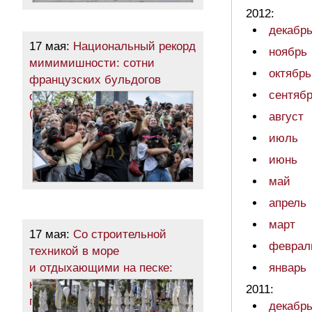
2012:
декабр
17 мая:
Национальный рекорд
ноябрь
мимимишности: сотни
октябрь
французских бульдогов
сентяб
оккупировали одесский парк
(фоторепортаж)
август
июль
июнь
май
апрель
март
17 мая:
Со строительной
феврал
техникой в море
и отдыхающими на песке:
январь
как главный пляж Одессы
2011:
готовится к лету
декабр