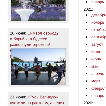
январь
2021:
декабр
ноябрь
октябрь
26 июня:
Символ свободы
сентяб
и борьбы: в Одессе
август
развернули огромный
крымскотатарский флаг
июль
(фото)
июнь
май
апрель
март
феврал
январь
21 июня:
«Русь Великую»
пустили на растопку, а через
2020: