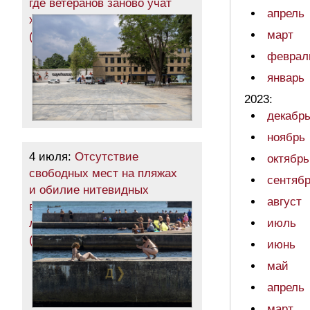
где ветеранов заново учат
апрель
ходить, бегать и жить
март
(фоторепортаж)
феврал
январь
2023:
декабр
ноябрь
4 июля:
Отсутствие
октябрь
свободных мест на пляжах
сентяб
и обилие нитевидных
август
водорослей в воде: разгар
лета в Одессе
июль
(фотозарисовка)
июнь
май
апрель
март