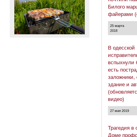
Билого мар
файерами (
25 марта
2018
В одесской
исправител
вспыхнули 
есть постр
заложники, 
здание и а
(обновляетс
видео)
27 мая 2019
Трагедия в 
Доме профс