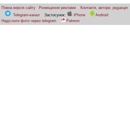
Повна версія сайту
Розміщення реклами
Контакти, автори, редакція
Telegram-канал
Застосунок:
iPhone
Android
Надіслати фото через telegram
Patreon