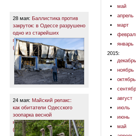
май
апрель
28 мая:
Баллистика против
март
закруток: в Одессе разрушено
одно из старейших
феврал
промышленных предприятий
январь
(фото)
2015:
декабр
ноябрь
октябрь
сентяб
август
24 мая:
Майский релакс:
как обитатели Одесского
июль
зоопарка весной
июнь
наслаждаются
май
(фоторепортаж)
апрель