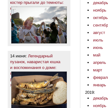
костер прыгали до темноты:
декабр
на одесском пляже
ноябрь
отпраздновали Ивана Купала
октябрь
(фоторепортаж)
сентяб
август
июль
июнь
май
14 июня:
Легендарный
пузанок, наваристая юшка
апрель
и воспоминания о доме:
март
в Одессе во второй
феврал
раз прошел фестиваль
херсонцев (фоторепортаж)
январь
2019:
декабр
ноябрь