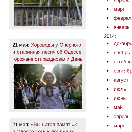
март
феврал
январь
2014:
декабр
21 мая:
Хороводы у Оперного
и старинная песня об Одессе:
ноябрь
горожане отпраздновали День
октябрь
вышиванки шествием
сентяб
по центру города
август
(фоторепортаж)
июль
июнь
май
апрель
21 мая:
«Вышитая память»:
март
в Одессе семьи погибших