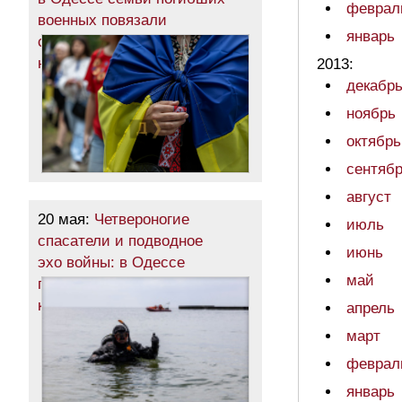
феврал
военных повязали
январь
символические ленты
на Аллее Героев (фото)
2013:
декабр
ноябрь
октябрь
сентяб
август
20 мая:
Четвероногие
июль
спасатели и подводное
июнь
эхо войны: в Одессе
май
показали, как готовят пляжи
к лету (фото)
апрель
март
феврал
январь