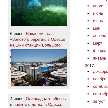
август
июль
июнь
май
6 июня:
Новая жизнь
апрель
«Золотого берега»: в Одессе
март
на 16-й станции Большого
феврал
Фонтана открылся
современный семейный
январь
пляжный комплекс
2017:
(общество)
декабр
ноябрь
октябрь
сентяб
4 июня:
Одиннадцать яблонь
август
в память о детях: в Одессе