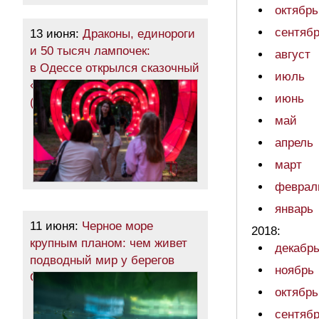
октябрь
сентяб
13 июня:
Драконы, единороги
и 50 тысяч лампочек:
август
в Одессе открылся сказочный
июль
«Парк фонарей»
июнь
(фоторепортаж)
май
апрель
март
феврал
январь
11 июня:
Черное море
2018:
крупным планом: чем живет
декабр
подводный мир у берегов
ноябрь
Одессы (фоторепортаж)
октябрь
сентяб