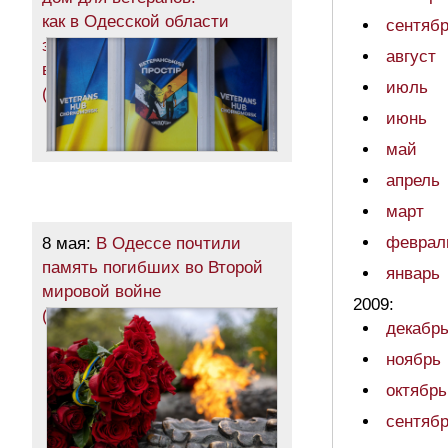
как в Одесской области
сентяб
защитникам помогают
август
вернуться к мирной жизни
июль
(общество)
июнь
май
апрель
март
феврал
8 мая:
В Одессе почтили
память погибших во Второй
январь
мировой войне
2009:
(фоторепортаж)
декабр
ноябрь
октябрь
сентяб