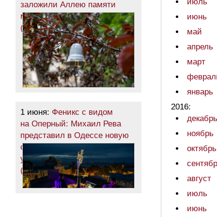
июль
заложили Аллею памяти
маленьких жертв войны
июнь
(фото)
май
апрель
март
феврал
январь
2016:
1 июня:
Феникс с видом
декабр
на Оперный: Михаил Рева
ноябрь
представил в Одессе новую
скульптуру из обломков
октябрь
уничтоженного элеватора
сентяб
(фото)
август
июль
июнь