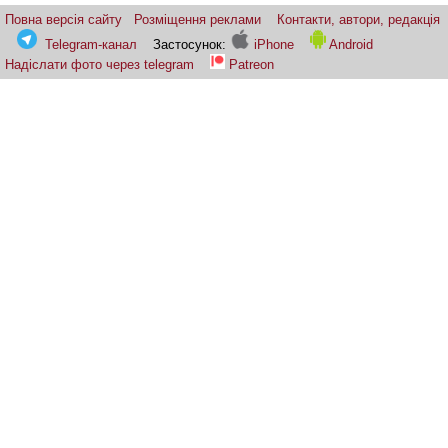
Повна версія сайту
Розміщення реклами
Контакти, автори, редакція
Telegram-канал
Застосунок:
iPhone
Android
Надіслати фото через telegram
Patreon