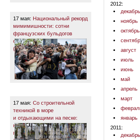
2012:
декабр
17 мая:
Национальный рекорд
ноябрь
мимимишности: сотни
октябрь
французских бульдогов
сентяб
оккупировали одесский парк
(фоторепортаж)
август
июль
июнь
май
апрель
март
17 мая:
Со строительной
феврал
техникой в море
и отдыхающими на песке:
январь
как главный пляж Одессы
2011:
готовится к лету
декабр