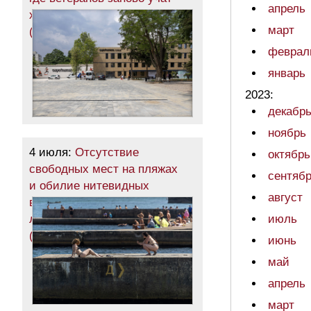
апрель
ходить, бегать и жить
март
(фоторепортаж)
феврал
январь
2023:
декабр
ноябрь
4 июля:
Отсутствие
октябрь
свободных мест на пляжах
сентяб
и обилие нитевидных
август
водорослей в воде: разгар
лета в Одессе
июль
(фотозарисовка)
июнь
май
апрель
март