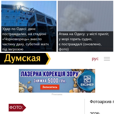
Удар по Одесі: двоє
постраждалих, на стадіоні
Атака на Одесу: у місті приліт,
«Чорноморець» знесло
у морі горить судно,
частину даху, суботній матч
є постраждалі (оновлено,
під загрозою
фото)
рус
Реклама
Фотоархив 
ФОТО:
2026: