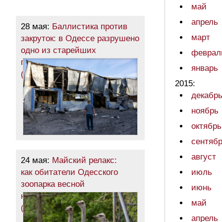
май
апрель
28 мая:
Баллистика против
март
закруток: в Одессе разрушено
одно из старейших
феврал
промышленных предприятий
январь
(фото)
2015:
декабр
ноябрь
октябрь
сентяб
август
24 мая:
Майский релакс:
как обитатели Одесского
июль
зоопарка весной
июнь
наслаждаются
май
(фоторепортаж)
апрель