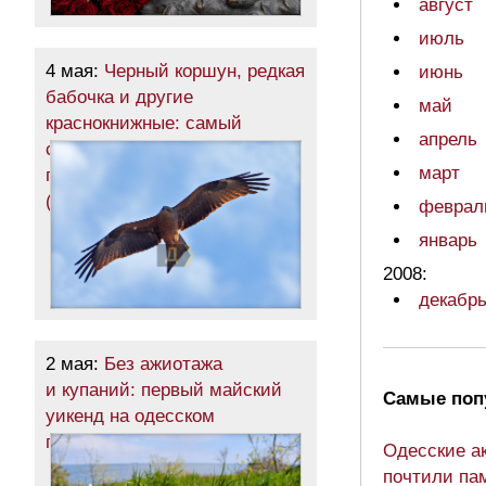
август
июль
4 мая:
Черный коршун, редкая
июнь
бабочка и другие
май
краснокнижные: самый
апрель
северный район Одесчины
март
пробудился после зимы
(фоторепортаж)
феврал
январь
2008:
декабр
2 мая:
Без ажиотажа
и купаний: первый майский
Самые поп
уикенд на одесском
побережье (фоторепортаж)
Одесские а
почтили па