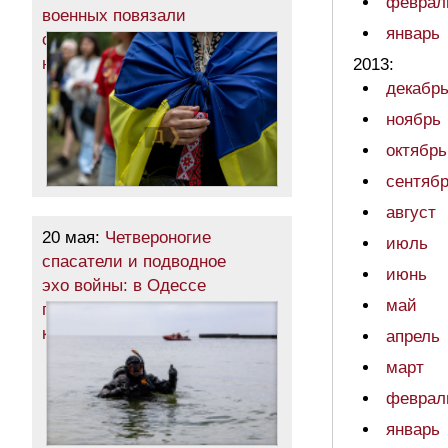
феврал
военных повязали
январь
символические ленты
на Аллее Героев (фото)
2013:
декабр
ноябрь
октябрь
сентяб
август
20 мая:
Четвероногие
июль
спасатели и подводное
июнь
эхо войны: в Одессе
май
показали, как готовят пляжи
к лету (фото)
апрель
март
феврал
январь