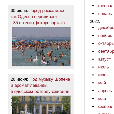
феврал
30 июня:
Город раскалился:
январь
как Одесса переживает
2022:
+35 в тени (фоторепортаж)
декабр
ноябрь
октябрь
сентяб
август
июль
июнь
28 июня:
Под музыку Шопена
май
и аромат лаванды:
апрель
в одесском ботсаду оживили
исторический фонтан
март
(фоторепортаж)
феврал