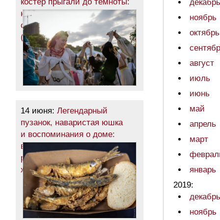
костер прыгали до темноты:
декабр
на одесском пляже
ноябрь
отпраздновали Ивана Купала
октябрь
(фоторепортаж)
сентяб
август
июль
июнь
май
14 июня:
Легендарный
пузанок, наваристая юшка
апрель
и воспоминания о доме:
март
в Одессе во второй
феврал
раз прошел фестиваль
херсонцев (фоторепортаж)
январь
2019:
декабр
ноябрь