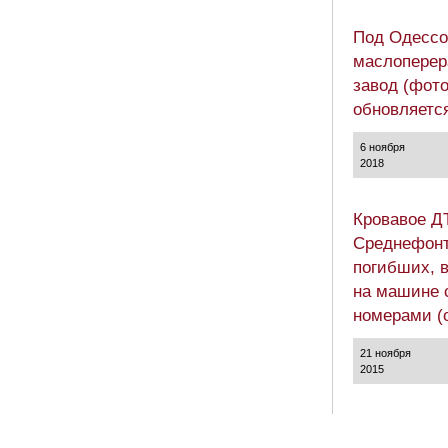
Под Одессо
маслопере
завод (фото
обновляетс
6 ноября
2018
Кровавое Д
Среднефонт
погибших, 
на машине 
номерами (
21 ноября
2015