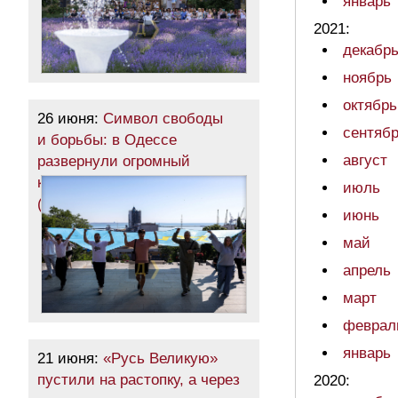
январь
2021:
декабр
ноябрь
октябрь
26 июня:
Символ свободы
сентяб
и борьбы: в Одессе
август
развернули огромный
крымскотатарский флаг
июль
(фото)
июнь
май
апрель
март
феврал
январь
21 июня:
«Русь Великую»
пустили на растопку, а через
2020: