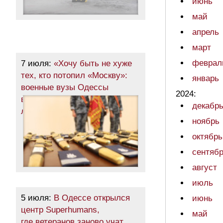
июнь
май
апрель
март
феврал
7 июля:
«Хочу быть не хуже
тех, кто потопил «Москву»:
январь
военные вузы Одессы
2024:
выпустили сотни молодых
декабр
лейтенантов (фото)
ноябрь
октябрь
сентяб
август
июль
5 июля:
В Одессе открылся
июнь
центр Superhumans,
май
где ветеранов заново учат