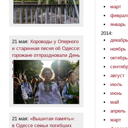
март
феврал
январь
2014:
декабр
21 мая:
Хороводы у Оперного
и старинная песня об Одессе:
ноябрь
горожане отпраздновали День
октябрь
вышиванки шествием
сентяб
по центру города
август
(фоторепортаж)
июль
июнь
май
апрель
21 мая:
«Вышитая память»:
март
в Одессе семьи погибших