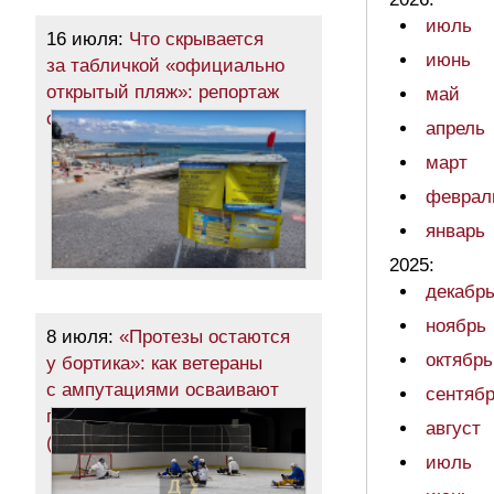
июль
16 июля:
Что скрывается
июнь
за табличкой «официально
открытый пляж»: репортаж
май
с побережья Одессы (фото)
апрель
март
феврал
январь
2025:
декабр
ноябрь
8 июля:
«Протезы остаются
октябрь
у бортика»: как ветераны
с ампутациями осваивают
сентяб
парахоккей в Одессе
август
(фоторепортаж)
июль