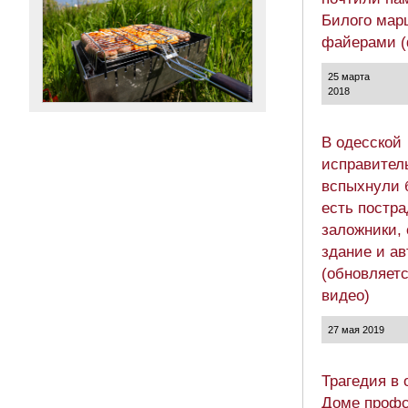
Билого мар
файерами (
25 марта
2018
В одесской
исправител
вспыхнули 
есть постр
заложники, 
здание и а
(обновляетс
видео)
27 мая 2019
Трагедия в 
Доме профс