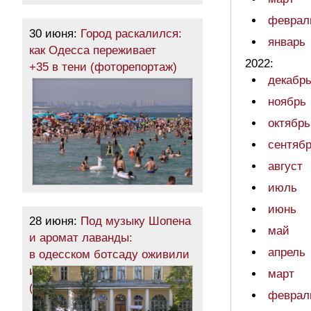
феврал
30 июня:
Город раскалился:
январь
как Одесса переживает
2022:
+35 в тени (фоторепортаж)
декабр
ноябрь
октябрь
сентяб
август
июль
июнь
28 июня:
Под музыку Шопена
май
и аромат лаванды:
апрель
в одесском ботсаду оживили
исторический фонтан
март
(фоторепортаж)
феврал