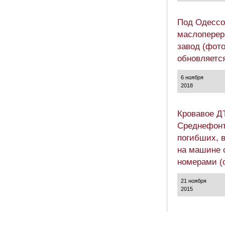
Под Одессо
маслопере
завод (фото
обновляетс
6 ноября
2018
Кровавое Д
Среднефонт
погибших, 
на машине 
номерами (
21 ноября
2015