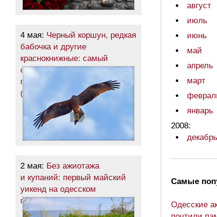
август
июль
4 мая:
Черный коршун, редкая
июнь
бабочка и другие
май
краснокнижные: самый
апрель
северный район Одесчины
март
пробудился после зимы
(фоторепортаж)
феврал
январь
2008:
декабр
2 мая:
Без ажиотажа
и купаний: первый майский
Самые поп
уикенд на одесском
побережье (фоторепортаж)
Одесские а
почтили па