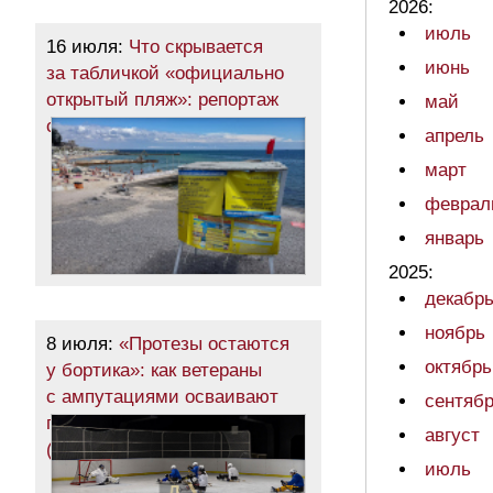
2026:
июль
16 июля:
Что скрывается
июнь
за табличкой «официально
открытый пляж»: репортаж
май
с побережья Одессы (фото)
апрель
март
феврал
январь
2025:
декабр
ноябрь
8 июля:
«Протезы остаются
октябрь
у бортика»: как ветераны
с ампутациями осваивают
сентяб
парахоккей в Одессе
август
(фоторепортаж)
июль