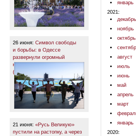
январь
2021:
декабр
ноябрь
октябрь
26 июня:
Символ свободы
сентяб
и борьбы: в Одессе
август
развернули огромный
крымскотатарский флаг
июль
(фото)
июнь
май
апрель
март
феврал
январь
21 июня:
«Русь Великую»
пустили на растопку, а через
2020: