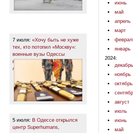
июнь
май
апрель
март
феврал
7 июля:
«Хочу быть не хуже
тех, кто потопил «Москву»:
январь
военные вузы Одессы
2024:
выпустили сотни молодых
декабр
лейтенантов (фото)
ноябрь
октябрь
сентяб
август
июль
5 июля:
В Одессе открылся
июнь
центр Superhumans,
май