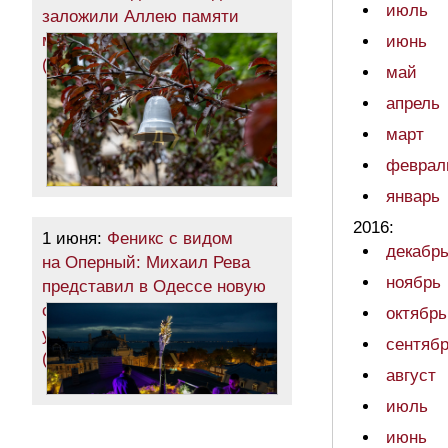
июль
заложили Аллею памяти
маленьких жертв войны
июнь
(фото)
май
апрель
март
феврал
январь
2016:
1 июня:
Феникс с видом
декабр
на Оперный: Михаил Рева
ноябрь
представил в Одессе новую
скульптуру из обломков
октябрь
уничтоженного элеватора
сентяб
(фото)
август
июль
июнь