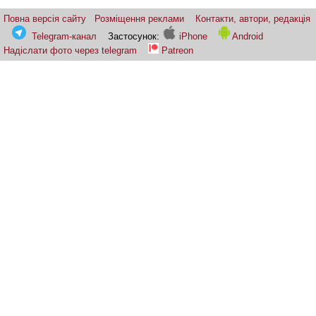
Повна версія сайту
Розміщення реклами
Контакти, автори, редакція
Telegram-канал
Застосунок:
iPhone
Android
Надіслати фото через telegram
Patreon