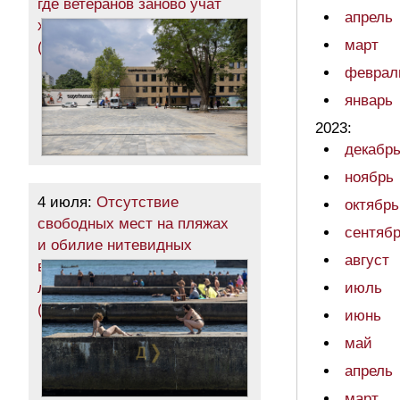
где ветеранов заново учат
апрель
ходить, бегать и жить
март
(фоторепортаж)
феврал
январь
2023:
декабр
ноябрь
4 июля:
Отсутствие
октябрь
свободных мест на пляжах
сентяб
и обилие нитевидных
август
водорослей в воде: разгар
лета в Одессе
июль
(фотозарисовка)
июнь
май
апрель
март