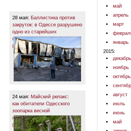
май
апрель
28 мая:
Баллистика против
март
закруток: в Одессе разрушено
одно из старейших
феврал
промышленных предприятий
январь
(фото)
2015:
декабр
ноябрь
октябрь
сентяб
август
24 мая:
Майский релакс:
как обитатели Одесского
июль
зоопарка весной
июнь
наслаждаются
май
(фоторепортаж)
апрель