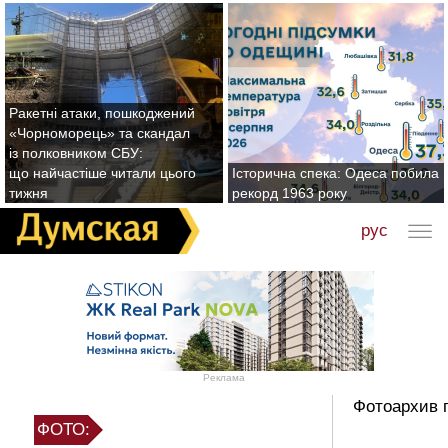
Ракетні атаки, пошкоджений
«Чорноморець» та скандал
із полковником СБУ:
що найчастіше читали цього
Історична спека: Одеса побила
тижня
рекорд 1963 року
рус
Реклама
Фотоархив 
ФОТО: