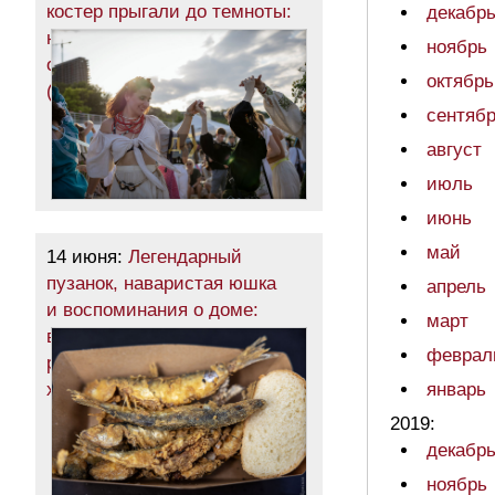
костер прыгали до темноты:
декабр
на одесском пляже
ноябрь
отпраздновали Ивана Купала
октябрь
(фоторепортаж)
сентяб
август
июль
июнь
май
14 июня:
Легендарный
пузанок, наваристая юшка
апрель
и воспоминания о доме:
март
в Одессе во второй
феврал
раз прошел фестиваль
херсонцев (фоторепортаж)
январь
2019:
декабр
ноябрь