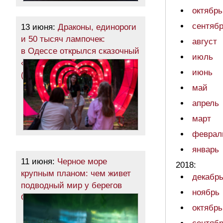
октябрь
сентяб
13 июня:
Драконы, единороги
и 50 тысяч лампочек:
август
в Одессе открылся сказочный
июль
«Парк фонарей»
июнь
(фоторепортаж)
май
апрель
март
феврал
январь
11 июня:
Черное море
2018:
крупным планом: чем живет
декабр
подводный мир у берегов
ноябрь
Одессы (фоторепортаж)
октябрь